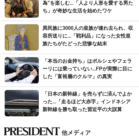
為"を楽しむ...「人より人形を愛する男た
ち」が奇妙な生活を始めたワケ
異民族に3000人の皇族が連れ去られ、収
容所送りに...「戦利品」になった女性皇
族たちがたどった悲惨な結末
「本当のお金持ち」はポルシェやフェラ
ーリには乗っていない...FPが実際に目に
した「富裕層のクルマ」の真実
「日本の新幹線」を売らずに済んでよか
った...「走るほど大赤字」インドネシア
新幹線を勝ち取った習近平の大誤算