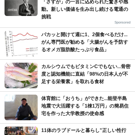
「さすが」の一言に込められた驚きや感
動。新しい価値を生み出し続ける電通の
挑戦
Sponsored
パカッと開けて週に1、2個食べるだけ...
がん専門医が勧める「大腸がんを予防す
るオメガ脂肪酸たっぷり食品」
カルシウムでもビタミンCでもない...骨密
度と認知機能に直結「98%の日本人が不
足する栄養素」を取れる食材
体育館に「おうち」ができた...能登半島
地震で大活躍する「1棟1万円」の簡易住
宅を作った大学教授の使命感
11体のラブドールと暮らし"正しい性行