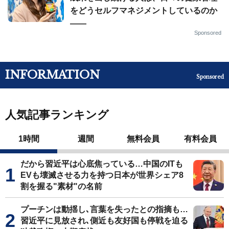
をどうセルフマネジメントしているのか
——
Sponsored
INFORMATION
Sponsored
人気記事ランキング
1時間
週間
無料会員
有料会員
だから習近平は心底焦っている…中国のITも
EVも壊滅させる力を持つ日本が世界シェア8
割を握る"素材"の名前
プーチンは動揺し､言葉を失ったとの指摘も…
習近平に見放され､側近も友好国も停戦を迫る