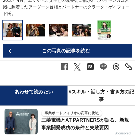
2018年4月、エリザベス女王との晩餐会に招かれてバッキンガム宮
殿に到着したアーダーン首相とパートナーのクラーク・ゲイフォー
ド氏。
この写真の記事を読む
あわせて読みたい
#スキル・話し方・書き方の記
事
事業ポートフォリオの変革に挑戦
三菱電機とAT PARTNERSが語る、新規
事業開発成功の条件と失敗要因
Sponsored