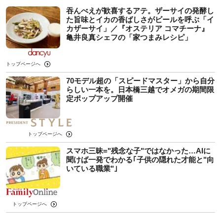
吞んべえが歓喜するアテ。ザーサイの発酵し
た旨味とイカの香ばしさがビールを呼ぶ「イ
カザーサイ」／『オステリア コマチーナ』
⻲井良真シェフの「家つまみレシピ」
トップページへ
70モデル超の「スピードマスター」から自分
らしい一本を。日本橋三越でオメガの期間限
定ポップアップ開催
トップページへ
スマホ三昧="残念な子"ではなかった…AIに
聞けば一発でわかる｢子供の隠れた才能と"向
いている職業"｣
トップページへ