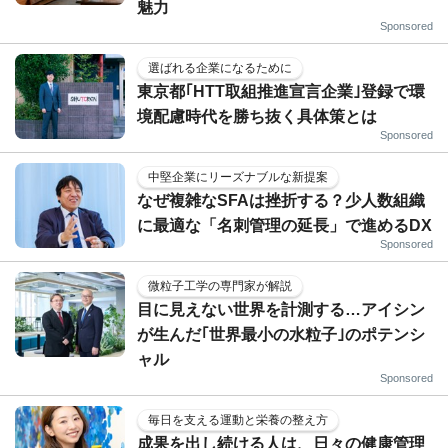
魅力
Sponsored
選ばれる企業になるために
東京都｢HTT取組推進宣言企業｣登録で環
境配慮時代を勝ち抜く具体策とは
Sponsored
中堅企業にリーズナブルな新提案
なぜ複雑なSFAは挫折する？少人数組織
に最適な「名刺管理の延長」で進めるDX
Sponsored
微粒子工学の専門家が解説
目に見えない世界を計測する…アイシン
が生んだ｢世界最小の水粒子｣のポテンシ
ャル
Sponsored
毎日を支える運動と栄養の整え方
成果を出し続ける人は、日々の健康管理