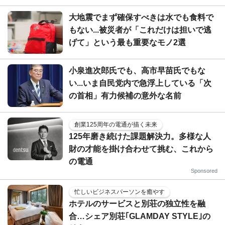
大地震でまず確保すべきは水でも食料で
もない...被災者が「これだけは担いで逃
げて」という最も重要なモノ2選
小泉進次郎氏でも、高市早苗氏でもな
い...いま自民党内で急浮上している「次
の首相」有力候補の意外な名前
創業125周年の電通が描く未来
125年磨き続けた課題解決力。多様な人
財の才能を掛け合わせて挑む、これから
の電通
Sponsored
忙しいビジネスパーソンを癒やす
ホテルのサービスと別荘の独立性を融
合…シェア別荘｢GLAMDAY STYLE｣の