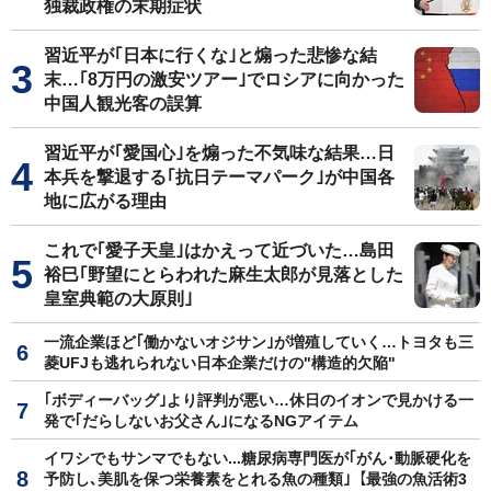
独裁政権の末期症状
習近平が｢日本に行くな｣と煽った悲惨な結
末…｢8万円の激安ツアー｣でロシアに向かった
中国人観光客の誤算
習近平が｢愛国心｣を煽った不気味な結果…日
本兵を撃退する｢抗日テーマパーク｣が中国各
地に広がる理由
これで｢愛子天皇｣はかえって近づいた…島田
裕巳｢野望にとらわれた麻生太郎が見落とした
皇室典範の大原則｣
一流企業ほど｢働かないオジサン｣が増殖していく…トヨタも三
菱UFJも逃れられない日本企業だけの"構造的欠陥"
｢ボディーバッグ｣より評判が悪い…休日のイオンで見かける一
発で｢だらしないお父さん｣になるNGアイテム
イワシでもサンマでもない...糖尿病専門医が｢がん･動脈硬化を
予防し､美肌を保つ栄養素をとれる魚の種類｣【最強の魚活術3