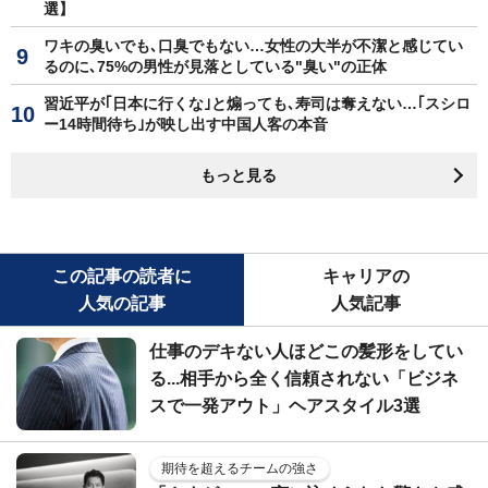
選】
ワキの臭いでも､口臭でもない…女性の大半が不潔と感じてい
るのに､75%の男性が見落としている"臭い"の正体
習近平が｢日本に行くな｣と煽っても､寿司は奪えない…｢スシロ
ー14時間待ち｣が映し出す中国人客の本音
もっと見る
この記事の読者に
キャリアの
人気の記事
人気記事
仕事のデキない人ほどこの髪形をしてい
る...相手から全く信頼されない「ビジネ
スで一発アウト」ヘアスタイル3選
期待を超えるチームの強さ