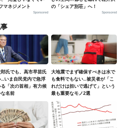
ルフマネジメント
の「シェア別荘」へ！
Sponsored
Sponsored
記事
次郎氏でも、高市早苗氏
大地震でまず確保すべきは水で
...いま自民党内で急浮
も食料でもない...被災者が「こ
いる「次の首相」有力候
れだけは担いで逃げて」という
外な名前
最も重要なモノ2選