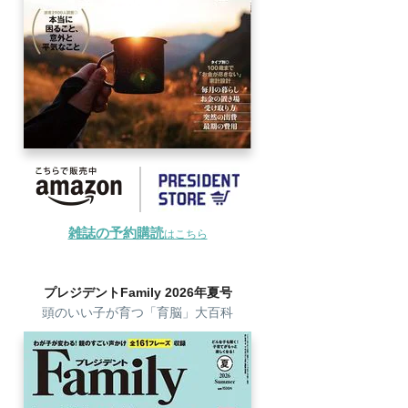
雑誌の予約購読
はこちら
プレジデントFamily 2026年夏号
頭のいい子が育つ「育脳」大百科