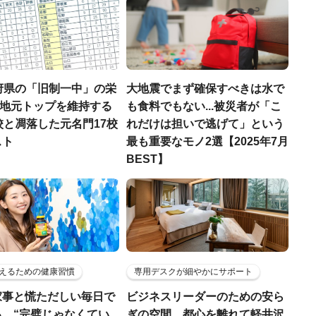
府県の「旧制一中」の栄
大地震でまず確保すべきは水で
..地元トップを維持する
も食料でもない...被災者が「こ
校と凋落した元名門17校
れだけは担いで逃げて」という
スト
最も重要なモノ2選【2025年7月
BEST】
えるための健康習慣
専用デスクが細やかにサポート
家事と慌ただしい毎日で
ビジネスリーダーのための安ら
る、“完璧じゃなくてい
ぎの空間…都心を離れて軽井沢