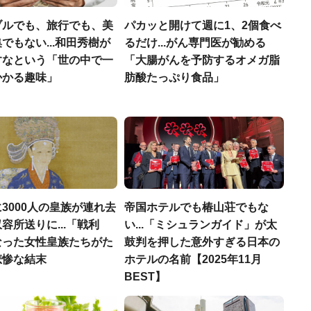
ブルでも、旅行でも、美
パカッと開けて週に1、2個食べ
でもない...和田秀樹が
るだけ...がん専門医が勧める
すなという「世の中で一
「大腸がんを予防するオメガ脂
かかる趣味」
肪酸たっぷり食品」
3000人の皇族が連れ去
帝国ホテルでも椿山荘でもな
容所送りに...「戦利
い...「ミシュランガイド」が太
なった女性皇族たちがた
鼓判を押した意外すぎる日本の
悲惨な結末
ホテルの名前【2025年11月
BEST】