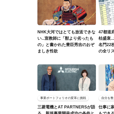
NHK大河ではとても放送できな
47都道
い...宣教師に「獣より劣ったも
枯盛衰.
の」と書かれた豊臣秀吉のおぞ
名門22
ましき性欲
の全リ
事業ポートフォリオの変革に挑戦
自分を整
三菱電機とAT PARTNERSが語
仕事に
る、新規事業開発成功の条件と
もでき