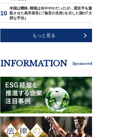
米国は曖昧､韓国は冷ややかだったが…習近平を激
怒させた高市発言に｢無言の支持｣を示した国の｢大
胆な手法｣
もっと見る
INFORMATION
Sponsored