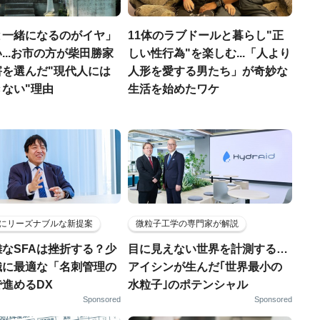
と一緒になるのがイヤ」
11体のラブドールと暮らし"正
...お市の方が柴田勝家
しい性行為"を楽しむ...「人より
害を選んだ"現代人には
人形を愛する男たち」が奇妙な
ない"理由
生活を始めたワケ
にリーズナブルな新提案
微粒子工学の専門家が解説
なSFAは挫折する？少
目に見えない世界を計測する…
織に最適な「名刺管理の
アイシンが生んだ｢世界最小の
進めるDX
水粒子｣のポテンシャル
Sponsored
Sponsored