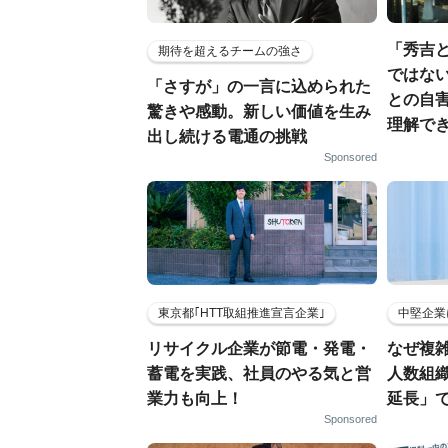
「秀吉
期待を超えるチームの強さ
ではない
「さすが」の一言に込められた
との自
驚きや感動。新しい価値を生み
理解でき
出し続ける電通の挑戦
Sponsored
東京都｢HTT取組推進宣言企業｣
中堅企業
リサイクル企業が節電・発電・
なぜ複雑
蓄電を実践、社員のやる気と営
人数組
業力も向上！
延長」で
Sponsored