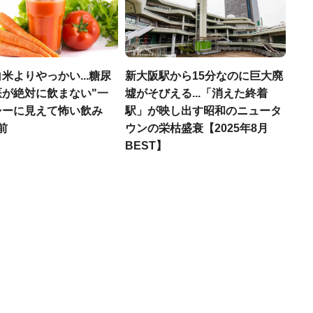
米よりやっかい...糖尿
新大阪駅から15分なのに巨大廃
医が絶対に飲まない"一
墟がそびえる...「消えた終着
シーに見えて怖い飲み
駅」が映し出す昭和のニュータ
前
ウンの栄枯盛衰【2025年8月
BEST】