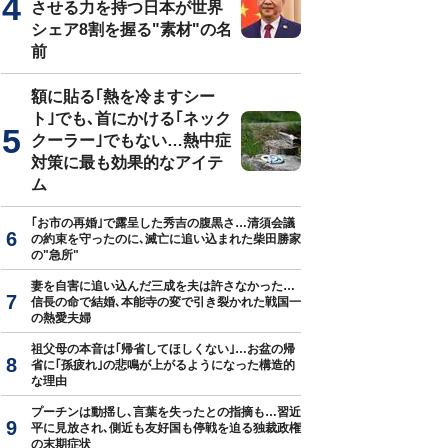
させる力を持つ日本が世界
シェア8割を握る"素材"の名
前
真はイメージです
額に貼る｢熱を冷ますシー
ト｣でも､首にかける｢ネック
クーラー｣でもない…熱中症
対策に最も効果的なアイテ
ム
｢お市の再婚｣で露呈した秀吉の腹黒さ…清須会議
の約束を守ったのに､滅亡に追い込まれた柴田勝家
の"急所"
妻を自害に追い込んだ三成を夫は許さなかった…
信長の命で結婚､本能寺の変で引き裂かれた戦国一
の熱愛夫婦
祖父母の本音は｢帰省してほしくない｣…お盆の帰
省に｢孫疲れ｣の悲鳴が上がるようになった構造的
な理由
プーチンは動揺し､言葉を失ったとの指摘も…習近
平に見放され､側近も友好国も停戦を迫る独裁政権
の末期症状