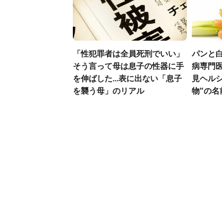
「性犯罪者は全員死刑でいい」
パンと白
そう言って母は息子の性器に手
病専門
を伸ばした...表に出ない「息子
見ヘル
を襲う母」のリアル
物"の名