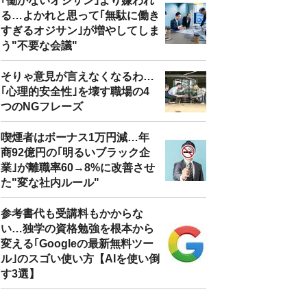
｢働かないオジサン｣より嫌われ
る…よかれと思って｢無駄に働き
すぎるオジサン｣が増やしてしま
う"不要な会議"
そりゃ意見が言えなくなるわ…
｢心理的安全性｣を壊す職場の4
つのNGフレーズ
喫煙者はボーナス1万円減…年
商92億円の｢明るいブラック企
業｣が離職率60→8%に改善させ
た"変な社内ルール"
参考書代も受講料もかからな
い…独学の資格勉強を根本から
変える｢Googleの最新無料ツー
ル｣のスゴい使い方【AIを使い倒
す3選】