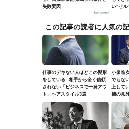
失敗要因
い”セ
Sponsored
この記事の読者に人気の
仕事のデキない人ほどこの髪形
小泉進
をしている...相手から全く信頼
でもない
されない「ビジネスで一発アウ
上して
ト」ヘアスタイル3選
補の意