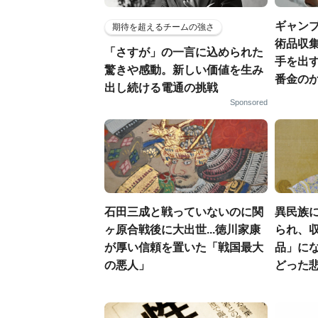
ギャン
期待を超えるチームの強さ
術品収集
「さすが」の一言に込められた
手を出
驚きや感動。新しい価値を生み
番金の
出し続ける電通の挑戦
Sponsored
石田三成と戦っていないのに関
異民族に
ヶ原合戦後に大出世...徳川家康
られ、収
が厚い信頼を置いた「戦国最大
品」に
の悪人」
どった