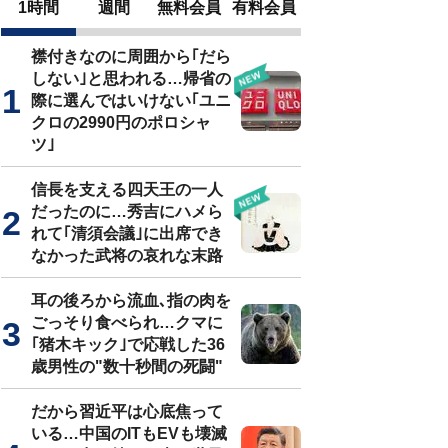
1時間
週間
無料会員
有料会員
襟付きなのに周囲から｢だら
しない｣と思われる…帰省の
際に選んではいけない｢ユニ
クロの2990円のポロシャ
ツ｣
信長を支える四天王の一人
だったのに…秀吉にハメら
れて｢清須会議｣に出席でき
なかった武将の哀れな末路
耳の後ろから流血､指の肉を
ごっそり食べられ…クマに
｢猪木キック｣で応戦した36
歳男性の"数十秒間の死闘"
だから習近平は心底焦って
いる…中国のITもEVも壊滅