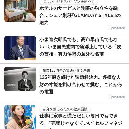
忙しいビジネスパーソンを癒やす
ホテルのサービスと別荘の独立性を融
合…シェア別荘｢GLAMDAY STYLE｣の
魅力
Sponsored
小泉進次郎氏でも、高市早苗氏でもな
い...いま自民党内で急浮上している「次
の首相」有力候補の意外な名前
創業125周年の電通が描く未来
125年磨き続けた課題解決力。多様な人
財の才能を掛け合わせて挑む、これから
の電通
Sponsored
自分を整えるための健康習慣
仕事に家事と慌ただしい毎日でもでき
る、“完璧じゃなくていい”セルフマネジ