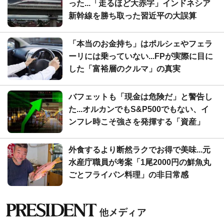
った...「走るほど大赤字」インドネシア
新幹線を勝ち取った習近平の大誤算
「本当のお金持ち」はポルシェやフェラ
ーリには乗っていない...FPが実際に目に
した「富裕層のクルマ」の真実
バフェットも「現金は危険だ」と警告し
た...オルカンでもS&P500でもない、イ
ンフレ時こそ強さを発揮する「資産」
外食するより断然ラクでお得で美味...元
水産庁職員が考案「1尾2000円の鮮魚丸
ごとフライパン料理」の非日常感