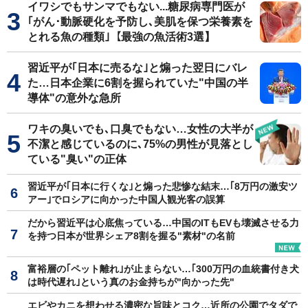
イワシでもサンマでもない...糖尿病専門医が
｢がん･動脈硬化を予防し､美肌を保つ栄養素を
とれる魚の種類｣【最強の魚活術3選】
習近平が｢日本に売るな｣と煽った翌日にバレ
た…日本企業に6割を握られていた"中国の半
導体"の意外な急所
ワキの臭いでも､口臭でもない…女性の大半が
不潔と感じているのに､75%の男性が見落とし
ている"臭い"の正体
習近平が｢日本に行くな｣と煽った悲惨な結末…｢8万円の激安ツ
アー｣でロシアに向かった中国人観光客の誤算
だから習近平は心底焦っている…中国のITもEVも壊滅させる力
を持つ日本が世界シェア8割を握る"素材"の名前
富裕層の｢ペット離れ｣が止まらない…｢300万円の血統書付き犬
は時代遅れ｣という真のお金持ちが"向かった先"
エビやカニを想わせる濃密な旨味とコク…近所の公園でタダで