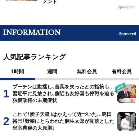
メント
Sponsored
INFORMATION
Sponsored
人気記事ランキング
1時間
週間
無料会員
有料会員
プーチンは動揺し､言葉を失ったとの指摘も…
習近平に見放され､側近も友好国も停戦を迫る
独裁政権の末期症状
これで｢愛子天皇｣はかえって近づいた…島田
裕巳｢野望にとらわれた麻生太郎が見落とした
皇室典範の大原則｣