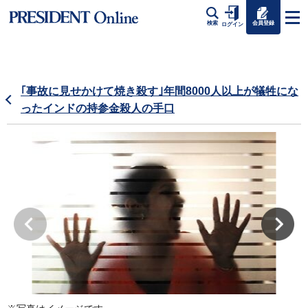
会員登録
検索
ログイン
｢事故に見せかけて焼き殺す｣年間8000人以上が犠牲にな
ったインドの持参金殺人の手口