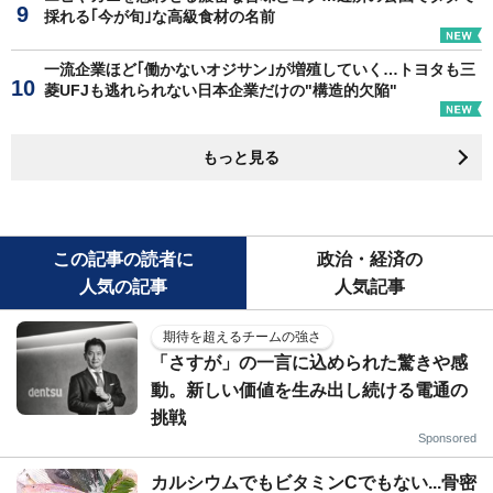
採れる｢今が旬｣な高級食材の名前
一流企業ほど｢働かないオジサン｣が増殖していく…トヨタも三
菱UFJも逃れられない日本企業だけの"構造的欠陥"
もっと見る
この記事の読者に
政治・経済の
人気の記事
人気記事
期待を超えるチームの強さ
「さすが」の一言に込められた驚きや感
動。新しい価値を生み出し続ける電通の
挑戦
Sponsored
カルシウムでもビタミンCでもない...骨密