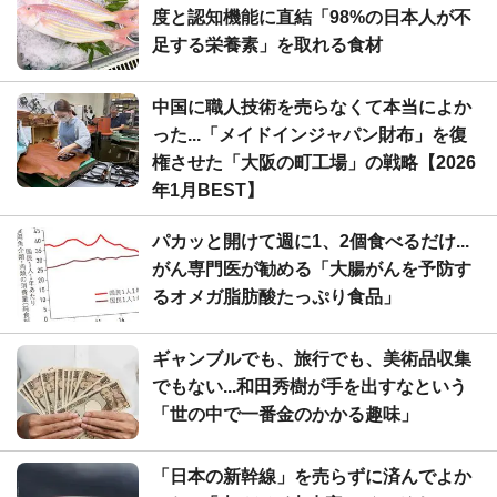
度と認知機能に直結「98%の日本人が不
足する栄養素」を取れる食材
中国に職人技術を売らなくて本当によか
った...「メイドインジャパン財布」を復
権させた「大阪の町工場」の戦略【2026
年1月BEST】
パカッと開けて週に1、2個食べるだけ...
がん専門医が勧める「大腸がんを予防す
るオメガ脂肪酸たっぷり食品」
ギャンブルでも、旅行でも、美術品収集
でもない...和田秀樹が手を出すなという
「世の中で一番金のかかる趣味」
「日本の新幹線」を売らずに済んでよか