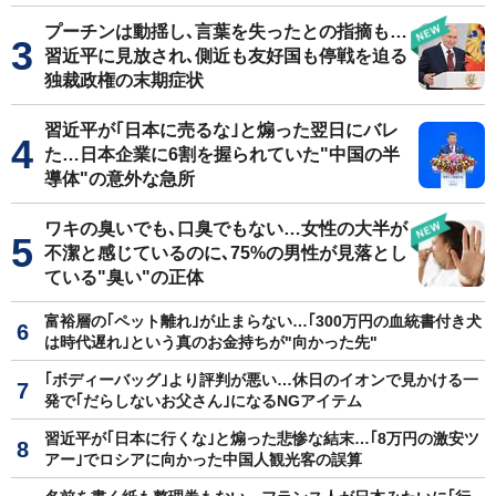
プーチンは動揺し､言葉を失ったとの指摘も…
習近平に見放され､側近も友好国も停戦を迫る
独裁政権の末期症状
習近平が｢日本に売るな｣と煽った翌日にバレ
た…日本企業に6割を握られていた"中国の半
導体"の意外な急所
ワキの臭いでも､口臭でもない…女性の大半が
不潔と感じているのに､75%の男性が見落とし
ている"臭い"の正体
富裕層の｢ペット離れ｣が止まらない…｢300万円の血統書付き犬
は時代遅れ｣という真のお金持ちが"向かった先"
｢ボディーバッグ｣より評判が悪い…休日のイオンで見かける一
発で｢だらしないお父さん｣になるNGアイテム
習近平が｢日本に行くな｣と煽った悲惨な結末…｢8万円の激安ツ
アー｣でロシアに向かった中国人観光客の誤算