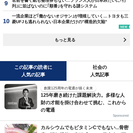
名前を書く紙も整理券もない…フランス人が日本みたいに｢行
列｣に並ばないのに｢順番｣を守れる謎システム
一流企業ほど｢働かないオジサン｣が増殖していく…トヨタも三
菱UFJも逃れられない日本企業だけの"構造的欠陥"
もっと見る
この記事の読者に
社会の
人気の記事
人気記事
創業125周年の電通が描く未来
125年磨き続けた課題解決力。多様な人
財の才能を掛け合わせて挑む、これから
の電通
Sponsored
カルシウムでもビタミンCでもない...骨密