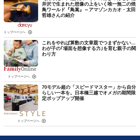
井沢で生まれた想像の上をいく唯一無二の焼
鳥ワールド『鳥嵩』～アマゾンカカオ・太田
哲雄さんの紹介
トップページへ
これをやれば算数の文章題でつまずかない…
わが子の｢場面を想像する力｣を育む親子の関
わり方
トップページへ
70モデル超の「スピードマスター」から自分
らしい一本を。日本橋三越でオメガの期間限
定ポップアップ開催
トップページへ