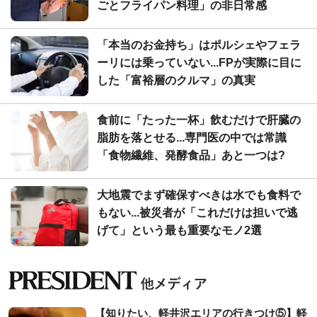
ごとフライパン料理」の非日常感
「本当のお金持ち」はポルシェやフェラ
ーリには乗っていない...FPが実際に目に
した「富裕層のクルマ」の真実
食前に「たった一杯」飲むだけで肝臓の
脂肪を落とせる...専門医の中では常識
「食物繊維、発酵食品」あと一つは?
大地震でまず確保すべきは水でも食料で
もない...被災者が「これだけは担いで逃
げて」という最も重要なモノ2選
【知りたい、軽井沢エリアの行きつけ⑤】軽