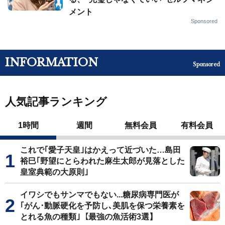
メント
Sponsored
INFORMATION
Sponsored
人気記事ランキング
1時間
週間
無料会員
有料会員
これで｢愛子天皇｣はかえって近づいた…島田
裕巳｢野望にとらわれた麻生太郎が見落とした
皇室典範の大原則｣
イワシでもサンマでもない...糖尿病専門医が
｢がん･動脈硬化を予防し､美肌を保つ栄養素を
とれる魚の種類｣【最強の魚活術3選】