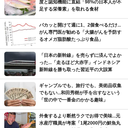
度と認知機能に直結「98%の日本人が不
足する栄養素」を取れる食材
パカッと開けて週に1、2個食べるだけ...
がん専門医が勧める「大腸がんを予防す
るオメガ脂肪酸たっぷり食品」
「日本の新幹線」を売らずに済んでよか
った...「走るほど大赤字」インドネシア
新幹線を勝ち取った習近平の大誤算
ギャンブルでも、旅行でも、美術品収集
でもない...和田秀樹が手を出すなという
「世の中で一番金のかかる趣味」
外食するより断然ラクでお得で美味...元
水産庁職員が考案「1尾2000円の鮮魚丸