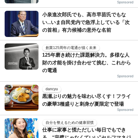
Sponsored
小泉進次郎氏でも、高市早苗氏でもな
い...いま自民党内で急浮上している「次
の首相」有力候補の意外な名前
創業125周年の電通が描く未来
125年磨き続けた課題解決力。多様な人
財の才能を掛け合わせて挑む、これから
の電通
Sponsored
dancyu
黒瀬ぶりの魅力を味わい尽くす！フライ
の豪華3種盛りと刺身が夏限定で登場
Sponsored
自分を整えるための健康習慣
仕事に家事と慌ただしい毎日でもでき
る、“完璧じゃなくていい”セルフマネジ