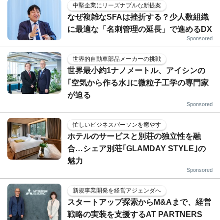
中堅企業にリーズナブルな新提案
なぜ複雑なSFAは挫折する？少人数組織
に最適な「名刺管理の延長」で進めるDX
Sponsored
世界的自動車部品メーカーの挑戦
世界最小約1ナノメートル、アイシンの
｢空気から作る水｣に微粒子工学の専門家
が迫る
Sponsored
忙しいビジネスパーソンを癒やす
ホテルのサービスと別荘の独立性を融
合…シェア別荘｢GLAMDAY STYLE｣の
魅力
Sponsored
新規事業開発を経営アジェンダへ
スタートアップ探索からM&Aまで、経営
戦略の実装を支援するAT PARTNERS