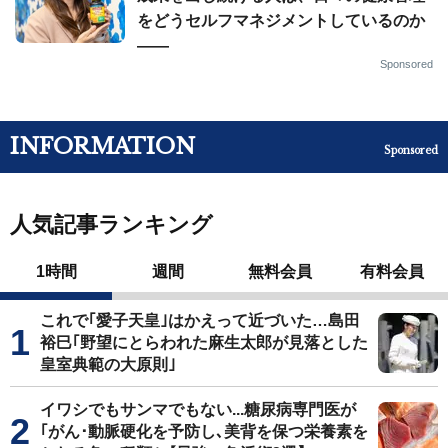
をどうセルフマネジメントしているのか
——
Sponsored
INFORMATION
Sponsored
人気記事ランキング
1時間
週間
無料会員
有料会員
これで｢愛子天皇｣はかえって近づいた…島田
裕巳｢野望にとらわれた麻生太郎が見落とした
皇室典範の大原則｣
イワシでもサンマでもない...糖尿病専門医が
｢がん･動脈硬化を予防し､美背を保つ栄養素を