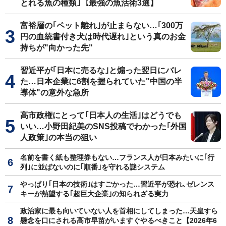
とれる魚の種類｣【最強の魚活術3選】
富裕層の｢ペット離れ｣が止まらない…｢300万
円の血統書付き犬は時代遅れ｣という真のお金
持ちが"向かった先"
習近平が｢日本に売るな｣と煽った翌日にバレ
た…日本企業に6割を握られていた"中国の半
導体"の意外な急所
高市政権にとって｢日本人の生活｣はどうでも
いい…小野田紀美のSNS投稿でわかった｢外国
人政策｣の本当の狙い
名前を書く紙も整理券もない…フランス人が日本みたいに｢行
列｣に並ばないのに｢順番｣を守れる謎システム
やっぱり｢日本の技術｣はすごかった…習近平が恐れ､ゼレンス
キーが熱望する｢超巨大企業｣の知られざる実力
政治家に最も向いていない人を首相にしてしまった…天皇すら
懸念を口にされる高市早苗がいますぐやるべきこと【2026年6