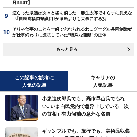
月BEST】
逆らった県議は次々と姿を消した…麻生太郎ですら手に負えな
い｢自民党福岡県議団｣が県民よりも大事にする掟
そりゃ仕事のことを一瞬で忘れられるわ…グーグル共同創業者
が仕事終わりに没頭していた"特殊な運動"の正体
もっと見る
この記事の読者に
キャリアの
人気の記事
人気記事
小泉進次郎氏でも、高市早苗氏でもな
い...いま自民党内で急浮上している「次
の首相」有力候補の意外な名前
ギャンブルでも、旅行でも、美術品収集