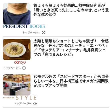
首よりも脇よりも効果的…熱中症研究者が
｢暑いときは真っ先にここを冷やせ｣という意
外な体の部位
トップページへ
太麺も細麺もショートもごちゃ混ぜ！ 食感
豊かな「色々パスタのカーチョ・エ・ペペ」
／『オステリア コマチーナ』亀井良真シェ
フの「家つまみレシピ」
トップページへ
70モデル超の「スピードマスター」から自分
らしい一本を。日本橋三越でオメガの期間限
定ポップアップ開催
トップページへ