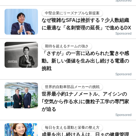
Sponsored
中堅企業にリーズナブルな新提案
なぜ複雑なSFAは挫折する？少人数組織
に最適な「名刺管理の延長」で進めるDX
Sponsored
期待を超えるチームの強さ
「さすが」の一言に込められた驚きや感
動。新しい価値を生み出し続ける電通の
挑戦
Sponsored
世界的自動車部品メーカーの挑戦
世界最小約1ナノメートル、アイシンの
｢空気から作る水｣に微粒子工学の専門家
が迫る
Sponsored
毎日を支える運動と栄養の整え方
成果を出し続ける人は、日々の健康管理