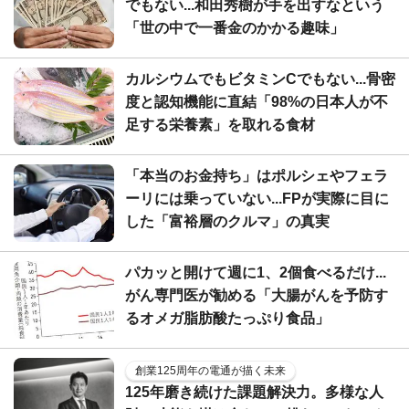
でもない...和田秀樹が手を出すなという
「世の中で一番金のかかる趣味」
カルシウムでもビタミンCでもない...骨密
度と認知機能に直結「98%の日本人が不
足する栄養素」を取れる食材
「本当のお金持ち」はポルシェやフェラ
ーリには乗っていない...FPが実際に目に
した「富裕層のクルマ」の真実
パカッと開けて週に1、2個食べるだけ...
がん専門医が勧める「大腸がんを予防す
るオメガ脂肪酸たっぷり食品」
創業125周年の電通が描く未来
125年磨き続けた課題解決力。多様な人