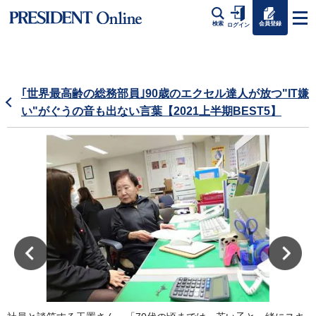
会員登録
検索
ログイン
｢世界最高齢の総務部員｣90歳のエクセル達人が放つ"IT嫌
い"がぐうの音も出ない言葉【2021上半期BEST5】