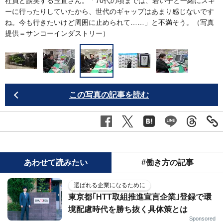
ン
社員と談笑する玉置さん。「70代の頃までは、若い子と一緒にスキ
ーに行ったりしていたから、世代のギャップはあまり感じないです
ね。今も行きたいけど周囲に止められて……」と不満そう。（写真
提供＝サンコーインダストリー）
この写真の記事を読む
あわせて読みたい
#働き方の記事
選ばれる企業になるために
東京都｢HTT取組推進宣言企業｣登録で環
境配慮時代を勝ち抜く具体策とは
Sponsored