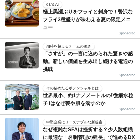
dancyu
極上黒瀬ぶりをフライと刺身で！贅沢な
フライ3種盛りが味わえる夏の限定メニ
ュー
Sponsored
期待を超えるチームの強さ
「さすが」の一言に込められた驚きや感
動。新しい価値を生み出し続ける電通の
挑戦
Sponsored
その秘めたるポテンシャルとは
世界最小、約1ナノメートルの｢微細水粒
子｣はなぜ髪や肌を潤すのか
Sponsored
中堅企業にリーズナブルな新提案
なぜ複雑なSFAは挫折する？少人数組織
に最適な「名刺管理の延長」で進めるDX