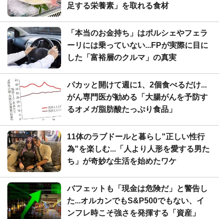
足する栄養素」を取れる食材
「本当のお金持ち」はポルシェやフェラ
ーリには乗っていない...FPが実際に目に
した「富裕層のクルマ」の真実
パカッと開けて週に1、2個食べるだけ...
がん専門医が勧める「大腸がんを予防す
るオメガ脂肪酸たっぷり食品」
11体のラブドールと暮らし"正しい性行
為"を楽しむ...「人より人形を愛する男た
ち」が奇妙な生活を始めたワケ
バフェットも「現金は危険だ」と警告し
た...オルカンでもS&P500でもない、イ
ンフレ時こそ強さを発揮する「資産」