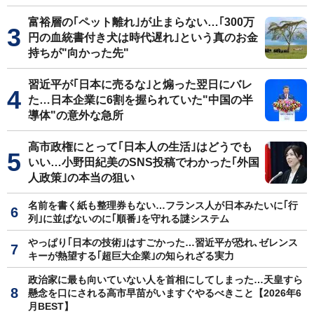
富裕層の｢ペット離れ｣が止まらない…｢300万
円の血統書付き犬は時代遅れ｣という真のお金
持ちが"向かった先"
習近平が｢日本に売るな｣と煽った翌日にバレ
た…日本企業に6割を握られていた"中国の半
導体"の意外な急所
高市政権にとって｢日本人の生活｣はどうでも
いい…小野田紀美のSNS投稿でわかった｢外国
人政策｣の本当の狙い
名前を書く紙も整理券もない…フランス人が日本みたいに｢行
列｣に並ばないのに｢順番｣を守れる謎システム
やっぱり｢日本の技術｣はすごかった…習近平が恐れ､ゼレンス
キーが熱望する｢超巨大企業｣の知られざる実力
政治家に最も向いていない人を首相にしてしまった…天皇すら
懸念を口にされる高市早苗がいますぐやるべきこと【2026年6
月BEST】