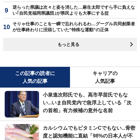
逆らった県議は次々と姿を消した…麻生太郎ですら手に負えな
い｢自民党福岡県議団｣が県民よりも大事にする掟
そりゃ仕事のことを一瞬で忘れられるわ…グーグル共同創業者
が仕事終わりに没頭していた"特殊な運動"の正体
もっと見る
この記事の読者に
キャリアの
人気の記事
人気記事
小泉進次郎氏でも、高市早苗氏でもな
い...いま自民党内で急浮上している「次
の首相」有力候補の意外な名前
カルシウムでもビタミンCでもない...骨密
度と認知機能に直結「98%の日本人が不