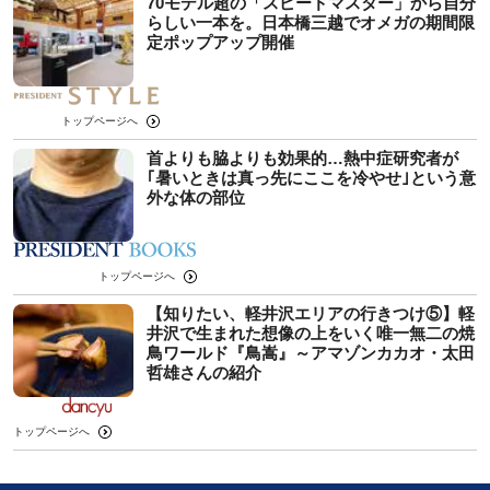
70モデル超の「スピードマスター」から自分
らしい一本を。日本橋三越でオメガの期間限
定ポップアップ開催
トップページへ
首よりも脇よりも効果的…熱中症研究者が
｢暑いときは真っ先にここを冷やせ｣という意
外な体の部位
トップページへ
【知りたい、軽井沢エリアの行きつけ⑤】軽
井沢で生まれた想像の上をいく唯一無二の焼
鳥ワールド『鳥嵩』～アマゾンカカオ・太田
哲雄さんの紹介
トップページへ