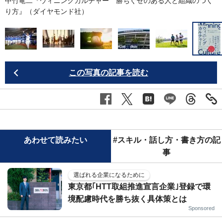
中竹竜二『ウィニングカルチャー 勝ちぐせのある人と組織のつく
り方』（ダイヤモンド社）
この写真の記事を読む
あわせて読みたい
#スキル・話し方・書き方の記
事
選ばれる企業になるために
東京都｢HTT取組推進宣言企業｣登録で環
境配慮時代を勝ち抜く具体策とは
Sponsored