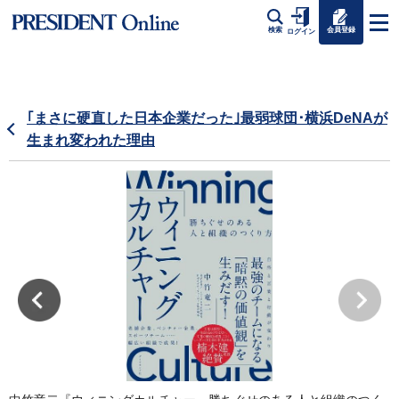
会員登録
検索
ログイン
｢まさに硬直した日本企業だった｣最弱球団･横浜DeNAが
生まれ変われた理由