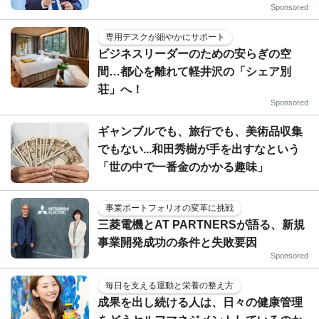
Sponsored
専用デスクが細やかにサポート
ビジネスリーダーのための安らぎの空
間…都心を離れて軽井沢の「シェア別
荘」へ！
Sponsored
ギャンブルでも、旅行でも、美術品収集
でもない...和田秀樹が手を出すなという
「世の中で一番金のかかる趣味」
事業ポートフォリオの変革に挑戦
三菱電機とAT PARTNERSが語る、新規
事業開発成功の条件と失敗要因
Sponsored
毎日を支える運動と栄養の整え方
成果を出し続ける人は、日々の健康管理