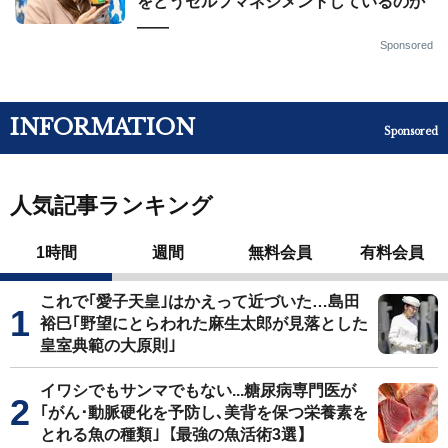
をどうセルフマネジメントしているのか
——
Sponsored
INFORMATION
Sponsored
人気記事ランキング
1時間
週間
無料会員
有料会員
これで｢愛子天皇｣はかえって近づいた…島田
裕巳｢野望にとらわれた麻生太郎が見落とした
皇室典範の大原則｣
イワシでもサンマでもない...糖尿病専門医が
｢がん･動脈硬化を予防し､美背を保つ栄養素を
とれる魚の種類｣【最強の魚活術3選】