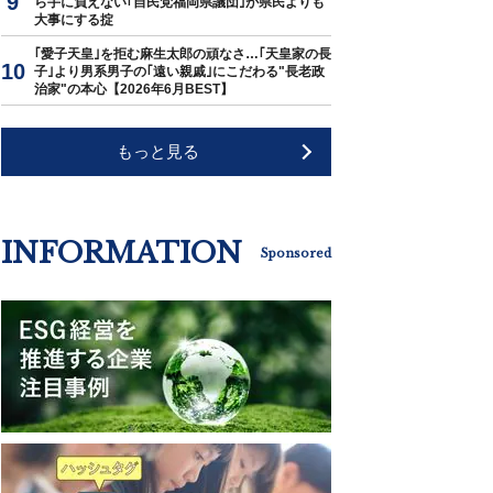
ら手に負えない｢自民党福岡県議団｣が県民よりも
大事にする掟
｢愛子天皇｣を拒む麻生太郎の頑なさ…｢天皇家の長
子｣より男系男子の｢遠い親戚｣にこだわる"長老政
治家"の本心【2026年6月BEST】
もっと見る
INFORMATION
Sponsored