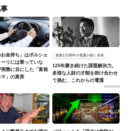
記事
のお金持ち」はポルシェ
創業125周年の電通が描く未来
ラーリには乗っていな
125年磨き続けた課題解決力。
FPが実際に目にした「富裕
多様な人財の才能を掛け合わせ
ルマ」の真実
て挑む、これからの電通
Sponsored