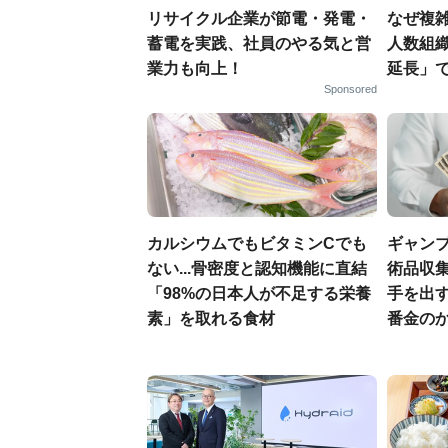
リサイクル企業が節電・発電・
なぜ複雑
蓄電を実践、社員のやる気と営
人数組
業力も向上！
延長」で
Sponsored
カルシウムでもビタミンCでも
ギャン
ない...骨密度と認知機能に直結
術品収集
「98%の日本人が不足する栄養
手を出
素」を取れる食材
番金の