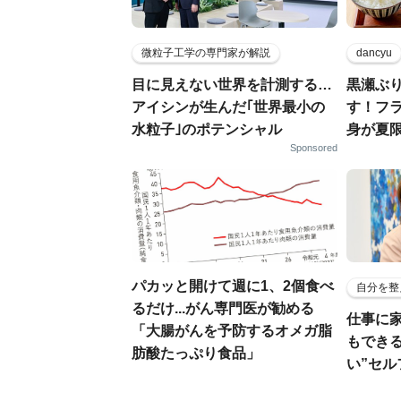
微粒子工学の専門家が解説
dancyu
目に見えない世界を計測する…
黒瀬ぶ
アイシンが生んだ｢世界最小の
す！フ
水粒子｣のポテンシャル
身が夏
Sponsored
パカッと開けて週に1、2個食べ
自分を整
るだけ...がん専門医が勧める
仕事に
「大腸がんを予防するオメガ脂
もでき
肪酸たっぷり食品」
い”セ