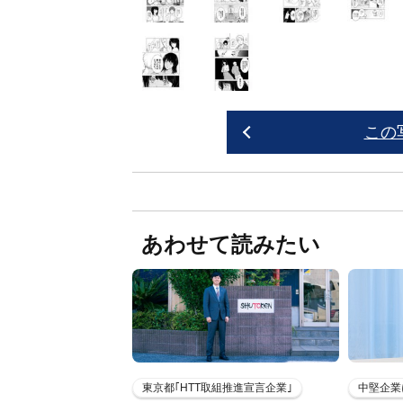
この
あわせて読みたい
東京都｢HTT取組推進宣言企業｣
中堅企業