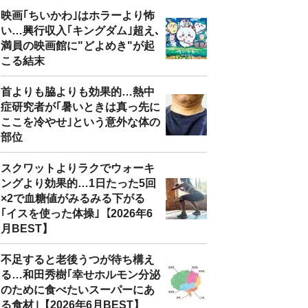
映画｢ちいかわ｣はホラーより怖
い…興行収入｢キングダム｣超え､
満員の映画館に"どよめき"が起
こる結末
首よりも脇よりも効果的…熱中
症研究者が｢暑いときは真っ先に
ここを冷やせ｣という意外な体の
部位
スクワットよりラクでウォーキ
ングより効果的…1日たった5回
×2で血糖値がみるみる下がる
｢イスを使った体操｣【2026年6
月BEST】
不足すると老後うつが待ち構え
る…和田秀樹｢幸せホルモン分泌
のために食べたいスーパーにあ
る食材｣【2026年6月BEST】