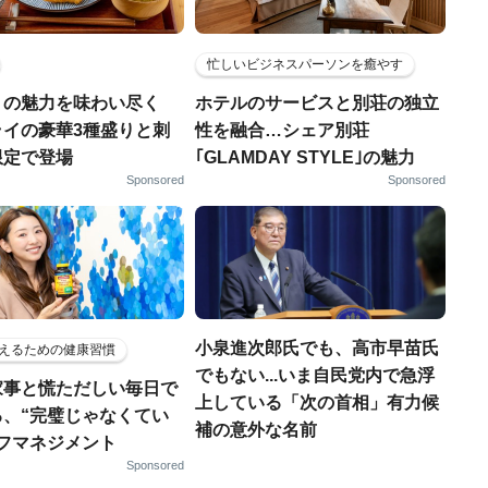
忙しいビジネスパーソンを癒やす
りの魅力を味わい尽く
ホテルのサービスと別荘の独立
ライの豪華3種盛りと刺
性を融合…シェア別荘
限定で登場
｢GLAMDAY STYLE｣の魅力
Sponsored
Sponsored
小泉進次郎氏でも、高市早苗氏
えるための健康習慣
でもない...いま自民党内で急浮
家事と慌ただしい毎日で
上している「次の首相」有力候
る、“完璧じゃなくてい
補の意外な名前
ルフマネジメント
Sponsored