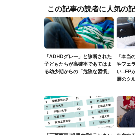
この記事の読者に人気の
「ADHDグレー」と診断された
「本当
子どもたちが高確率であてはま
やフェ
る幼少期からの「危険な習慣」
い...
層のク