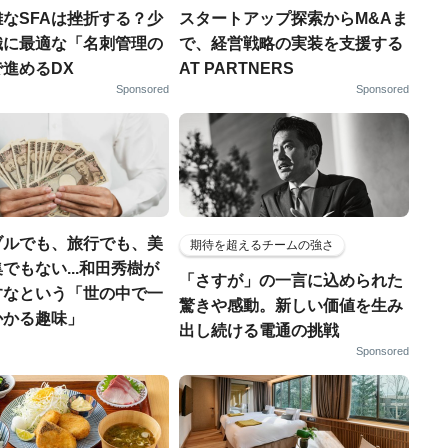
なSFAは挫折する？少
スタートアップ探索からM&Aま
織に最適な「名刺管理の
で、経営戦略の実装を支援する
進めるDX
AT PARTNERS
Sponsored
Sponsored
ブルでも、旅行でも、美
期待を超えるチームの強さ
でもない...和田秀樹が
「さすが」の一言に込められた
すなという「世の中で一
驚きや感動。新しい価値を生み
かかる趣味」
出し続ける電通の挑戦
Sponsored