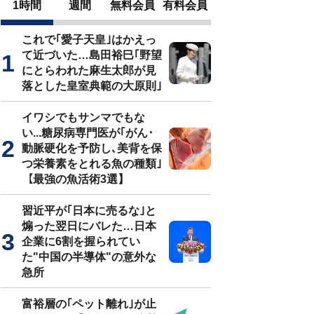
1時間
週間
無料会員
有料会員
これで｢愛子天皇｣はかえっ
て近づいた…島田裕巳｢野望
にとらわれた麻生太郎が見
落とした皇室典範の大原則｣
イワシでもサンマでもな
い...糖尿病専門医が｢がん･
動脈硬化を予防し､美背を保
つ栄養素をとれる魚の種類｣
【最強の魚活術3選】
習近平が｢日本に売るな｣と
煽った翌日にバレた…日本
企業に6割を握られてい
た"中国の半導体"の意外な
急所
富裕層の｢ペット離れ｣が止