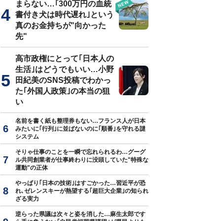
まらない…｢300万円の血統
書付き犬は時代遅れ｣という
真のお金持ちが"向かった
先"
高市政権にとって｢日本人の
生活｣はどうでもいい…小野
田紀美のSNS投稿でわかっ
た｢外国人政策｣の本当の狙
い
名前を書く紙も整理券もない…フランス人が日本
みたいに｢行列｣に並ばないのに｢順番｣を守れる謎
システム
そりゃ仕事のことを一瞬で忘れられるわ…グーグ
ル共同創業者が仕事終わりに没頭していた"特殊な
運動"の正体
やっぱり｢日本の技術｣はすごかった…習近平が恐
れ､ゼレンスキーが熱望する｢超巨大企業｣の知られ
ざる実力
逆らった県議は次々と姿を消した…麻生太郎です