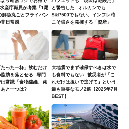
るより断然ラクでお得で
バフェットも「現金は危険だ」
.元水産庁職員が考案「1尾
と警告した...オルカンでも
円の鮮魚丸ごとフライパン
S&P500でもない、インフレ時
の非日常感
こそ強さを発揮する「資産」
「たった一杯」飲むだけ
大地震でまず確保すべきは水で
脂肪を落とせる...専門
も食料でもない...被災者が「こ
では常識「食物繊維、発
れだけは担いで逃げて」という
」あと一つは?
最も重要なモノ2選【2025年7月
BEST】