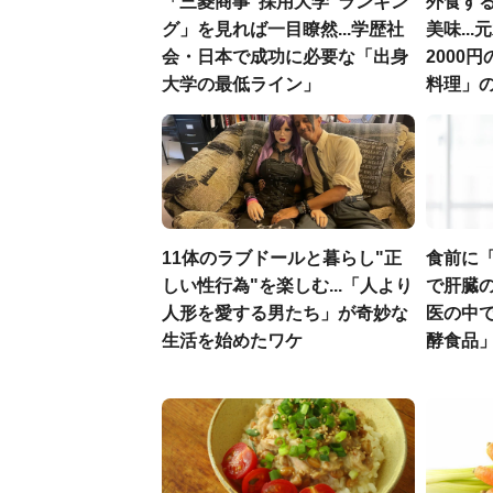
「三菱商事"採用大学"ランキン
外食す
グ」を見れば一目瞭然...学歴社
美味..
会・日本で成功に必要な「出身
2000
大学の最低ライン」
料理」
11体のラブドールと暮らし"正
食前に
しい性行為"を楽しむ...「人より
で肝臓の
人形を愛する男たち」が奇妙な
医の中
生活を始めたワケ
酵食品