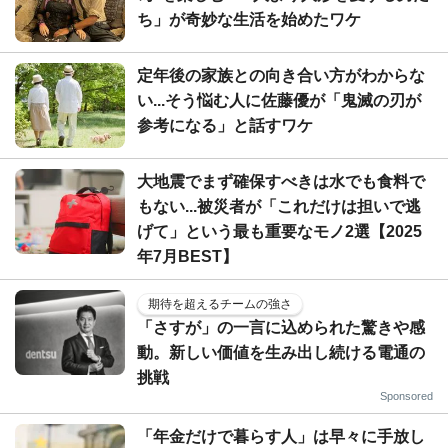
ち」が奇妙な生活を始めたワケ
定年後の家族との向き合い方がわからな
い...そう悩む人に佐藤優が「鬼滅の刃が
参考になる」と話すワケ
大地震でまず確保すべきは水でも食料で
もない...被災者が「これだけは担いで逃
げて」という最も重要なモノ2選【2025
年7月BEST】
期待を超えるチームの強さ
「さすが」の一言に込められた驚きや感
動。新しい価値を生み出し続ける電通の
挑戦
Sponsored
「年金だけで暮らす人」は早々に手放し