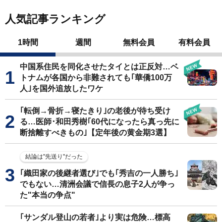
人気記事ランキング
1時間
週間
無料会員
有料会員
中国系住民を同化させたタイとは正反対…ベ
トナムが各国から非難されても｢華僑100万
人｣を国外追放したワケ
｢転倒→骨折→寝たきり｣の老後が待ち受け
る…医師･和田秀樹｢60代になったら真っ先に
断捨離すべきもの｣【定年後の黄金期3選】
結論は"先送り"だった
｢織田家の後継者選び｣でも｢秀吉の一人勝ち｣
でもない…清洲会議で信長の息子2人が争っ
た"本当の争点"
｢サンダル登山の若者｣より実は危険…標高