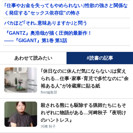
｢仕事やお金を失ってもやめられない｣性欲の強さと関係な
く発症する"セックス依存症"の怖さ
バカほど｢それ､意味ありますか｣と問う
『GANTZ』奥浩哉が描く圧倒的最新作！
――『GIGANT』第1巻 第1話
あわせて読みたい
#読書の記事
｢休日なのに休んだ気にならない｣は変え
られる…仕事･家事･育児で多忙なのに"余
裕ある人"が冷蔵庫に貼る紙
flier編集部
殺される熊にも駆除する猟師たちにもそ
れぞれに物語がある…河﨑秋子『夜明け
のハントレス』
河﨑 秋子