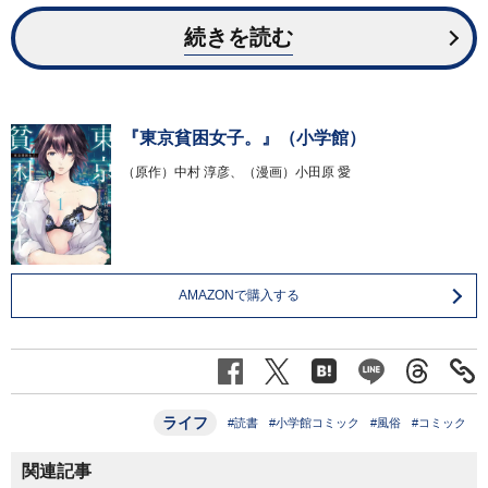
続きを読む
『東京貧困女子。』（小学館）
（原作）中村 淳彦、（漫画）小田原 愛
AMAZONで購入する
ライフ
#読書
#小学館コミック
#風俗
#コミック
関連記事