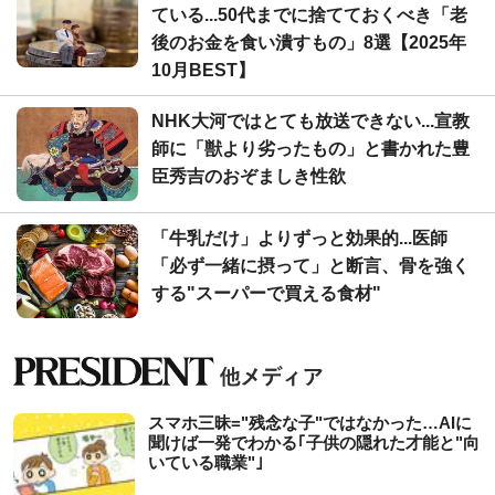
ている...50代までに捨てておくべき「老
後のお金を食い潰すもの」8選【2025年
10月BEST】
NHK大河ではとても放送できない...宣教
師に「獣より劣ったもの」と書かれた豊
臣秀吉のおぞましき性欲
「牛乳だけ」よりずっと効果的...医師
「必ず一緒に摂って」と断言、骨を強く
する"スーパーで買える食材"
スマホ三昧="残念な子"ではなかった…AIに
聞けば一発でわかる｢子供の隠れた才能と"向
いている職業"｣