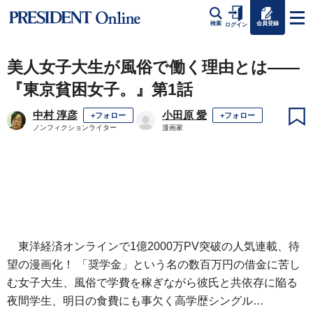
会員登録
検索
ログイン
美人女子大生が風俗で働く理由とは――
『東京貧困女子。』第1話
中村 淳彦
小田原 愛
+フォロー
+フォロー
ノンフィクションライター
漫画家
東洋経済オンラインで1億2000万PV突破の人気連載、待
望の漫画化！ 「奨学金」という名の数百万円の借金に苦し
む女子大生、風俗で学費を稼ぎながら彼氏と共依存に陥る
夜間学生、明日の食費にも事欠く高学歴シングル…