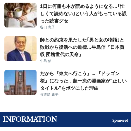
1日に何冊も本が読めるようになる…｢忙
しくて読めない｣という人がもっている誤
った読書グセ
谷口 恵子
師との約束を果たした｢男と女の物語｣と
敗戦から復活への道標…牛島信『日本買
収 団塊世代の天命』
牛島 信
だから『東大へ行こう』→『ドラゴン
桜』になった…超一流の漫画家が"正しい
タイトル"をボツにした理由
佐渡島 庸平
INFORMATION
Sponsored