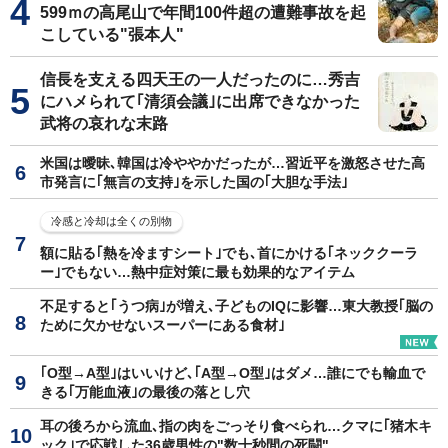
599ｍの高尾山で年間100件超の遭難事故を起
こしている"張本人"
信長を支える四天王の一人だったのに…秀吉
にハメられて｢清須会議｣に出席できなかった
武将の哀れな末路
米国は曖昧､韓国は冷ややかだったが…習近平を激怒させた高
市発言に｢無言の支持｣を示した国の｢大胆な手法｣
冷感と冷却は全くの別物
額に貼る｢熱を冷ますシート｣でも､首にかける｢ネッククーラ
ー｣でもない…熱中症対策に最も効果的なアイテム
不足すると｢うつ病｣が増え､子どものIQに影響…東大教授｢脳の
ために欠かせないスーパーにある食材｣
｢O型→A型｣はいいけど､｢A型→O型｣はダメ…誰にでも輸血で
きる｢万能血液｣の最後の落とし穴
耳の後ろから流血､指の肉をごっそり食べられ…クマに｢猪木キ
ック｣で応戦した36歳男性の"数十秒間の死闘"