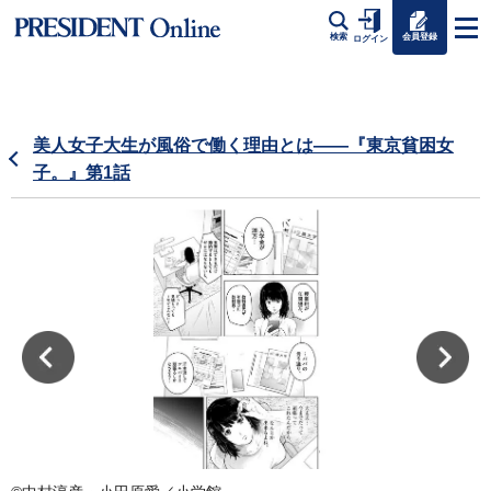
会員登録
検索
ログイン
美人女子大生が風俗で働く理由とは――『東京貧困女
子。』第1話