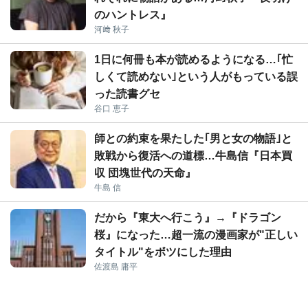
のハントレス』
河﨑 秋子
1日に何冊も本が読めるようになる…｢忙
しくて読めない｣という人がもっている誤
った読書グセ
谷口 恵子
師との約束を果たした｢男と女の物語｣と
敗戦から復活への道標…牛島信『日本買
収 団塊世代の天命』
牛島 信
だから『東大へ行こう』→『ドラゴン
桜』になった…超一流の漫画家が"正しい
タイトル"をボツにした理由
佐渡島 庸平