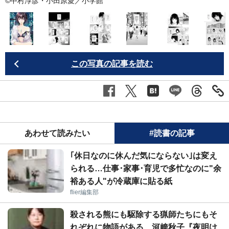
©中村淳彦・小田原愛／小学館
この写真の記事を読む
あわせて読みたい
#読書の記事
｢休日なのに休んだ気にならない｣は変え
られる…仕事･家事･育児で多忙なのに"余
裕ある人"が冷蔵庫に貼る紙
flier編集部
殺される熊にも駆除する猟師たちにもそ
れぞれに物語がある…河﨑秋子『夜明け