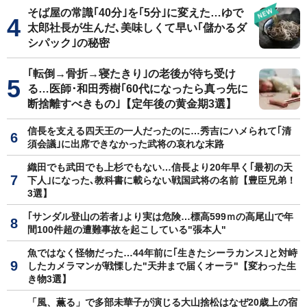
そば屋の常識｢40分｣を｢5分｣に変えた…ゆで
太郎社長が生んだ､美味しくて早い｢儲かるダ
シパック｣の秘密
｢転倒→骨折→寝たきり｣の老後が待ち受け
る…医師･和田秀樹｢60代になったら真っ先に
断捨離すべきもの｣【定年後の黄金期3選】
信長を支える四天王の一人だったのに…秀吉にハメられて｢清
須会議｣に出席できなかった武将の哀れな末路
織田でも武田でも上杉でもない…信長より20年早く｢最初の天
下人｣になった､教科書に載らない戦国武将の名前【豊臣兄弟！
3選】
｢サンダル登山の若者｣より実は危険…標高599ｍの高尾山で年
間100件超の遭難事故を起こしている"張本人"
魚ではなく怪物だった…44年前に｢生きたシーラカンス｣と対峙
したカメラマンが戦慄した"天井まで届くオーラ"【変わった生
き物3選】
「風、薫る」で多部未華子が演じる大山捨松はなぜ20歳上の宿