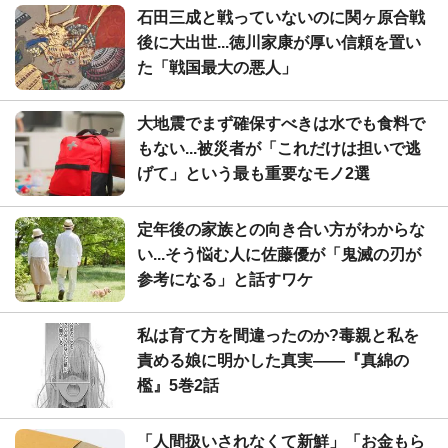
石田三成と戦っていないのに関ヶ原合戦
後に大出世...徳川家康が厚い信頼を置い
た「戦国最大の悪人」
大地震でまず確保すべきは水でも食料で
もない...被災者が「これだけは担いで逃
げて」という最も重要なモノ2選
定年後の家族との向き合い方がわからな
い...そう悩む人に佐藤優が「鬼滅の刃が
参考になる」と話すワケ
私は育て方を間違ったのか?毒親と私を
責める娘に明かした真実――『真綿の
檻』5巻2話
「人間扱いされなくて新鮮」「お金もら