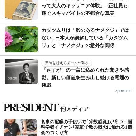
って大人のキッザニア体験」...正社員も
稼ぐスキマバイトの不都合な真実
カタツムリは「殻のあるナメクジ」では
ない...日本人が誤解している「カタツム
リ」と「ナメクジ」の意外な関係
期待を超えるチームの強さ
「さすが」の一言に込められた驚きや感
動。新しい価値を生み出し続ける電通の
挑戦
Sponsored
食事の配膳の手伝いで｢算数感覚｣が育つ…脳
科学者イチオシ｢家庭で数の概念に触れる｣機
会のつくり方