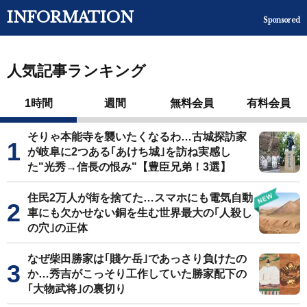
INFORMATION
Sponsored
人気記事ランキング
1時間
週間
無料会員
有料会員
そりゃ本能寺を襲いたくなるわ…古城探訪家
が岐阜に2つある｢あけち城｣を訪ね実感し
た"光秀→信長の恨み"【豊臣兄弟！3選】
住民2万人が街を捨てた…スマホにも電気自動
車にも欠かせない銅を生む世界最大の｢人殺し
の穴｣の正体
なぜ柴田勝家は｢賤ケ岳｣であっさり負けたの
か…秀吉がこっそり工作していた勝家配下の
｢大物武将｣の裏切り