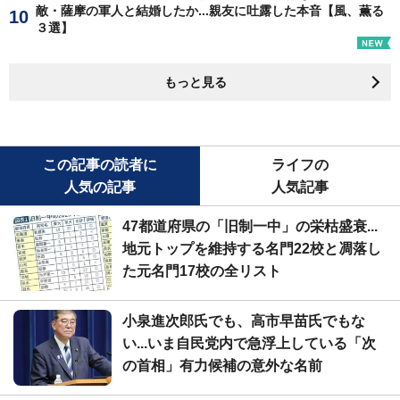
敵・薩摩の軍人と結婚したか...親友に吐露した本音【風、薫る
３選】
もっと見る
この記事の読者に
ライフの
人気の記事
人気記事
47都道府県の「旧制一中」の栄枯盛衰...
地元トップを維持する名門22校と凋落し
た元名門17校の全リスト
小泉進次郎氏でも、高市早苗氏でもな
い...いま自民党内で急浮上している「次
の首相」有力候補の意外な名前