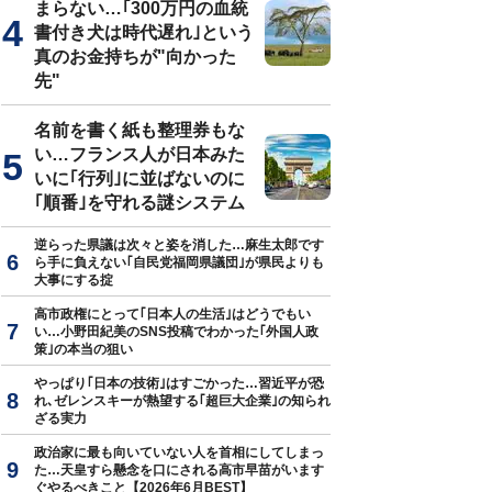
まらない…｢300万円の血統
書付き犬は時代遅れ｣という
真のお金持ちが"向かった
先"
ホを向けるとノリノリでポーズしてくれたフレンドリーなチーズボール
名前を書く紙も整理券もな
い…フランス人が日本みた
いに｢行列｣に並ばないのに
｢順番｣を守れる謎システム
逆らった県議は次々と姿を消した…麻生太郎です
ら手に負えない｢自民党福岡県議団｣が県民よりも
大事にする掟
高市政権にとって｢日本人の生活｣はどうでもい
い…小野田紀美のSNS投稿でわかった｢外国人政
策｣の本当の狙い
やっぱり｢日本の技術｣はすごかった…習近平が恐
れ､ゼレンスキーが熱望する｢超巨大企業｣の知られ
ざる実力
政治家に最も向いていない人を首相にしてしまっ
た…天皇すら懸念を口にされる高市早苗がいます
ぐやるべきこと【2026年6月BEST】