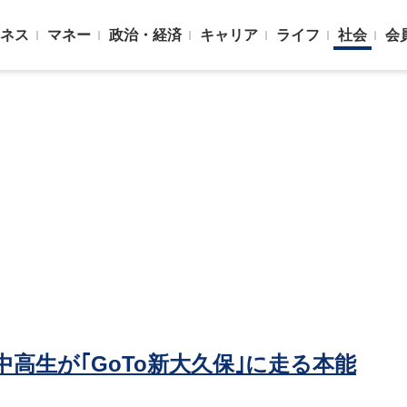
ネス
マネー
政治・経済
キャリア
ライフ
社会
会
高生が｢GoTo新大久保｣に走る本能