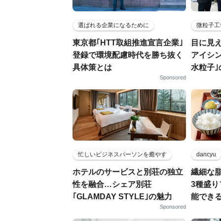
選ばれる企業になるために
微粒子工
東京都｢HTT取組推進宣言企業｣
目に見
登録で環境配慮時代を勝ち抜く
アイシ
具体策とは
水粒子
Sponsored
忙しいビジネスパーソンを癒やす
dancyu
ホテルのサービスと別荘の独立
繊細な
性を融合…シェア別荘
3種盛
｢GLAMDAY STYLE｣の魅力
能でき
Sponsored