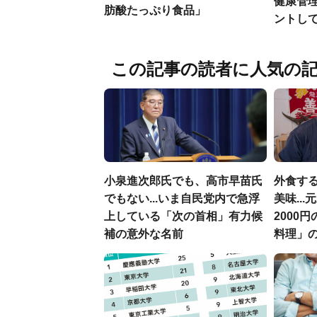
健康管
肪酸たっぷり食品」
ントし
この記事の読者に人気の
小泉進次郎氏でも、高市早苗氏
外食す
でもない...いま自民党内で急浮
美味..
上している「次の首相」有力候
2000
補の意外な名前
料理」