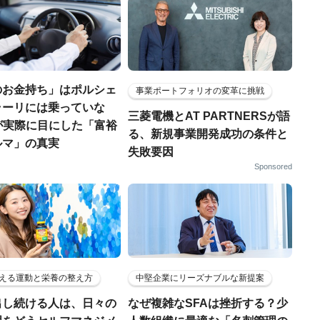
のお金持ち」はポルシェ
事業ポートフォリオの変革に挑戦
ラーリには乗っていな
三菱電機とAT PARTNERSが語
FPが実際に目にした「富裕
る、新規事業開発成功の条件と
ルマ」の真実
失敗要因
Sponsored
える運動と栄養の整え方
中堅企業にリーズナブルな新提案
出し続ける人は、日々の
なぜ複雑なSFAは挫折する？少