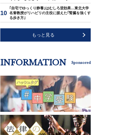
｢自宅でゆっくり静養｣はむしろ逆効果…東北大学
名誉教授がリハビリの主役に据えた｢腎臓を強くす
る歩き方｣
もっと見る
INFORMATION
Sponsored