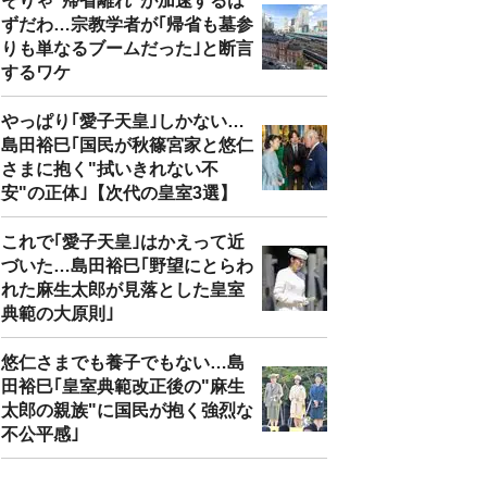
そりゃ"帰省離れ"が加速するは
ずだわ…宗教学者が｢帰省も墓参
りも単なるブームだった｣と断言
するワケ
やっぱり｢愛子天皇｣しかない…
島田裕巳｢国民が秋篠宮家と悠仁
さまに抱く"拭いきれない不
安"の正体｣【次代の皇室3選】
これで｢愛子天皇｣はかえって近
づいた…島田裕巳｢野望にとらわ
れた麻生太郎が見落とした皇室
典範の大原則｣
悠仁さまでも養子でもない…島
田裕巳｢皇室典範改正後の"麻生
太郎の親族"に国民が抱く強烈な
不公平感｣