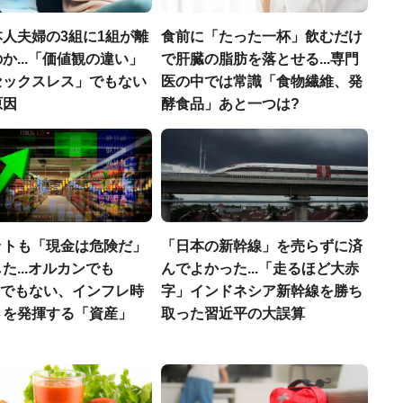
人夫婦の3組に1組が離
食前に「たった一杯」飲むだけ
か...「価値観の違い」
で肝臓の脂肪を落とせる...専門
セックスレス」でもない
医の中では常識「食物繊維、発
原因
酵食品」あと一つは?
ットも「現金は危険だ」
「日本の新幹線」を売らずに済
た...オルカンでも
んでよかった...「走るほど大赤
00でもない、インフレ時
字」インドネシア新幹線を勝ち
さを発揮する「資産」
取った習近平の大誤算