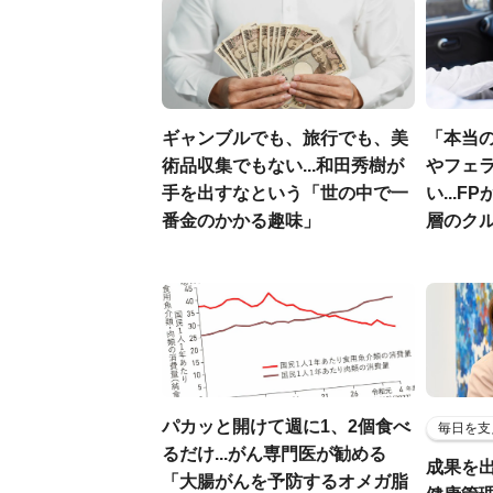
ギャンブルでも、旅行でも、美
「本当
術品収集でもない...和田秀樹が
やフェ
手を出すなという「世の中で一
い...
番金のかかる趣味」
層のク
パカッと開けて週に1、2個食べ
毎日を支
るだけ...がん専門医が勧める
成果を
「大腸がんを予防するオメガ脂