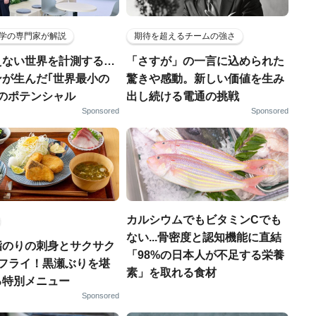
学の専門家が解説
期待を超えるチームの強さ
えない世界を計測する…
「さすが」の一言に込められた
ンが生んだ｢世界最小の
驚きや感動。新しい価値を生み
｣のポテンシャル
出し続ける電通の挑戦
Sponsored
Sponsored
カルシウムでもビタミンCでも
ない...骨密度と認知機能に直結
脂のりの刺身とサクサク
「98%の日本人が不足する栄養
りフライ！黒瀬ぶりを堪
素」を取れる食材
る特別メニュー
Sponsored