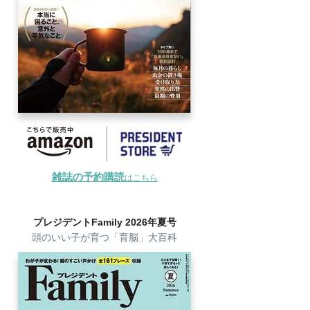
雑誌の予約購読
はこちら
プレジデントFamily 2026年夏号
頭のいい子が育つ「育脳」大百科