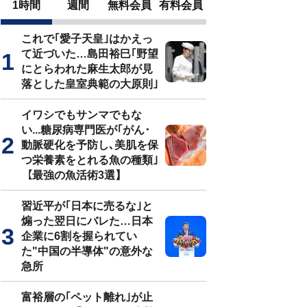
1時間
週間
無料会員
有料会員
これで｢愛子天皇｣はかえっ
て近づいた…島田裕巳｢野望
にとらわれた麻生太郎が見
落とした皇室典範の大原則｣
イワシでもサンマでもな
い...糖尿病専門医が｢がん･
動脈硬化を予防し､美肌を保
つ栄養素をとれる魚の種類｣
【最強の魚活術3選】
習近平が｢日本に売るな｣と
煽った翌日にバレた…日本
企業に6割を握られてい
た"中国の半導体"の意外な
急所
富裕層の｢ペット離れ｣が止