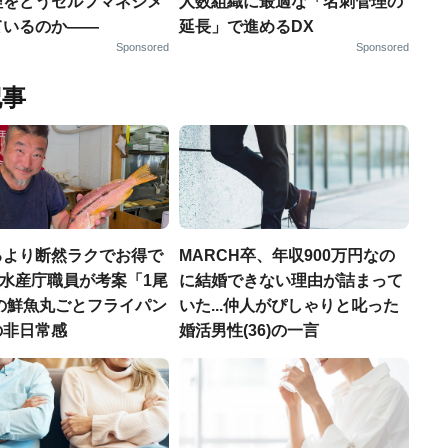
理をどうセルフマネジメ
人数組織に最適な「名刺管理の
ているのか——
延長」で進めるDX
Sponsored
Sponsored
記事
るより断然ラクでお得で
MARCH卒、年収900万円なの
.元水産庁職員が考案「1尾
に結婚できない理由が詰まって
円の鮮魚丸ごとフライパン
いた...仲人がぴしゃりと叱った
の非日常感
婚活男性(36)の一言