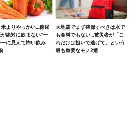
米よりやっかい...糖尿
大地震でまず確保すべきは水で
医が絶対に飲まない"一
も食料でもない...被災者が「こ
シーに見えて怖い飲み
れだけは担いで逃げて」という
前
最も重要なモノ2選