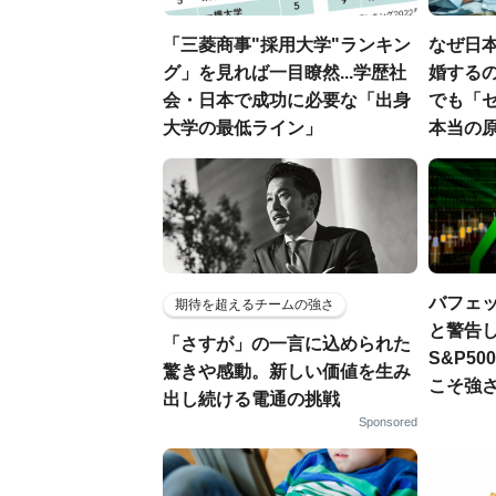
「三菱商事"採用大学"ランキン
なぜ日本
グ」を見れば一目瞭然...学歴社
婚するの
会・日本で成功に必要な「出身
でも「
大学の最低ライン」
本当の
バフェ
期待を超えるチームの強さ
と警告し
「さすが」の一言に込められた
S&P5
驚きや感動。新しい価値を生み
こそ強
出し続ける電通の挑戦
Sponsored