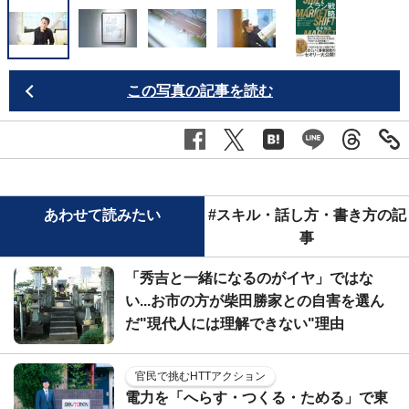
この写真の記事を読む
あわせて読みたい
#スキル・話し方・書き方の記
事
「秀吉と一緒になるのがイヤ」ではな
い...お市の方が柴田勝家との自害を選ん
だ"現代人には理解できない"理由
官民で挑むHTTアクション
電力を「へらす・つくる・ためる」で東