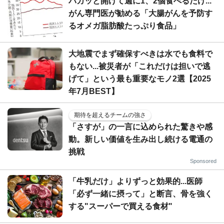
パカッと開けて週に1、2個食べるだけ...
がん専門医が勧める「大腸がんを予防す
るオメガ脂肪酸たっぷり食品」
大地震でまず確保すべきは水でも食料で
もない...被災者が「これだけは担いで逃
げて」という最も重要なモノ2選【2025
年7月BEST】
期待を超えるチームの強さ
「さすが」の一言に込められた驚きや感
動。新しい価値を生み出し続ける電通の
挑戦
Sponsored
「牛乳だけ」よりずっと効果的...医師
「必ず一緒に摂って」と断言、骨を強く
する"スーパーで買える食材"