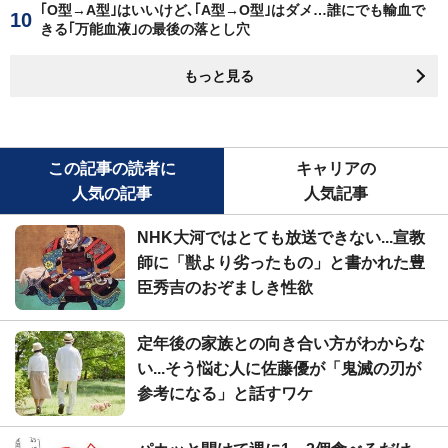
｢O型→A型｣はいいけど､｢A型→O型｣はダメ…誰にでも輸血で
きる｢万能血液｣の最後の落とし穴
もっと見る
この記事の読者に
キャリアの
人気の記事
人気記事
NHK大河ではとても放送できない...宣教
師に「獣より劣ったもの」と書かれた豊
臣秀吉のおぞましき性欲
定年後の家族との向き合い方がわからな
い...そう悩む人に佐藤優が「鬼滅の刃が
参考になる」と話すワケ