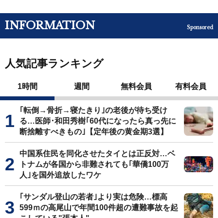
INFORMATION
Sponsored
人気記事ランキング
1時間
週間
無料会員
有料会員
｢転倒→骨折→寝たきり｣の老後が待ち受け
る…医師･和田秀樹｢60代になったら真っ先に
断捨離すべきもの｣【定年後の黄金期3選】
中国系住民を同化させたタイとは正反対…ベ
トナムが各国から非難されても｢華僑100万
人｣を国外追放したワケ
｢サンダル登山の若者｣より実は危険…標高
599ｍの高尾山で年間100件超の遭難事故を起