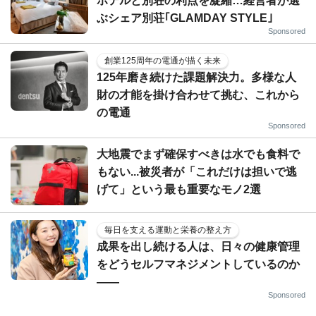
ホテルと別荘の利点を凝縮…経営者が選
ぶシェア別荘｢GLAMDAY STYLE｣
Sponsored
創業125周年の電通が描く未来
125年磨き続けた課題解決力。多様な人
財の才能を掛け合わせて挑む、これから
の電通
Sponsored
大地震でまず確保すべきは水でも食料で
もない...被災者が「これだけは担いで逃
げて」という最も重要なモノ2選
毎日を支える運動と栄養の整え方
成果を出し続ける人は、日々の健康管理
をどうセルフマネジメントしているのか
——
Sponsored