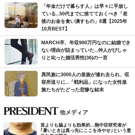
「年金だけで暮らす人」は早々に手放し
ている...50代までに捨てておくべき「老
後のお金を食い潰すもの」8選【2025年
10月BEST】
MARCH卒、年収900万円なのに結婚でき
ない理由が詰まっていた...仲人がぴしゃ
りと叱った婚活男性(36)の一言
異民族に3000人の皇族が連れ去られ、収
容所送りに...「戦利品」になった女性皇
族たちがたどった悲惨な結末
首よりも脇よりも効果的…熱中症研究者が
｢暑いときは真っ先にここを冷やせ｣という意