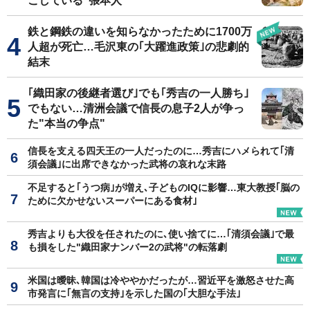
こしている"張本人"
鉄と鋼鉄の違いを知らなかったために1700万
人超が死亡…毛沢東の｢大躍進政策｣の悲劇的
結末
｢織田家の後継者選び｣でも｢秀吉の一人勝ち｣
でもない…清洲会議で信長の息子2人が争っ
た"本当の争点"
信長を支える四天王の一人だったのに…秀吉にハメられて｢清
須会議｣に出席できなかった武将の哀れな末路
不足すると｢うつ病｣が増え､子どものIQに影響…東大教授｢脳の
ために欠かせないスーパーにある食材｣
秀吉よりも大役を任されたのに､使い捨てに…｢清須会議｣で最
も損をした"織田家ナンバー2の武将"の転落劇
米国は曖昧､韓国は冷ややかだったが…習近平を激怒させた高
市発言に｢無言の支持｣を示した国の｢大胆な手法｣