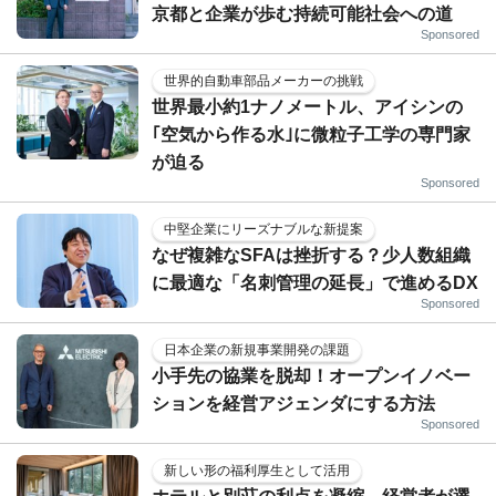
京都と企業が歩む持続可能社会への道
Sponsored
世界的自動車部品メーカーの挑戦
世界最小約1ナノメートル、アイシンの
｢空気から作る水｣に微粒子工学の専門家
が迫る
Sponsored
中堅企業にリーズナブルな新提案
なぜ複雑なSFAは挫折する？少人数組織
に最適な「名刺管理の延長」で進めるDX
Sponsored
日本企業の新規事業開発の課題
小手先の協業を脱却！オープンイノベー
ションを経営アジェンダにする方法
Sponsored
新しい形の福利厚生として活用