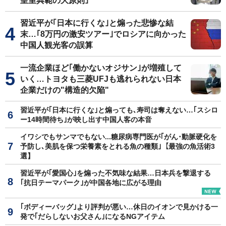
皇室典範の大原則｣
習近平が｢日本に行くな｣と煽った悲惨な結
末…｢8万円の激安ツアー｣でロシアに向かった
中国人観光客の誤算
一流企業ほど｢働かないオジサン｣が増殖して
いく…トヨタも三菱UFJも逃れられない日本
企業だけの"構造的欠陥"
習近平が｢日本に行くな｣と煽っても､寿司は奪えない…｢スシロ
ー14時間待ち｣が映し出す中国人客の本音
イワシでもサンマでもない...糖尿病専門医が｢がん･動脈硬化を
予防し､美肌を保つ栄養素をとれる魚の種類｣【最強の魚活術3
選】
習近平が｢愛国心｣を煽った不気味な結果…日本兵を撃退する
｢抗日テーマパーク｣が中国各地に広がる理由
｢ボディーバッグ｣より評判が悪い…休日のイオンで見かける一
発で｢だらしないお父さん｣になるNGアイテム