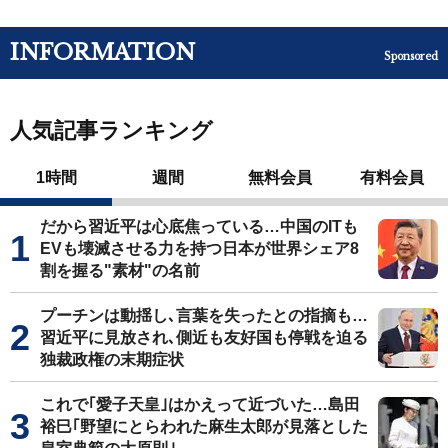
INFORMATION
Sponsored
人気記事ランキング
1時間
週間
無料会員
有料会員
だから習近平は心底焦っている…中国のITも
EVも壊滅させる力を持つ日本が世界シェア8
割を握る"素材"の名前
プーチンは動揺し､言葉を失ったとの指摘も…
習近平に見放され､側近も友好国も停戦を迫る
独裁政権の末期症状
これで｢愛子天皇｣はかえって近づいた…島田
裕巳｢野望にとらわれた麻生太郎が見落とした