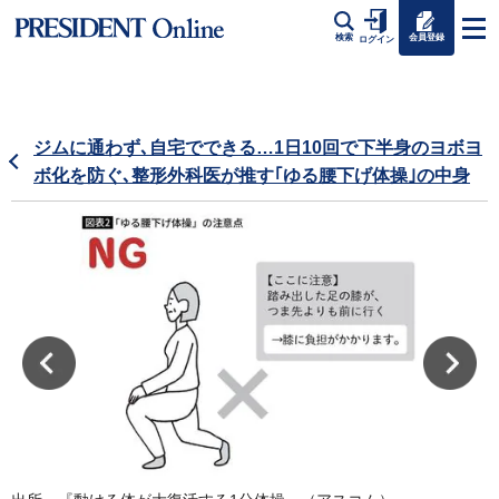
会員登録
検索
ログイン
ジムに通わず､自宅でできる…1日10回で下半身のヨボヨ
ボ化を防ぐ､整形外科医が推す｢ゆる腰下げ体操｣の中身