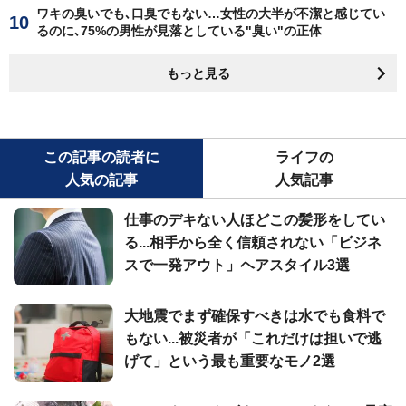
ワキの臭いでも､口臭でもない…女性の大半が不潔と感じてい
るのに､75%の男性が見落としている"臭い"の正体
もっと見る
この記事の読者に
ライフの
人気の記事
人気記事
仕事のデキない人ほどこの髪形をしてい
る...相手から全く信頼されない「ビジネ
スで一発アウト」ヘアスタイル3選
大地震でまず確保すべきは水でも食料で
もない...被災者が「これだけは担いで逃
げて」という最も重要なモノ2選