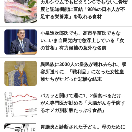
カルシウムでもビタミンCでもない...骨密
度と認知機能に直結「98%の日本人が不
足する栄養素」を取れる食材
小泉進次郎氏でも、高市早苗氏でもな
い...いま自民党内で急浮上している「次
の首相」有力候補の意外な名前
異民族に3000人の皇族が連れ去られ、収
容所送りに...「戦利品」になった女性皇
族たちがたどった悲惨な結末
パカッと開けて週に1、2個食べるだけ...
がん専門医が勧める「大腸がんを予防す
るオメガ脂肪酸たっぷり食品」
胃腸炎と診断された子ども。母のために