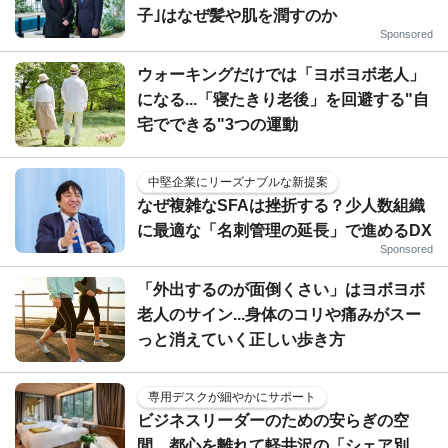
子｣はなぜ髪や肌を潤すのか
Sponsored
ウォーキングだけでは「ヨボヨボ老人」
になる...「寝たきり老後」を回避する"自
宅でできる"3つの運動
中堅企業にリーズナブルな新提案
なぜ複雑なSFAは挫折する？少人数組織
に最適な「名刺管理の延長」で進めるDX
Sponsored
「外出するのが面倒くさい」はヨボヨボ
老人のサイン...身体のコリや痛みがスー
っと消えていく正しい歩き方
専用デスクが細やかにサポート
ビジネスリーダーのための安らぎの空
間…都心を離れて軽井沢の「シェア別