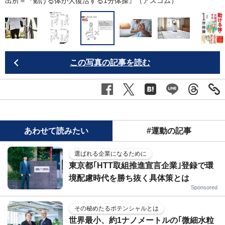
出所＝『
動ける体が大復活する1分体操
』（アスコム）
この写真の記事を読む
あわせて読みたい
#運動の記事
選ばれる企業になるために
東京都｢HTT取組推進宣言企業｣登録で環
境配慮時代を勝ち抜く具体策とは
Sponsored
その秘めたるポテンシャルとは
世界最小、約1ナノメートルの｢微細水粒