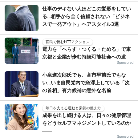
仕事のデキない人ほどこの髪形をしてい
る...相手から全く信頼されない「ビジネ
スで一発アウト」ヘアスタイル3選
官民で挑むHTTアクション
電力を「へらす・つくる・ためる」で東
京都と企業が歩む持続可能社会への道
Sponsored
小泉進次郎氏でも、高市早苗氏でもな
い...いま自民党内で急浮上している「次
の首相」有力候補の意外な名前
毎日を支える運動と栄養の整え方
成果を出し続ける人は、日々の健康管理
をどうセルフマネジメントしているのか
——
Sponsored