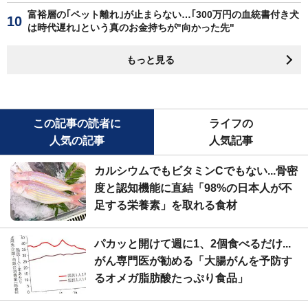
富裕層の｢ペット離れ｣が止まらない…｢300万円の血統書付き犬
は時代遅れ｣という真のお金持ちが"向かった先"
もっと見る
この記事の読者に
ライフの
人気の記事
人気記事
カルシウムでもビタミンCでもない...骨密
度と認知機能に直結「98%の日本人が不
足する栄養素」を取れる食材
パカッと開けて週に1、2個食べるだけ...
がん専門医が勧める「大腸がんを予防す
るオメガ脂肪酸たっぷり食品」