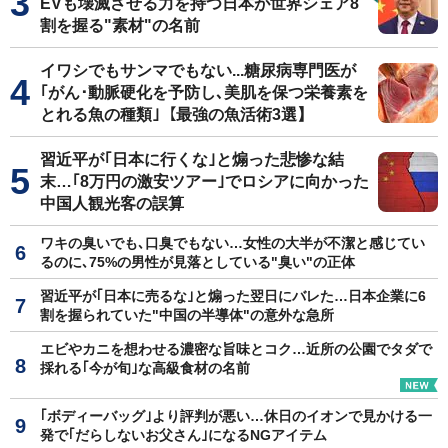
EVも壊滅させる力を持つ日本が世界シェア8
割を握る"素材"の名前
イワシでもサンマでもない...糖尿病専門医が
｢がん･動脈硬化を予防し､美肌を保つ栄養素を
とれる魚の種類｣【最強の魚活術3選】
習近平が｢日本に行くな｣と煽った悲惨な結
末…｢8万円の激安ツアー｣でロシアに向かった
中国人観光客の誤算
ワキの臭いでも､口臭でもない…女性の大半が不潔と感じてい
るのに､75%の男性が見落としている"臭い"の正体
習近平が｢日本に売るな｣と煽った翌日にバレた…日本企業に6
割を握られていた"中国の半導体"の意外な急所
エビやカニを想わせる濃密な旨味とコク…近所の公園でタダで
採れる｢今が旬｣な高級食材の名前
｢ボディーバッグ｣より評判が悪い…休日のイオンで見かける一
発で｢だらしないお父さん｣になるNGアイテム