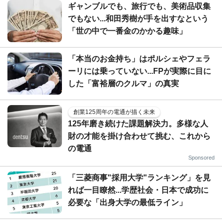
ギャンブルでも、旅行でも、美術品収集
でもない...和田秀樹が手を出すなという
「世の中で一番金のかかる趣味」
「本当のお金持ち」はポルシェやフェラ
ーリには乗っていない...FPが実際に目に
した「富裕層のクルマ」の真実
創業125周年の電通が描く未来
125年磨き続けた課題解決力。多様な人
財の才能を掛け合わせて挑む、これから
の電通
Sponsored
「三菱商事"採用大学"ランキング」を見
れば一目瞭然...学歴社会・日本で成功に
必要な「出身大学の最低ライン」