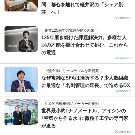
間…都心を離れて軽井沢の「シェア別
荘」へ！
Sponsored
創業125周年の電通が描く未来
125年磨き続けた課題解決力。多様な人
財の才能を掛け合わせて挑む、これから
の電通
Sponsored
中堅企業にリーズナブルな新提案
なぜ複雑なSFAは挫折する？少人数組織
に最適な「名刺管理の延長」で進めるDX
Sponsored
世界的自動車部品メーカーの挑戦
世界最小約1ナノメートル、アイシンの
｢空気から作る水｣に微粒子工学の専門家
が迫る
Sponsored