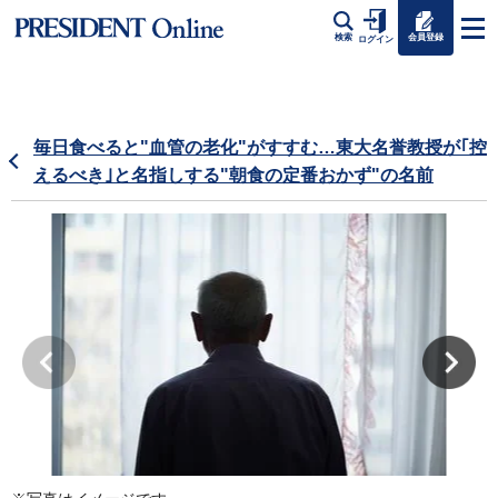
会員登録
検索
ログイン
毎日食べると"血管の老化"がすすむ…東大名誉教授が｢控
えるべき｣と名指しする"朝食の定番おかず"の名前