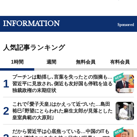
INFORMATION
Sponsored
人気記事ランキング
1時間
週間
無料会員
有料会員
プーチンは動揺し､言葉を失ったとの指摘も…
習近平に見放され､側近も友好国も停戦を迫る
独裁政権の末期症状
これで｢愛子天皇｣はかえって近づいた…島田
裕巳｢野望にとらわれた麻生太郎が見落とした
皇室典範の大原則｣
だから習近平は心底焦っている…中国のITも