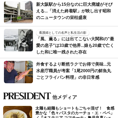
新大阪駅から15分なのに巨大廃墟がそび
える...「消えた終着駅」が映し出す昭和
のニュータウンの栄枯盛衰
看護婦としての名声と私生活の影
「風、薫る」には出てこない大関和の"最
愛の息子"は33歳で他界...娘も20歳で亡く
した和に唯一残された存在
外食するより断然ラクでお得で美味...元
水産庁職員が考案「1尾2000円の鮮魚丸
ごとフライパン料理」の非日常感
太麺も細麺もショートもごちゃ混ぜ！ 食感
豊かな「色々パスタのカーチョ・エ・ペペ」
／『オステリア コマチーナ』亀井良真シェ