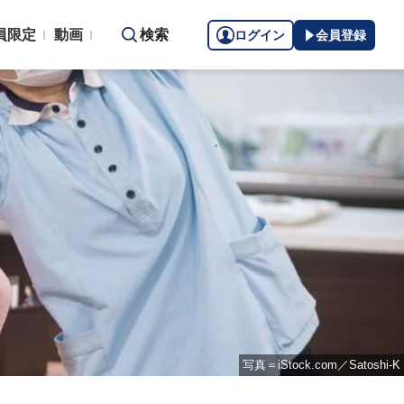
員限定
動画
検索
ログイン
会員登録
写真＝iStock.com／Satoshi-K