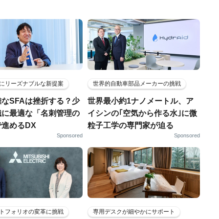
にリーズナブルな新提案
世界的自動車部品メーカーの挑戦
なSFAは挫折する？少
世界最小約1ナノメートル、ア
織に最適な「名刺管理の
イシンの｢空気から作る水｣に微
進めるDX
粒子工学の専門家が迫る
Sponsored
Sponsored
トフォリオの変革に挑戦
専用デスクが細やかにサポート