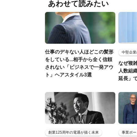
あわせて読みたい
仕事のデキない人ほどこの髪形
中堅企業
をしている...相手から全く信頼
なぜ複雑
されない「ビジネスで一発アウ
人数組
ト」ヘアスタイル3選
延長」で
創業125周年の電通が描く未来
事業ポー