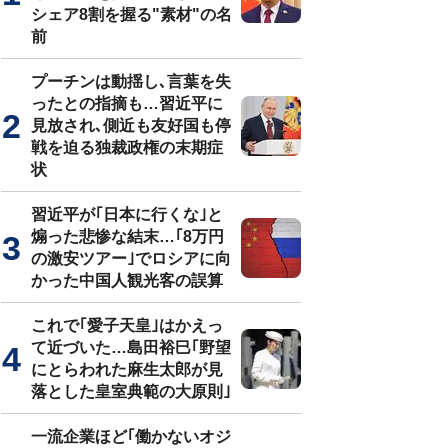
シェア8割を握る"素材"の名
前
プーチンは動揺し､言葉を失
ったとの指摘も…習近平に
見放され､側近も友好国も停
戦を迫る独裁政権の末期症
状
習近平が｢日本に行くな｣と
煽った悲惨な結末…｢8万円
の激安ツアー｣でロシアに向
かった中国人観光客の誤算
これで｢愛子天皇｣はかえっ
て近づいた…島田裕巳｢野望
にとらわれた麻生太郎が見
落とした皇室典範の大原則｣
一流企業ほど｢働かないオジ