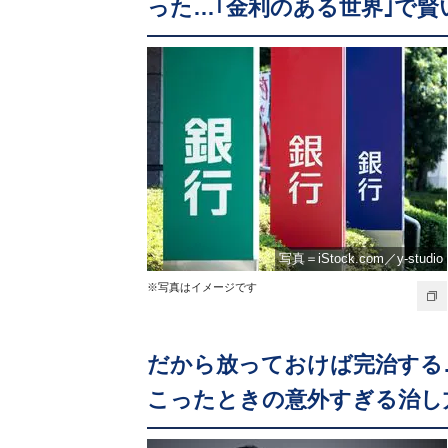
った…｢金利のある世界｣で賢
写真＝iStock.com／y-studio
※写真はイメージです
だから放っておけば完治する
こったときの意外すぎる治し