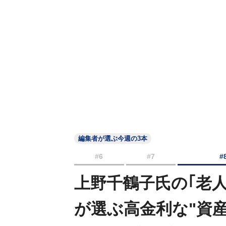
編集者が選ぶ今週の3本
#6
#7
#
上野千鶴子氏の｢老
が選ぶ高金利な"資