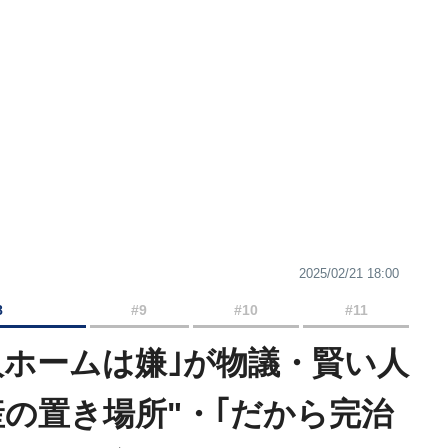
2025/02/21 18:00
8
#9
#10
#11
人ホームは嫌｣が物議・賢い人
産の置き場所"・｢だから完治