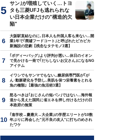
サン｣が増殖していく…トヨ
タも三菱UFJも逃れられな
い日本企業だけの"構造的欠
陥"
大阪駅直結なのに､日本人も外国人客も来ない…開
業1年で｢廃墟フードコート｣と呼ばれたピカピカ
新施設の悲劇【残念なタテモノ3選】
｢ボディーバッグ｣より評判が悪い…休日のイオン
で見かける一発で｢だらしないお父さん｣になるNG
アイテム
イワシでもサンマでもない...糖尿病専門医が｢が
ん･動脈硬化を予防し､美肌を保つ栄養素をとれる
魚の種類｣【最強の魚活術3選】
怒るべきは｢おじさんの短パン｣ではない…海外報
道から見えた国民に省エネを押し付けるだけの日
本政府の無策
｢進学校→慶應大→大企業｣の学歴エリートが10数
年ぶりに再会した"元不良の友人"に打ちのめされ
たワケ