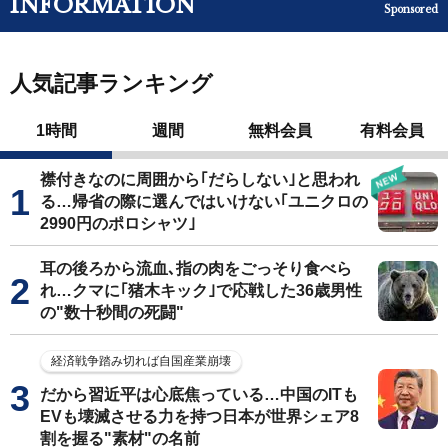
INFORMATION
Sponsored
人気記事ランキング
1時間
週間
無料会員
有料会員
襟付きなのに周囲から｢だらしない｣と思われ
る…帰省の際に選んではいけない｢ユニクロの
2990円のポロシャツ｣
耳の後ろから流血､指の肉をごっそり食べら
れ…クマに｢猪木キック｣で応戦した36歳男性
の"数十秒間の死闘"
経済戦争踏み切れば自国産業崩壊
だから習近平は心底焦っている…中国のITも
EVも壊滅させる力を持つ日本が世界シェア8
割を握る"素材"の名前