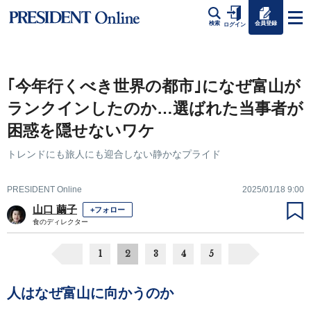
会員登録
検索
ログイン
｢今年行くべき世界の都市｣になぜ富山が
ランクインしたのか…選ばれた当事者が
困惑を隠せないワケ
トレンドにも旅人にも迎合しない静かなプライド
PRESIDENT Online
2025/01/18 9:00
山口 繭子
+フォロー
食のディレクター
1
2
3
4
5
人はなぜ富山に向かうのか