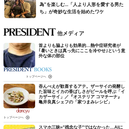
為"を楽しむ...「人より人形を愛する男た
ち」が奇妙な生活を始めたワケ
首よりも脇よりも効果的…熱中症研究者が
｢暑いときは真っ先にここを冷やせ｣という意
外な体の部位
トップページへ
吞んべえが歓喜するアテ。ザーサイの発酵し
た旨味とイカの香ばしさがビールを呼ぶ「イ
カザーサイ」／『オステリア コマチーナ』
⻲井良真シェフの「家つまみレシピ」
トップページへ
スマホ三昧="残念な子"ではなかった…AIに