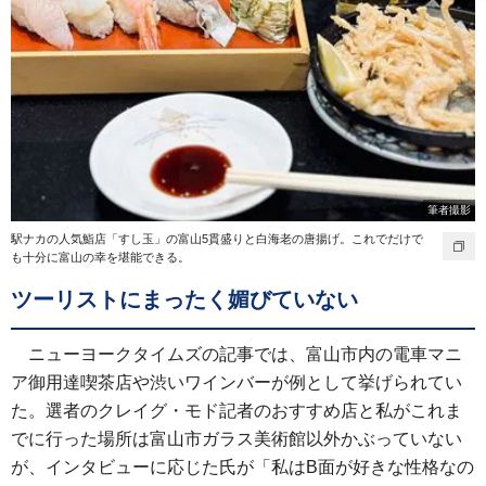
筆者撮影
駅ナカの人気鮨店「すし玉」の富山5貫盛りと白海老の唐揚げ。これでだけで
も十分に富山の幸を堪能できる。
ツーリストにまったく媚びていない
ニューヨークタイムズの記事では、富山市内の電車マニ
ア御用達喫茶店や渋いワインバーが例として挙げられてい
た。選者のクレイグ・モド記者のおすすめ店と私がこれま
でに行った場所は富山市ガラス美術館以外かぶっていない
が、インタビューに応じた氏が「私はB面が好きな性格なの