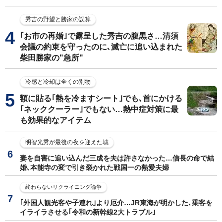
秀吉の野望と勝家の誤算
｢お市の再婚｣で露呈した秀吉の腹黒さ…清須
会議の約束を守ったのに､滅亡に追い込まれた
柴田勝家の"急所"
冷感と冷却は全くの別物
額に貼る｢熱を冷ますシート｣でも､首にかける
｢ネッククーラー｣でもない…熱中症対策に最
も効果的なアイテム
明智光秀が最後の夜を迎えた城
妻を自害に追い込んだ三成を夫は許さなかった…信長の命で結
婚､本能寺の変で引き裂かれた戦国一の熱愛夫婦
終わらないリクライニング論争
｢外国人観光客や子連れ｣より厄介…JR東海が明かした､乗客を
イライラさせる｢令和の新幹線2大トラブル｣