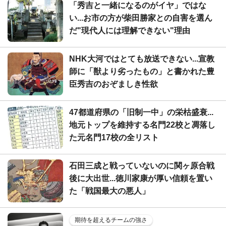
「秀吉と一緒になるのがイヤ」ではな
い...お市の方が柴田勝家との自害を選ん
だ"現代人には理解できない"理由
NHK大河ではとても放送できない...宣教
師に「獣より劣ったもの」と書かれた豊
臣秀吉のおぞましき性欲
47都道府県の「旧制一中」の栄枯盛衰...
地元トップを維持する名門22校と凋落し
た元名門17校の全リスト
石田三成と戦っていないのに関ヶ原合戦
後に大出世...徳川家康が厚い信頼を置い
た「戦国最大の悪人」
期待を超えるチームの強さ