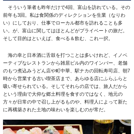
そういう筆者も昨年だけで4回、富山を訪れている。その
前年も3回。私は食関係のディレクションを生業（なりわ
い）にしており、仕事でローカル都市を訪れることも多
い。が、富山に関してはほとんどがプライベートの旅だ。
そして目的はといえば、食べる＆飲む、これ一択。
海の幸と日本酒に舌鼓を打つことは多いけれど、イノベ
ーティブなレストランから雑居ビル内のワインバー、老舗
のもつ煮込みうどん店や町中華、駅ナカの回転寿司店、朝7
時から営業する古い喫茶店まで、あらゆる店にふらふらと
吸い寄せられている。そしてそれらの店では、旅人だから
という理由で大仰な郷土料理を食すのではなく、地元の
方々が日常の中で召し上がるものや、料理人によって新た
に再構築された土地の味わいを楽しむのが常だ。