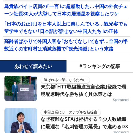
鳥貴族バイト店員の｢一言｣に超感動した…中国の外食チェ
ーン社長80人が大挙して日本の居酒屋を視察したワケ
｢日本のお正月｣を日本人以上に楽しんでいる…観光客でも
留学生でもない｢日本語が話せない中国人たち｣の正体
高齢者ばかりで外国人客を｢おもてなし｣できず…全国の半
数近くの市町村は消滅危機で｢観光消滅｣という末路
あわせて読みたい
#ランキングの記事
選ばれる企業になるために
東京都｢HTT取組推進宣言企業｣登録で環
境配慮時代を勝ち抜く具体策とは
Sponsored
中堅企業にリーズナブルな新提案
なぜ複雑なSFAは挫折する？少人数組織
に最適な「名刺管理の延長」で進めるDX
Sponsored