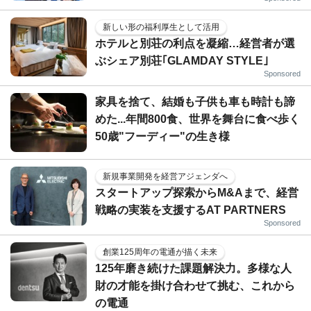
新しい形の福利厚生として活用
ホテルと別荘の利点を凝縮…経営者が選
ぶシェア別荘｢GLAMDAY STYLE｣
Sponsored
家具を捨て、結婚も子供も車も時計も諦
めた...年間800食、世界を舞台に食べ歩く
50歳"フーディー"の生き様
新規事業開発を経営アジェンダへ
スタートアップ探索からM&Aまで、経営
戦略の実装を支援するAT PARTNERS
Sponsored
創業125周年の電通が描く未来
125年磨き続けた課題解決力。多様な人
財の才能を掛け合わせて挑む、これから
の電通