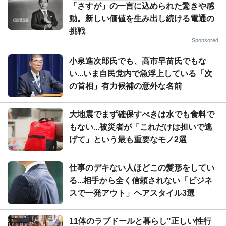
「さすが」の一言に込められた驚きや感
動。新しい価値を生み出し続ける電通の
挑戦
Sponsored
小泉進次郎氏でも、高市早苗氏でもな
い...いま自民党内で急浮上している「次
の首相」有力候補の意外な名前
大地震でまず確保すべきは水でも食料で
もない...被災者が「これだけは担いで逃
げて」という最も重要なモノ2選
仕事のデキない人ほどこの髪形をしてい
る...相手から全く信頼されない「ビジネ
スで一発アウト」ヘアスタイル3選
11体のラブドールと暮らし"正しい性行