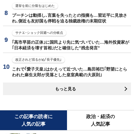
選挙を前に分裂をはじめた
プーチンは動揺し､言葉を失ったとの指摘も…習近平に見放さ
れ､側近も友好国も停戦を迫る独裁政権の末期症状
サナエ･ショック回避への分岐点
｢高市早苗の正体｣に国民より先に気づいていた…海外投資家が
｢日本経済を壊す首相｣だと確信した"残念発言"
改正されど揺るがぬ｢長子優先｣
これで｢愛子天皇｣はかえって近づいた…島田裕巳｢野望にとら
われた麻生太郎が見落とした皇室典範の大原則｣
もっと見る
この記事の読者に
政治・経済の
人気の記事
人気記事