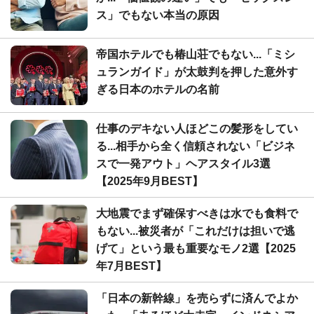
ス」でもない本当の原因
帝国ホテルでも椿山荘でもない...「ミシ
ュランガイド」が太鼓判を押した意外す
ぎる日本のホテルの名前
仕事のデキない人ほどこの髪形をしてい
る...相手から全く信頼されない「ビジネ
スで一発アウト」ヘアスタイル3選
【2025年9月BEST】
大地震でまず確保すべきは水でも食料で
もない...被災者が「これだけは担いで逃
げて」という最も重要なモノ2選【2025
年7月BEST】
「日本の新幹線」を売らずに済んでよか