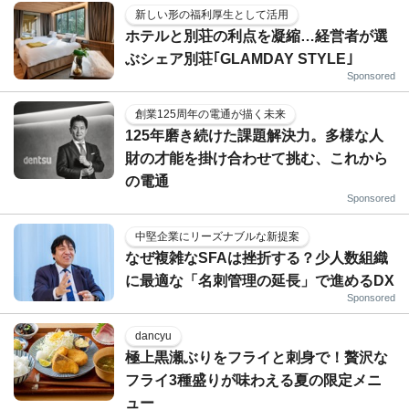
新しい形の福利厚生として活用
ホテルと別荘の利点を凝縮…経営者が選
ぶシェア別荘｢GLAMDAY STYLE｣
Sponsored
創業125周年の電通が描く未来
125年磨き続けた課題解決力。多様な人
財の才能を掛け合わせて挑む、これから
の電通
Sponsored
中堅企業にリーズナブルな新提案
なぜ複雑なSFAは挫折する？少人数組織
に最適な「名刺管理の延長」で進めるDX
Sponsored
dancyu
極上黒瀬ぶりをフライと刺身で！贅沢な
フライ3種盛りが味わえる夏の限定メニ
ュー