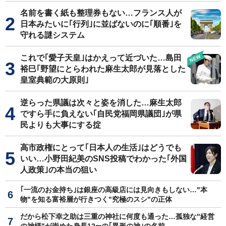
名前を書く紙も整理券もない…フランス人が
日本みたいに｢行列｣に並ばないのに｢順番｣を
守れる謎システム
これで｢愛子天皇｣はかえって近づいた…島田
裕巳｢野望にとらわれた麻生太郎が見落とした
皇室典範の大原則｣
逆らった県議は次々と姿を消した…麻生太郎
ですら手に負えない｢自民党福岡県議団｣が県
民よりも大事にする掟
高市政権にとって｢日本人の生活｣はどうでも
いい…小野田紀美のSNS投稿でわかった｢外国
人政策｣の本当の狙い
｢一流のお金持ち｣は銀座の高級店には見向きもしない…"本
物"を知る富裕層が行きつく"究極のスシ"の正体
だから松下幸之助は三重の神社に何度も通った…孤独な"経営
の神様"が崇めた身長12mの｢異形の神｣の名前