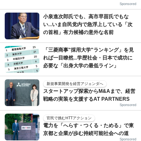
Sponsored
小泉進次郎氏でも、高市早苗氏でもな
い...いま自民党内で急浮上している「次
の首相」有力候補の意外な名前
「三菱商事"採用大学"ランキング」を見
れば一目瞭然...学歴社会・日本で成功に
必要な「出身大学の最低ライン」
新規事業開発を経営アジェンダへ
スタートアップ探索からM&Aまで、経営
戦略の実装を支援するAT PARTNERS
Sponsored
官民で挑むHTTアクション
電力を「へらす・つくる・ためる」で東
京都と企業が歩む持続可能社会への道
Sponsored