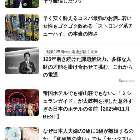
そう確信したワケ
早く安く酔えるコスパ最強のお酒...若い
女性もゴクゴク飲める「ストロング系チ
ューハイ」の本当の怖さ
創業125周年の電通が描く未来
125年磨き続けた課題解決力。多様な人
財の才能を掛け合わせて挑む、これから
の電通
Sponsored
帝国ホテルでも椿山荘でもない...「ミシ
ュランガイド」が太鼓判を押した意外す
ぎる日本のホテルの名前【2025年11月
BEST】
なぜ日本人夫婦の3組に1組が離婚するの
か...「価値観の違い」でも「セックスレ