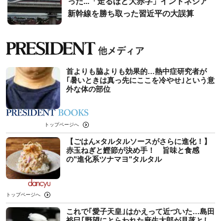
った...「走るほど大赤字」インドネシア
新幹線を勝ち取った習近平の大誤算
首よりも脇よりも効果的…熱中症研究者が
｢暑いときは真っ先にここを冷やせ｣という意
外な体の部位
トップページへ
【ごはん×タルタルソースがさらに進化！】
赤玉ねぎと鰹節が決め手！ 旨味と食感
の"進化系ツナマヨ"タルタル
トップページへ
これで｢愛子天皇｣はかえって近づいた…島田
裕巳｢野望にとらわれた麻生太郎が見落とし