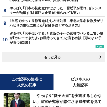
やっぱり｢日本の技術｣はすごかった…習近平が恐れ､ゼレンス
キーが熱望する｢超巨大企業｣の知られざる実力
｢自宅でゆっくり静養｣はむしろ逆効果…東北大学名誉教授がリ
ハビリの主役に据えた｢腎臓を強くする歩き方｣
夕食作り｢お手伝いする｣と直訴の子への返答でバレる…賢い親
が｢カレーできたよ｡お皿持ってきて｣と言わぬ訳【頭のよい子
が育つ家3選】
もっと見る
この記事の読者に
ビジネスの
人気の記事
人気記事
「やっぱり"愛子天皇"を実現するしかな
い」皇室研究家が悠仁さま成年式を見て