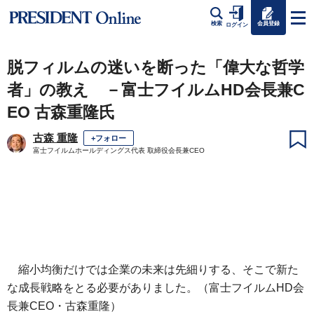
会員登録
検索
ログイン
脱フィルムの迷いを断った「偉大な哲学
者」の教え －富士フイルムHD会長兼C
EO 古森重隆氏
古森 重隆
+フォロー
富士フイルムホールディングス代表 取締役会長兼CEO
縮小均衡だけでは企業の未来は先細りする、そこで新た
な成長戦略をとる必要がありました。（富士フイルムHD会
長兼CEO・古森重隆）