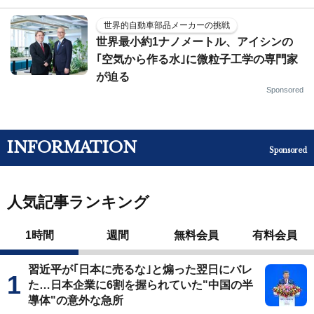
世界的自動車部品メーカーの挑戦
世界最小約1ナノメートル、アイシンの
｢空気から作る水｣に微粒子工学の専門家
が迫る
Sponsored
INFORMATION
Sponsored
人気記事ランキング
1時間
週間
無料会員
有料会員
習近平が｢日本に売るな｣と煽った翌日にバレ
た…日本企業に6割を握られていた"中国の半
導体"の意外な急所