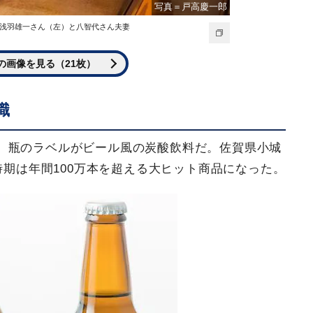
写真＝戸高慶一郎
浅羽雄一さん（左）と八智代さん夫妻
の画像を見る（21枚）
職
。瓶のラベルがビール風の炭酸飲料だ。佐賀県小城
時期は年間100万本を超える大ヒット商品になった。