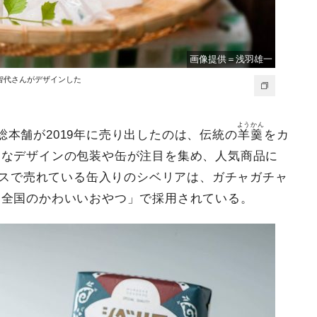
画像提供＝浅羽雄一
智代さんがデザインした
ようかん
本舗が2019年に売り出したのは、伝統の
羊羹
をカ
ロなデザインの包装や缶が注目を集め、人気商品に
ペースで売れている缶入りのシベリアは、ガチャガチャ
「全国のかわいいおやつ」で採用されている。