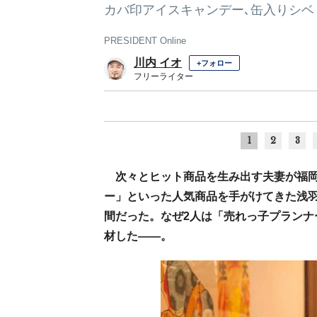
カバ印アイスキャンデー､缶入りシベ
PRESIDENT Online
川内 イオ
+フォロー
フリーライター
1
2
3
次々とヒット商品を生み出す夫妻が福
ー」といった人気商品を手がけてきた浅
間だった。なぜ2人は「売れっ子プランナ
材した――。