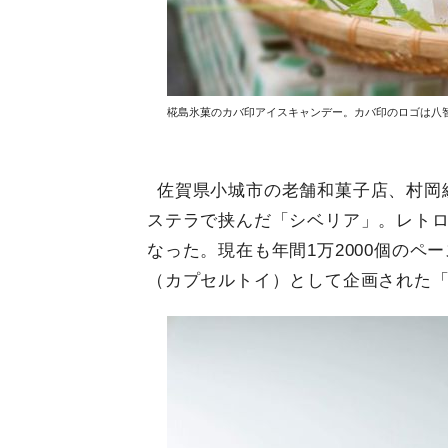
椛島氷菓のカバ印アイスキャンデー。カバ印のロゴは八
佐賀県小城市の老舗和菓子店、村岡総
ステラで挟んだ「シベリア」。レト
なった。現在も年間1万2000個の
（カプセルトイ）として企画された