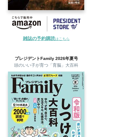
雑誌の予約購読
はこちら
プレジデントFamily 2026年夏号
頭のいい子が育つ「育脳」大百科