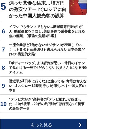
煽った悲惨な結末…｢8万円
の激安ツアー｣でロシアに向
かった中国人観光客の誤算
イワシでもサンマでもない...糖尿病専門医が｢が
ん･動脈硬化を予防し､美肌を保つ栄養素をとれる
魚の種類｣【最強の魚活術3選】
一流企業ほど｢働かないオジサン｣が増殖してい
く…トヨタも三菱UFJも逃れられない日本企業だ
けの"構造的欠陥"
｢ボディーバッグ｣より評判が悪い…休日のイオン
で見かける一発で｢だらしないお父さん｣になるNG
アイテム
習近平が｢日本に行くな｣と煽っても､寿司は奪えな
い…｢スシロー14時間待ち｣が映し出す中国人客の
本音
"テレビ大好き"高齢者の｢テレビ離れ｣が始まっ
た…10代後半～20代の約7割が"ほぼ見ない"衝撃
の最新データ
もっと見る