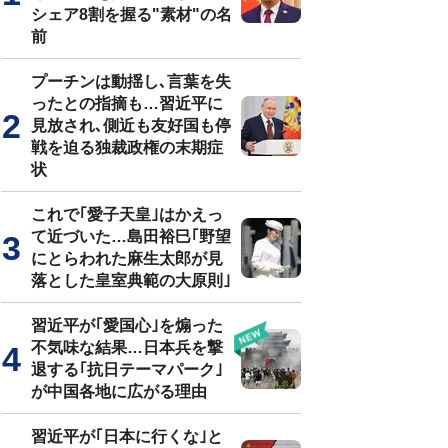
シェア8割を握る"素材"の名
前
プーチンは動揺し､言葉を失
ったとの指摘も…習近平に
見放され､側近も友好国も停
戦を迫る独裁政権の末期症
状
これで｢愛子天皇｣はかえっ
て近づいた…島田裕巳｢野望
にとらわれた麻生太郎が見
落とした皇室典範の大原則｣
習近平が｢愛国心｣を煽った
不気味な結果…日本兵を撃
退する｢抗日テーマパーク｣
が中国各地に広がる理由
習近平が｢日本に行くな｣と