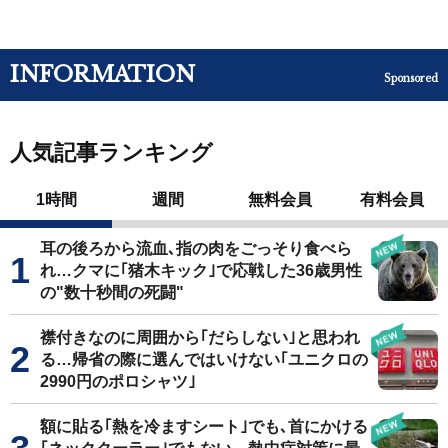
INFORMATION
Sponsored
人気記事ランキング
1時間
週間
無料会員
有料会員
耳の後ろから流血､指の肉をごっそり食べら
れ…クマに｢猪木キック｣で応戦した36歳男性
の"数十秒間の死闘"
襟付きなのに周囲から｢だらしない｣と思われ
る…帰省の際に選んではいけない｢ユニクロの
2990円のポロシャツ｣
額に貼る｢熱を冷ますシート｣でも､首にかける