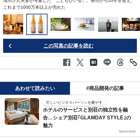
と
浅羽さん夫妻が考案した「こどもびいる」。発売から20年を迎え、
これまで1000万本以上が売れた
この写真の記事を読む
あわせて読みたい
#商品開発の記事
忙しいビジネスパーソンを癒やす
ホテルのサービスと別荘の独立性を融
合…シェア別荘｢GLAMDAY STYLE｣の
魅力
Sponsored