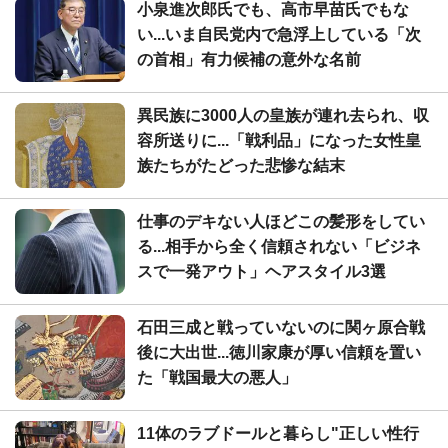
小泉進次郎氏でも、高市早苗氏でもな
い...いま自民党内で急浮上している「次
の首相」有力候補の意外な名前
異民族に3000人の皇族が連れ去られ、収
容所送りに...「戦利品」になった女性皇
族たちがたどった悲惨な結末
仕事のデキない人ほどこの髪形をしてい
る...相手から全く信頼されない「ビジネ
スで一発アウト」ヘアスタイル3選
石田三成と戦っていないのに関ヶ原合戦
後に大出世...徳川家康が厚い信頼を置い
た「戦国最大の悪人」
11体のラブドールと暮らし"正しい性行