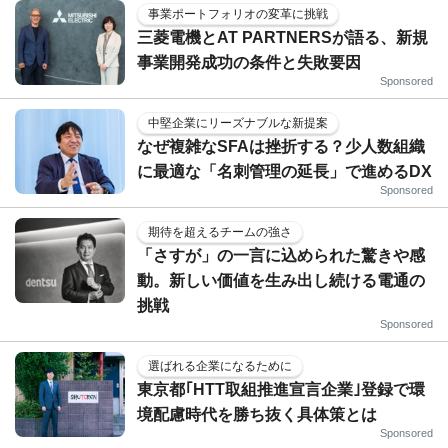
事業ポートフォリオの変革に挑戦
三菱電機とAT PARTNERSが語る、新規
事業開発成功の条件と失敗要因
Sponsored
中堅企業にリーズナブルな新提案
なぜ複雑なSFAは挫折する？少人数組織
に最適な「名刺管理の延長」で進めるDX
Sponsored
期待を超えるチームの強さ
「さすが」の一言に込められた驚きや感
動。新しい価値を生み出し続ける電通の
挑戦
Sponsored
選ばれる企業になるために
東京都｢HTT取組推進宣言企業｣登録で環
境配慮時代を勝ち抜く具体策とは
Sponsored