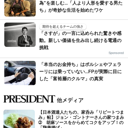
為"を楽しむ...「人より人形を愛する男た
ち」が奇妙な生活を始めたワケ
期待を超えるチームの強さ
「さすが」の一言に込められた驚きや感
動。新しい価値を生み出し続ける電通の
挑戦
Sponsored
「本当のお金持ち」はポルシェやフェラ
ーリには乗っていない...FPが実際に目に
した「富裕層のクルマ」の真実
【日本酒達人たちの、家呑み「リピートつま
み」帖】ジョン・ゴントナーさんの家つまみ
➁ 胡麻ソースをからめてコクをアップ！の
「鶏唐揚げ」