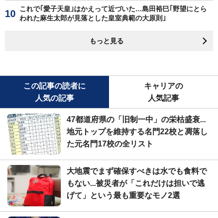
これで｢愛子天皇｣はかえって近づいた…島田裕巳｢野望にとら
われた麻生太郎が見落とした皇室典範の大原則｣
もっと見る
この記事の読者に
キャリアの
人気の記事
人気記事
47都道府県の「旧制一中」の栄枯盛衰...
地元トップを維持する名門22校と凋落し
た元名門17校の全リスト
大地震でまず確保すべきは水でも食料で
もない...被災者が「これだけは担いで逃
げて」という最も重要なモノ2選