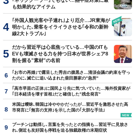
｢ネッククーラー｣でもない…熱中症対策に最
も効果的なアイテム
｢外国人観光客や子連れ｣より厄介…JR東海が
明かした､乗客をイライラさせる｢令和の新幹
線2大トラブル｣
だから習近平は心底焦っている…中国のITも
EVも壊滅させる力を持つ日本が世界シェア8
割を握る"素材"の名前
｢お市の再婚｣で露呈した秀吉の腹黒さ…清須会議の約束を守っ
たのに､滅亡に追い込まれた柴田勝家の"急所"
｢高市早苗の正体｣に国民より先に気づいていた…海外投資家が
｢日本経済を壊す首相｣だと確信した"残念発言"
米国は曖昧､韓国は冷ややかだったが…習近平を激怒させた高
市発言に｢無言の支持｣を示した国の｢大胆な手法｣
プーチンは動揺し､言葉を失ったとの指摘も…習近平に見放さ
れ､側近も友好国も停戦を迫る独裁政権の末期症状