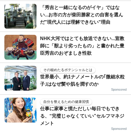
「秀吉と一緒になるのがイヤ」ではな
い...お市の方が柴田勝家との自害を選ん
だ"現代人には理解できない"理由
NHK大河ではとても放送できない...宣教
師に「獣より劣ったもの」と書かれた豊
臣秀吉のおぞましき性欲
その秘めたるポテンシャルとは
世界最小、約1ナノメートルの｢微細水粒
子｣はなぜ髪や肌を潤すのか
Sponsored
自分を整えるための健康習慣
仕事に家事と慌ただしい毎日でもでき
る、“完璧じゃなくていい”セルフマネジ
メント
Sponsored