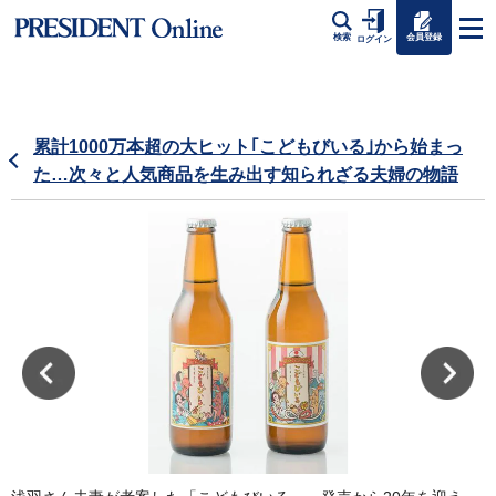
会員登録
検索
ログイン
累計1000万本超の大ヒット｢こどもびいる｣から始まっ
た…次々と人気商品を生み出す知られざる夫婦の物語