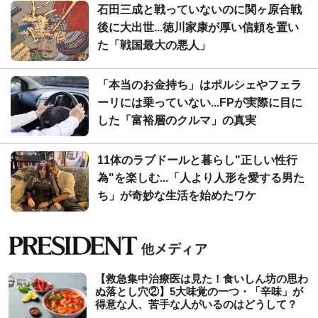
石田三成と戦っていないのに関ヶ原合戦
後に大出世...徳川家康が厚い信頼を置い
た「戦国最大の悪人」
「本当のお金持ち」はポルシェやフェラ
ーリには乗っていない...FPが実際に目に
した「富裕層のクルマ」の真実
11体のラブドールと暮らし"正しい性行
為"を楽しむ...「人より人形を愛する男た
ち」が奇妙な生活を始めたワケ
【救急集中治療医は見た！食いしん坊の思わ
ぬ落とし穴②】5大味覚の一つ・「辛味」が
得意な人、苦手な人がいるのはどうして？