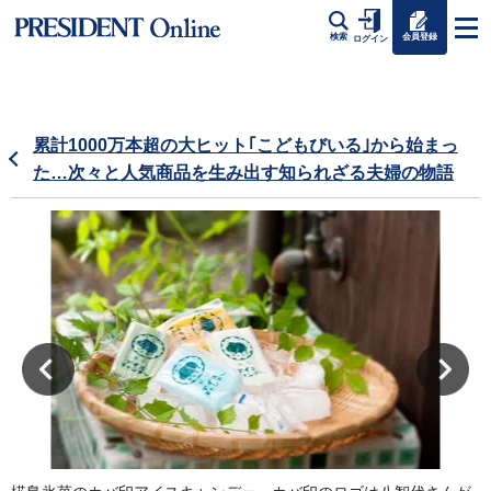
会員登録
検索
ログイン
累計1000万本超の大ヒット｢こどもびいる｣から始まっ
た…次々と人気商品を生み出す知られざる夫婦の物語