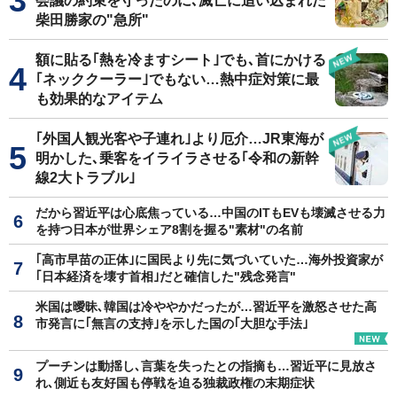
会議の約束を守ったのに､滅亡に追い込まれた
柴田勝家の"急所"
額に貼る｢熱を冷ますシート｣でも､首にかける
｢ネッククーラー｣でもない…熱中症対策に最
も効果的なアイテム
｢外国人観光客や子連れ｣より厄介…JR東海が
明かした､乗客をイライラさせる｢令和の新幹
線2大トラブル｣
だから習近平は心底焦っている…中国のITもEVも壊滅させる力
を持つ日本が世界シェア8割を握る"素材"の名前
｢高市早苗の正体｣に国民より先に気づいていた…海外投資家が
｢日本経済を壊す首相｣だと確信した"残念発言"
米国は曖昧､韓国は冷ややかだったが…習近平を激怒させた高
市発言に｢無言の支持｣を示した国の｢大胆な手法｣
プーチンは動揺し､言葉を失ったとの指摘も…習近平に見放さ
れ､側近も友好国も停戦を迫る独裁政権の末期症状