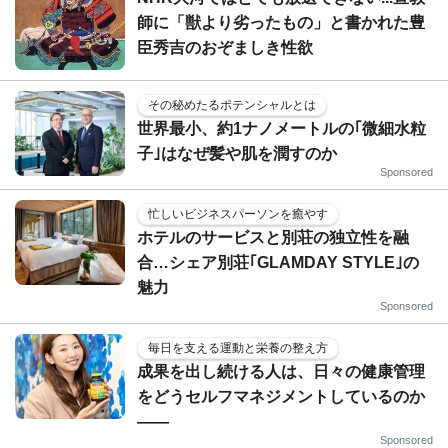
師に「獣より劣ったもの」と書かれた豊
臣秀吉のおぞましき性欲
その秘めたるポテンシャルとは
世界最小、約1ナノメートルの｢微細水粒
子｣はなぜ髪や肌を潤すのか
Sponsored
忙しいビジネスパーソンを癒やす
ホテルのサービスと別荘の独立性を融
合…シェア別荘｢GLAMDAY STYLE｣の
魅力
Sponsored
毎日を支える運動と栄養の整え方
成果を出し続ける人は、日々の健康管理
をどうセルフマネジメントしているのか
——
Sponsored