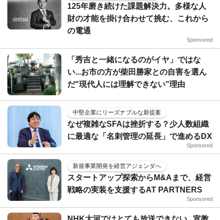
125年磨き続けた課題解決力。多様な人
財の才能を掛け合わせて挑む、これから
の電通
Sponsored
「秀吉と一緒になるのがイヤ」ではな
い...お市の方が柴田勝家との自害を選ん
だ"現代人には理解できない"理由
中堅企業にリーズナブルな新提案
なぜ複雑なSFAは挫折する？少人数組織
に最適な「名刺管理の延長」で進めるDX
Sponsored
新規事業開発を経営アジェンダへ
スタートアップ探索からM&Aまで、経営
戦略の実装を支援するAT PARTNERS
Sponsored
NHK大河ではとても放送できない...宣教