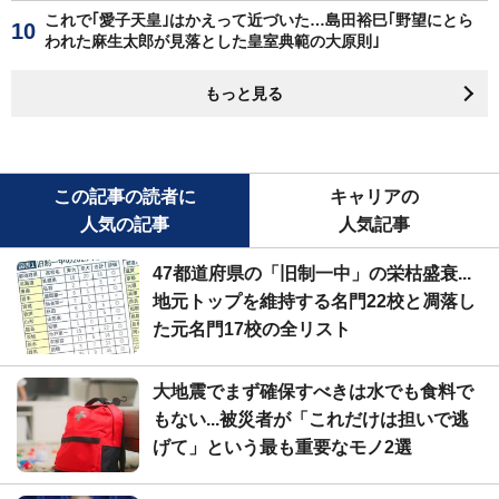
これで｢愛子天皇｣はかえって近づいた…島田裕巳｢野望にとら
われた麻生太郎が見落とした皇室典範の大原則｣
もっと見る
この記事の読者に
キャリアの
人気の記事
人気記事
47都道府県の「旧制一中」の栄枯盛衰...
地元トップを維持する名門22校と凋落し
た元名門17校の全リスト
大地震でまず確保すべきは水でも食料で
もない...被災者が「これだけは担いで逃
げて」という最も重要なモノ2選