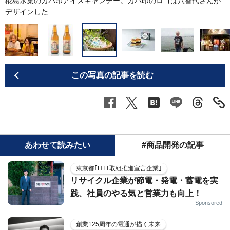
、
椛島氷菓のカバ印アイスキャンデー。カバ印のロゴは八智代さんが
デザインした
この写真の記事を読む
あわせて読みたい
#商品開発の記事
東京都｢HTT取組推進宣言企業｣
リサイクル企業が節電・発電・蓄電を実
践、社員のやる気と営業力も向上！
Sponsored
創業125周年の電通が描く未来