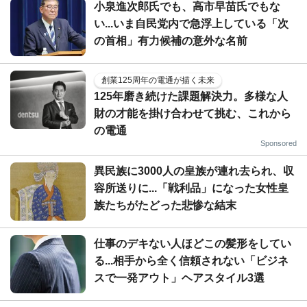
小泉進次郎氏でも、高市早苗氏でもな
い...いま自民党内で急浮上している「次
の首相」有力候補の意外な名前
創業125周年の電通が描く未来
125年磨き続けた課題解決力。多様な人
財の才能を掛け合わせて挑む、これから
の電通
Sponsored
異民族に3000人の皇族が連れ去られ、収
容所送りに...「戦利品」になった女性皇
族たちがたどった悲惨な結末
仕事のデキない人ほどこの髪形をしてい
る...相手から全く信頼されない「ビジネ
スで一発アウト」ヘアスタイル3選