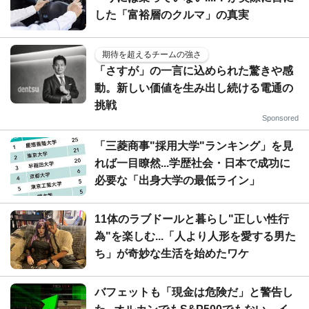
した「富裕層のクルマ」の真実
期待を超えるチームの強さ
「さすが」の一言に込められた驚きや感
動。新しい価値を生み出し続ける電通の
挑戦
Sponsored
「三菱商事"採用大学"ランキング」を見
れば一目瞭然...学歴社会・日本で成功に
必要な「出身大学の最低ライン」
11体のラブドールと暮らし"正しい性行
為"を楽しむ...「人より人形を愛する男た
ち」が奇妙な生活を始めたワケ
バフェットも「現金は危険だ」と警告し