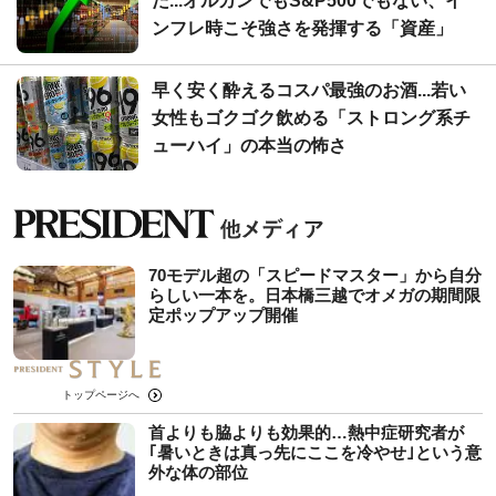
た...オルカンでもS&P500でもない、イ
ンフレ時こそ強さを発揮する「資産」
早く安く酔えるコスパ最強のお酒...若い
女性もゴクゴク飲める「ストロング系チ
ューハイ」の本当の怖さ
70モデル超の「スピードマスター」から自分
らしい一本を。日本橋三越でオメガの期間限
定ポップアップ開催
トップページへ
首よりも脇よりも効果的…熱中症研究者が
｢暑いときは真っ先にここを冷やせ｣という意
外な体の部位