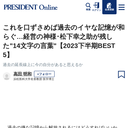
会員登録
検索
ログイン
これを口ずさめば過去のイヤな記憶が和
らぐ…経営の神様･松下幸之助が残し
た"14文字の言葉"【2023下半期BEST
5】
過去の延長線上に今の自分があると思えるか
高田 明和
+フォロー
浜松医科大学名誉教授 医学博士
過去の嫌な記憶から解放されるにはどうすればいいか。