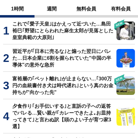
1時間
週間
無料会員
有料会員
これで｢愛子天皇｣はかえって近づいた…島田
裕巳｢野望にとらわれた麻生太郎が見落とした
皇室典範の大原則｣
習近平が｢日本に売るな｣と煽った翌日にバレ
た…日本企業に6割を握られていた"中国の半
導体"の意外な急所
富裕層の｢ペット離れ｣が止まらない…｢300万
円の血統書付き犬は時代遅れ｣という真のお金
持ちが"向かった先"
夕食作り｢お手伝いする｣と直訴の子への返答
でバレる…賢い親が｢カレーできたよ｡お皿持
ってきて｣と言わぬ訳【頭のよい子が育つ家3
選】