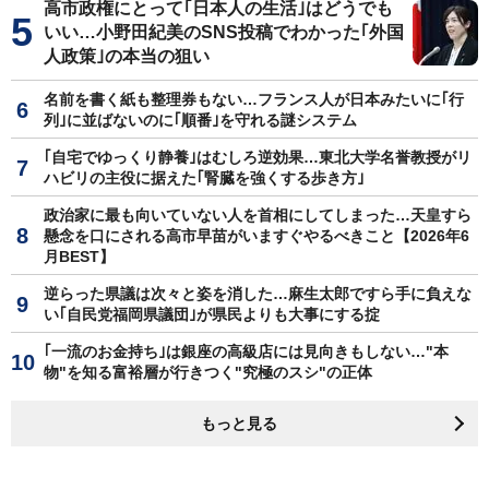
高市政権にとって｢日本人の生活｣はどうでも
いい…小野田紀美のSNS投稿でわかった｢外国
人政策｣の本当の狙い
名前を書く紙も整理券もない…フランス人が日本みたいに｢行
列｣に並ばないのに｢順番｣を守れる謎システム
｢自宅でゆっくり静養｣はむしろ逆効果…東北大学名誉教授がリ
ハビリの主役に据えた｢腎臓を強くする歩き方｣
政治家に最も向いていない人を首相にしてしまった…天皇すら
懸念を口にされる高市早苗がいますぐやるべきこと【2026年6
月BEST】
逆らった県議は次々と姿を消した…麻生太郎ですら手に負えな
い｢自民党福岡県議団｣が県民よりも大事にする掟
｢一流のお金持ち｣は銀座の高級店には見向きもしない…"本
物"を知る富裕層が行きつく"究極のスシ"の正体
もっと見る