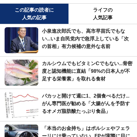
この記事の読者に
ライフの
人気の記事
人気記事
小泉進次郎氏でも、高市早苗氏でもな
い...いま自民党内で急浮上している「次
の首相」有力候補の意外な名前
カルシウムでもビタミンCでもない...骨密
度と認知機能に直結「98%の日本人が不
足する栄養素」を取れる食材
パカッと開けて週に1、2個食べるだけ...
がん専門医が勧める「大腸がんを予防す
るオメガ脂肪酸たっぷり食品」
「本当のお金持ち」はポルシェやフェラ
ーリには乗っていない...FPが実際に目に