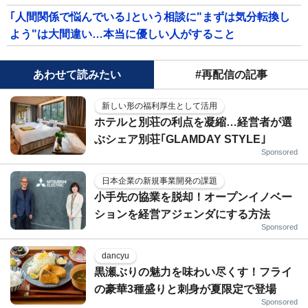
｢人間関係で悩んでいる｣という相談に"まずは気分転換し
よう"は大間違い…本当に優しい人がすること
あわせて読みたい
#再配信の記事
新しい形の福利厚生として活用
ホテルと別荘の利点を凝縮…経営者が選
ぶシェア別荘｢GLAMDAY STYLE｣
Sponsored
日本企業の新規事業開発の課題
小手先の協業を脱却！オープンイノベー
ションを経営アジェンダにする方法
Sponsored
dancyu
黒瀬ぶりの魅力を味わい尽くす！フライ
の豪華3種盛りと刺身が夏限定で登場
Sponsored