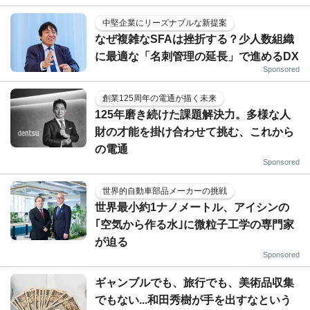
中堅企業にリーズナブルな新提案
なぜ複雑なSFAは挫折する？少人数組織
に最適な「名刺管理の延長」で進めるDX
Sponsored
創業125周年の電通が描く未来
125年磨き続けた課題解決力。多様な人
財の才能を掛け合わせて挑む、これから
の電通
Sponsored
世界的自動車部品メーカーの挑戦
世界最小約1ナノメートル、アイシンの
｢空気から作る水｣に微粒子工学の専門家
が迫る
Sponsored
ギャンブルでも、旅行でも、美術品収集
でもない...和田秀樹が手を出すなという