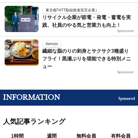
東京都｢HTT取組推進宣言企業｣
リサイクル企業が節電・発電・蓄電を実
践、社員のやる気と営業力も向上！
Sponsored
dancyu
繊細な脂のりの刺身とサクサク3種盛り
フライ！黒瀬ぶりを堪能できる特別メニ
ュー
Sponsored
INFORMATION
Sponsored
人気記事ランキング
1時間
週間
無料会員
有料会員