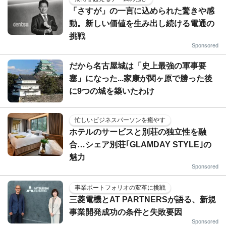
「さすが」の一言に込められた驚きや感
動。新しい価値を生み出し続ける電通の
挑戦
Sponsored
だから名古屋城は「史上最強の軍事要
塞」になった...家康が関ヶ原で勝った後
に9つの城を築いたわけ
忙しいビジネスパーソンを癒やす
ホテルのサービスと別荘の独立性を融
合…シェア別荘｢GLAMDAY STYLE｣の
魅力
Sponsored
事業ポートフォリオの変革に挑戦
三菱電機とAT PARTNERSが語る、新規
事業開発成功の条件と失敗要因
Sponsored