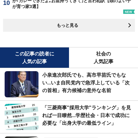
が｢カレーできたよ｡お皿持ってきて｣と言わぬ訳【頭のよい子
が育つ家3選】
もっと見る
この記事の読者に
社会の
人気の記事
人気記事
小泉進次郎氏でも、高市早苗氏でもな
い...いま自民党内で急浮上している「次
の首相」有力候補の意外な名前
「三菱商事"採用大学"ランキング」を見
れば一目瞭然...学歴社会・日本で成功に
必要な「出身大学の最低ライン」