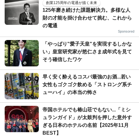
創業125周年の電通が描く未来
125年磨き続けた課題解決力。多様な人
財の才能を掛け合わせて挑む、これから
の電通
Sponsored
「やっぱり"愛子天皇"を実現するしかな
い」皇室研究家が悠仁さま成年式を見て
そう確信したワケ
早く安く酔えるコスパ最強のお酒...若い
女性もゴクゴク飲める「ストロング系チ
ューハイ」の本当の怖さ
帝国ホテルでも椿山荘でもない...「ミシ
ュランガイド」が太鼓判を押した意外す
ぎる日本のホテルの名前【2025年11月
BEST】