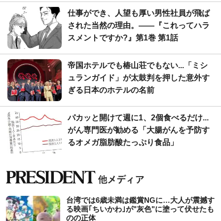
仕事ができ、人望も厚い男性社員が飛ば
された当然の理由。――『これってハラ
スメントですか?』第1巻 第1話
帝国ホテルでも椿山荘でもない...「ミシ
ュランガイド」が太鼓判を押した意外す
ぎる日本のホテルの名前
パカッと開けて週に1、2個食べるだけ...
がん専門医が勧める「大腸がんを予防す
るオメガ脂肪酸たっぷり食品」
台湾では6歳未満は鑑賞NGに…大人が震撼す
る映画｢ちいかわ｣が"灰色"に塗って伏せたも
のの正体