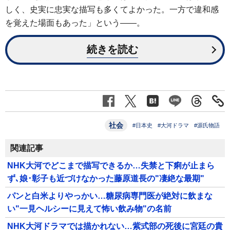
しく、史実に忠実な描写も多くてよかった。一方で違和感
を覚えた場面もあった」という――。
続きを読む
社会
#日本史
#大河ドラマ
#源氏物語
関連記事
NHK大河でどこまで描写できるか…失禁と下痢が止まら
ず､娘･彰子も近づけなかった藤原道長の"凄絶な最期"
パンと白米よりやっかい…糖尿病専門医が絶対に飲まな
い"一見ヘルシーに見えて怖い飲み物"の名前
NHK大河ドラマでは描かれない…紫式部の死後に宮廷の貴