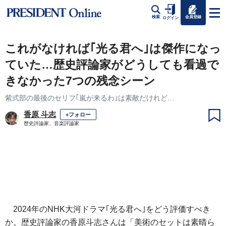
会員登録
検索
ログイン
これがなければ｢光る君へ｣は傑作になっ
ていた…歴史評論家がどうしても看過で
きなかった7つの残念シーン
紫式部の最後のセリフ｢嵐が来るわ｣は素敵だけれど…
香原 斗志
+フォロー
歴史評論家、音楽評論家
2024年のNHK大河ドラマ｢光る君へ｣をどう評価すべき
か。歴史評論家の香原斗志さんは「美術のセットは素晴ら