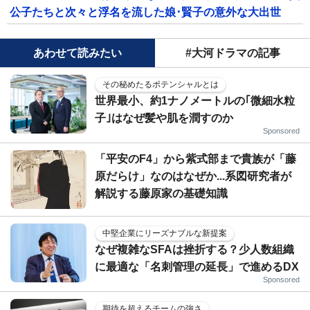
公子たちと次々と浮名を流した娘･賢子の意外な大出世
あわせて読みたい
#大河ドラマの記事
その秘めたるポテンシャルとは
世界最小、約1ナノメートルの｢微細水粒
子｣はなぜ髪や肌を潤すのか
Sponsored
「平安のF4」から紫式部まで貴族が「藤
原だらけ」なのはなぜか...系図研究者が
解説する藤原家の基礎知識
中堅企業にリーズナブルな新提案
なぜ複雑なSFAは挫折する？少人数組織
に最適な「名刺管理の延長」で進めるDX
Sponsored
期待を超えるチームの強さ