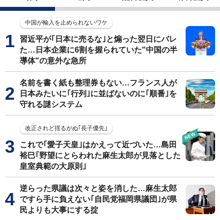
中国が輸入を止められないワケ
習近平が｢日本に売るな｣と煽った翌日にバレ
た…日本企業に6割を握られていた"中国の半
導体"の意外な急所
名前を書く紙も整理券もない…フランス人が
日本みたいに｢行列｣に並ばないのに｢順番｣を
守れる謎システム
改正されど揺るがぬ｢長子優先｣
これで｢愛子天皇｣はかえって近づいた…島田
裕巳｢野望にとらわれた麻生太郎が見落とした
皇室典範の大原則｣
逆らった県議は次々と姿を消した…麻生太郎
ですら手に負えない｢自民党福岡県議団｣が県
民よりも大事にする掟