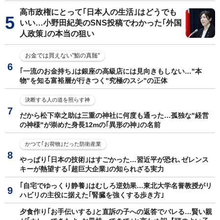
高市政権にとって｢日本人の生活｣はどうでも
いい…小野田紀美のSNS投稿でわかった｢外国
人政策｣の本当の狙い
お金では買えない"鮨の真髄"
｢一流のお金持ち｣は銀座の高級店には見向きもしない…"本
物"を知る富裕層が行きつく"究極のスシ"の正体
決断する人の道を照らす神
だから松下幸之助は三重の神社に何度も通った…孤独な"経営
の神様"が崇めた身長12mの｢異形の神｣の名前
かつて｢お荷物｣だった防衛産業
やっぱり｢日本の技術｣はすごかった…習近平が恐れ､ゼレンス
キーが熱望する｢超巨大企業｣の知られざる実力
｢自宅でゆっくり静養｣はむしろ逆効果…東北大学名誉教授がリ
ハビリの主役に据えた｢腎臓を強くする歩き方｣
夕食作り｢お手伝いする｣と直訴の子への返答でバレる…賢い親