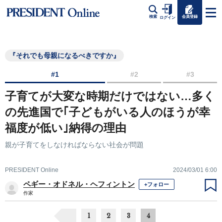
会員登録
検索
ログイン
『それでも母親になるべきですか』
#1
#2
#3
子育てが大変な時期だけではない…多く
の先進国で｢子どもがいる人のほうが幸
福度が低い｣納得の理由
親が子育てをしなければならない社会が問題
PRESIDENT Online
2024/03/01 6:00
ペギー・オドネル・ヘフィントン
+フォロー
作家
1
2
3
4