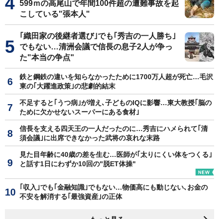
599ｍの高尾山で年間100件超の遭難事故を起
こしている"張本人"
｢織田家の後継者選び｣でも｢秀吉の一人勝ち｣
でもない…清洲会議で信長の息子2人が争っ
た"本当の争点"
鉄と鋼鉄の違いを知らなかったために1700万人超が死亡…毛沢
東の｢大躍進政策｣の悲劇的結末
不足すると｢うつ病｣が増え､子どものIQに影響…東大教授｢脳の
ために欠かせないスーパーにある食材｣
信長を支える四天王の一人だったのに…秀吉にハメられて｢清
須会議｣に出席できなかった武将の哀れな末路
見た目年齢に40歳の差を生む…医師が｢太りにくい体をつくる｣
と話す1日にわずか10回の"脱ET体操"
｢収入｣でも｢金融知識｣でもない…物価高にも動じない､お金の
不安を解消する｢最強資産｣の正体