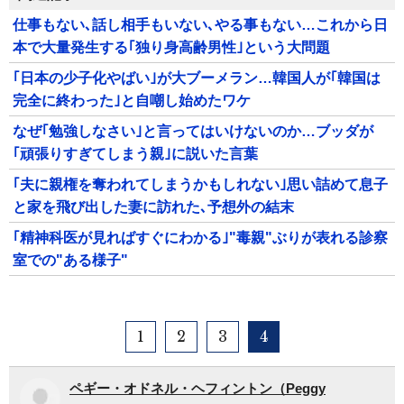
仕事もない､話し相手もいない､やる事もない…これから日
本で大量発生する｢独り身高齢男性｣という大問題
｢日本の少子化やばい｣が大ブーメラン…韓国人が｢韓国は
完全に終わった｣と自嘲し始めたワケ
なぜ｢勉強しなさい｣と言ってはいけないのか…ブッダが
｢頑張りすぎてしまう親｣に説いた言葉
｢夫に親権を奪われてしまうかもしれない｣思い詰めて息子
と家を飛び出した妻に訪れた､予想外の結末
｢精神科医が見ればすぐにわかる｣"毒親"ぶりが表れる診察
室での"ある様子"
1
2
3
4
ペギー・オドネル・ヘフィントン（Peggy