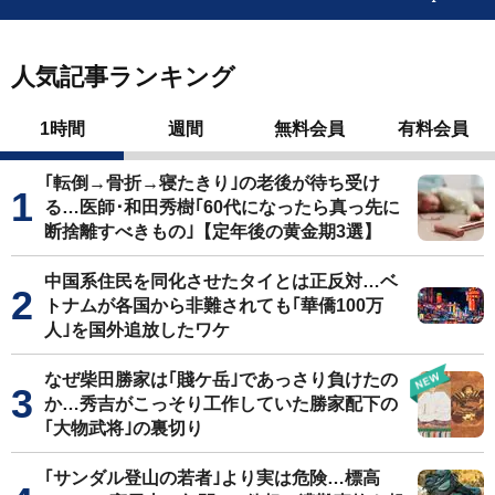
人気記事ランキング
1時間
週間
無料会員
有料会員
｢転倒→骨折→寝たきり｣の老後が待ち受け
る…医師･和田秀樹｢60代になったら真っ先に
断捨離すべきもの｣【定年後の黄金期3選】
中国系住民を同化させたタイとは正反対…ベ
トナムが各国から非難されても｢華僑100万
人｣を国外追放したワケ
なぜ柴田勝家は｢賤ケ岳｣であっさり負けたの
か…秀吉がこっそり工作していた勝家配下の
｢大物武将｣の裏切り
｢サンダル登山の若者｣より実は危険…標高