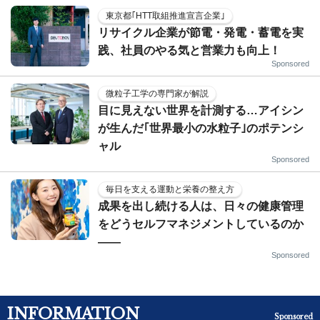
東京都｢HTT取組推進宣言企業｣
リサイクル企業が節電・発電・蓄電を実
践、社員のやる気と営業力も向上！
Sponsored
微粒子工学の専門家が解説
目に見えない世界を計測する…アイシン
が生んだ｢世界最小の水粒子｣のポテンシ
ャル
Sponsored
毎日を支える運動と栄養の整え方
成果を出し続ける人は、日々の健康管理
をどうセルフマネジメントしているのか
——
Sponsored
INFORMATION
Sponsored