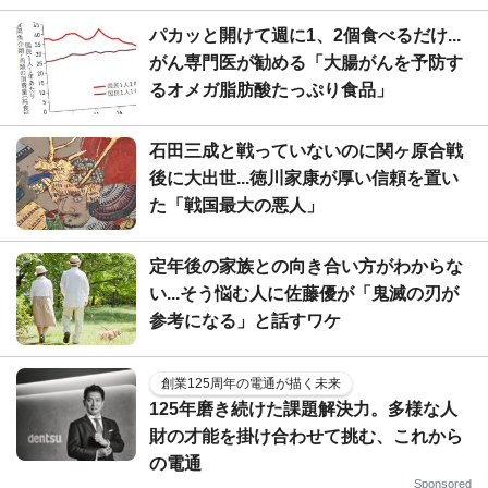
パカッと開けて週に1、2個食べるだけ...
がん専門医が勧める「大腸がんを予防す
るオメガ脂肪酸たっぷり食品」
石田三成と戦っていないのに関ヶ原合戦
後に大出世...徳川家康が厚い信頼を置い
た「戦国最大の悪人」
定年後の家族との向き合い方がわからな
い...そう悩む人に佐藤優が「鬼滅の刃が
参考になる」と話すワケ
創業125周年の電通が描く未来
125年磨き続けた課題解決力。多様な人
財の才能を掛け合わせて挑む、これから
の電通
Sponsored