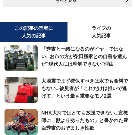
もっと見る
この記事の読者に
ライフの
人気の記事
人気記事
「秀吉と一緒になるのがイヤ」ではな
い...お市の方が柴田勝家との自害を選ん
だ"現代人には理解できない"理由
大地震でまず確保すべきは水でも食料で
もない...被災者が「これだけは担いで逃
げて」という最も重要なモノ2選
NHK大河ではとても放送できない...宣教
師に「獣より劣ったもの」と書かれた豊
臣秀吉のおぞましき性欲