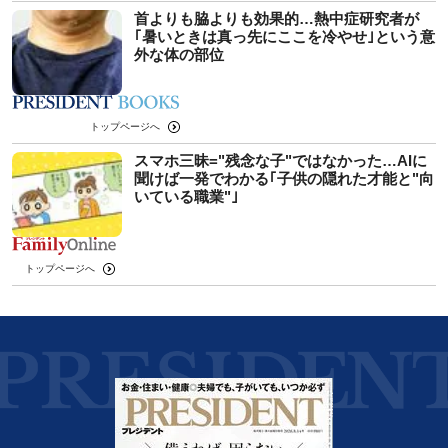
首よりも脇よりも効果的…熱中症研究者が
｢暑いときは真っ先にここを冷やせ｣という意
外な体の部位
トップページへ
スマホ三昧="残念な子"ではなかった…AIに
聞けば一発でわかる｢子供の隠れた才能と"向
いている職業"｣
トップページへ