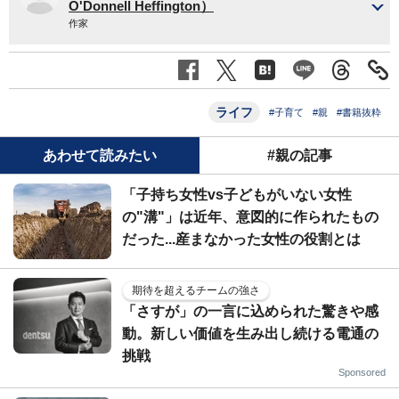
O'Donnell Heffington）
作家
ライフ
#子育て
#親
#書籍抜粋
あわせて読みたい
#親の記事
「子持ち女性vs子どもがいない女性
の"溝"」は近年、意図的に作られたもの
だった...産まなかった女性の役割とは
期待を超えるチームの強さ
「さすが」の一言に込められた驚きや感
動。新しい価値を生み出し続ける電通の
挑戦
Sponsored