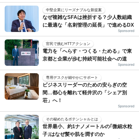
中堅企業にリーズナブルな新提案
なぜ複雑なSFAは挫折する？少人数組織
に最適な「名刺管理の延長」で進めるDX
Sponsored
官民で挑むHTTアクション
電力を「へらす・つくる・ためる」で東
京都と企業が歩む持続可能社会への道
Sponsored
専用デスクが細やかにサポート
ビジネスリーダーのための安らぎの空
間…都心を離れて軽井沢の「シェア別
荘」へ！
Sponsored
その秘めたるポテンシャルとは
世界最小、約1ナノメートルの｢微細水粒
子｣はなぜ髪や肌を潤すのか