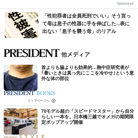
Sponsored
「性犯罪者は全員死刑でいい」そう言っ
て母は息子の性器に手を伸ばした...表に
出ない「息子を襲う母」のリアル
首よりも脇よりも効果的…熱中症研究者が
｢暑いときは真っ先にここを冷やせ｣という意
外な体の部位
トップページへ
70モデル超の「スピードマスター」から自分
らしい一本を。日本橋三越でオメガの期間限
定ポップアップ開催