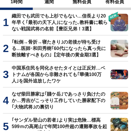
1時間
週間
無料会員
有料会員
織田でも武田でも上杉でもない…信長より20
年早く｢最初の天下人｣になった､教科書に載ら
ない戦国武将の名前【豊臣兄弟！3選】
｢転倒→骨折→寝たきり｣の老後が待ち受け
る…医師･和田秀樹｢60代になったら真っ先に
断捨離すべきもの｣【定年後の黄金期3選】
中国系住民を同化させたタイとは正反対…ベ
トナムが各国から非難されても｢華僑100万
人｣を国外追放したワケ
なぜ柴田勝家は｢賤ケ岳｣であっさり負けたの
か…秀吉がこっそり工作していた勝家配下の
｢大物武将｣の裏切り
｢サンダル登山の若者｣より実は危険…標高
599ｍの高尾山で年間100件超の遭難事故を起