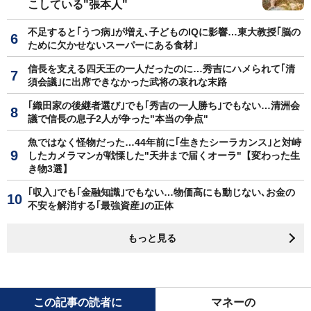
こしている"張本人"
不足すると｢うつ病｣が増え､子どものIQに影響…東大教授｢脳の
ために欠かせないスーパーにある食材｣
信長を支える四天王の一人だったのに…秀吉にハメられて｢清
須会議｣に出席できなかった武将の哀れな末路
｢織田家の後継者選び｣でも｢秀吉の一人勝ち｣でもない…清洲会
議で信長の息子2人が争った"本当の争点"
魚ではなく怪物だった…44年前に｢生きたシーラカンス｣と対峙
したカメラマンが戦慄した"天井まで届くオーラ"【変わった生
き物3選】
｢収入｣でも｢金融知識｣でもない…物価高にも動じない､お金の
不安を解消する｢最強資産｣の正体
もっと見る
この記事の読者に
マネーの