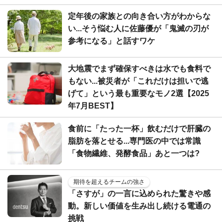
定年後の家族との向き合い方がわからな
い...そう悩む人に佐藤優が「鬼滅の刃が
参考になる」と話すワケ
大地震でまず確保すべきは水でも食料で
もない...被災者が「これだけは担いで逃
げて」という最も重要なモノ2選【2025
年7月BEST】
食前に「たった一杯」飲むだけで肝臓の
脂肪を落とせる...専門医の中では常識
「食物繊維、発酵食品」あと一つは?
期待を超えるチームの強さ
「さすが」の一言に込められた驚きや感
動。新しい価値を生み出し続ける電通の
挑戦