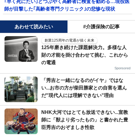
｢早く死にたい｣とつぶやく高齢者に検査を勧める…現役医
師が目撃した｢高齢者専門クリニック｣の悲惨な現状
あわせて読みたい
#介護保険の記事
創業125周年の電通が描く未来
125年磨き続けた課題解決力。多様な人
財の才能を掛け合わせて挑む、これから
の電通
Sponsored
「秀吉と一緒になるのがイヤ」ではな
い...お市の方が柴田勝家との自害を選ん
だ"現代人には理解できない"理由
NHK大河ではとても放送できない...宣教
師に「獣より劣ったもの」と書かれた豊
臣秀吉のおぞましき性欲