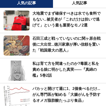
人気の記事
人気記事
大地震でまず確保すべきは水でも食料で
もない...被災者が「これだけは担いで逃
げて」という最も重要なモノ2選
石田三成と戦っていないのに関ヶ原合戦
後に大出世...徳川家康が厚い信頼を置い
た「戦国最大の悪人」
私は育て方を間違ったのか?毒親と私を
責める娘に明かした真実――『真綿の
檻』5巻2話
パカッと開けて週に1、2個食べるだけ...
がん専門医が勧める「大腸がんを予防す
るオメガ脂肪酸たっぷり食品」