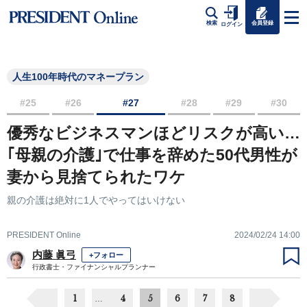
会員登録
検索
ログイン
人生100年時代のマネープラン
#25
#26
#27
#28
#29
#30
優秀なビジネスマンほどリスクが高い…
｢母親の介護｣で仕事を辞めた50代男性が
妻から見捨てられたワケ
親の介護は絶対に1人でやってはいけない
PRESIDENT Online
2024/02/24 14:00
内藤 眞弓
+フォロー
行政書士・ファイナンシャルプランナー
1
4
5
6
7
8
…