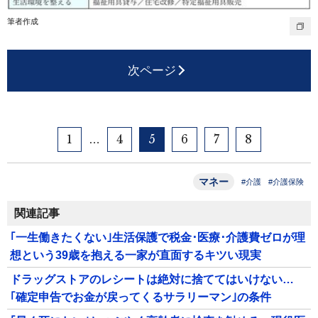
筆者作成
次ページ
1
4
5
6
7
8
…
マネー
#介護
#介護保険
関連記事
｢一生働きたくない｣生活保護で税金･医療･介護費ゼロが理
想という39歳を抱える一家が直面するキツい現実
ドラッグストアのレシートは絶対に捨ててはいけない…
｢確定申告でお金が戻ってくるサラリーマン｣の条件