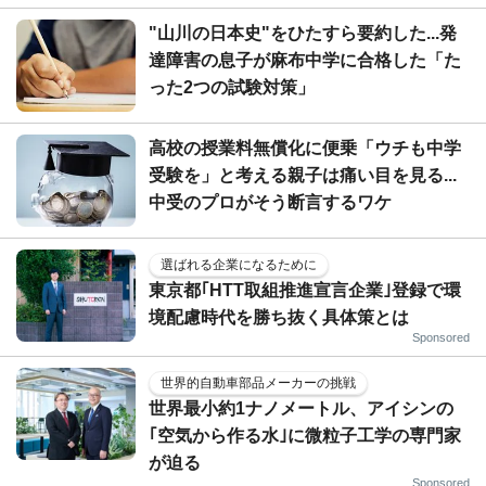
"山川の日本史"をひたすら要約した...発
達障害の息子が麻布中学に合格した「た
った2つの試験対策」
高校の授業料無償化に便乗「ウチも中学
受験を」と考える親子は痛い目を見る...
中受のプロがそう断言するワケ
選ばれる企業になるために
東京都｢HTT取組推進宣言企業｣登録で環
境配慮時代を勝ち抜く具体策とは
Sponsored
世界的自動車部品メーカーの挑戦
世界最小約1ナノメートル、アイシンの
｢空気から作る水｣に微粒子工学の専門家
が迫る
Sponsored