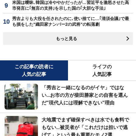
米国は曖昧､韓国は冷ややかだったが…習近平を激怒させた高
市発言に｢無言の支持｣を示した国の｢大胆な手法｣
秀吉よりも大役を任されたのに､使い捨てに…｢清須会議｣で最
も損をした"織田家ナンバー2の武将"の転落劇
もっと見る
この記事の読者に
ライフの
人気の記事
人気記事
「秀吉と一緒になるのがイヤ」ではな
い...お市の方が柴田勝家との自害を選ん
だ"現代人には理解できない"理由
大地震でまず確保すべきは水でも食料で
もない...被災者が「これだけは担いで逃
げて」という最も重要なモノ2選