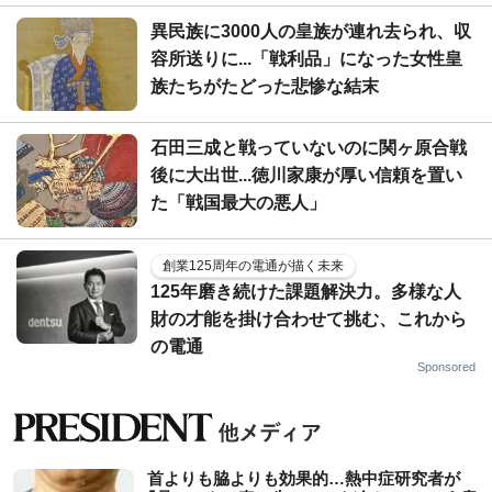
異民族に3000人の皇族が連れ去られ、収
容所送りに...「戦利品」になった女性皇
族たちがたどった悲惨な結末
石田三成と戦っていないのに関ヶ原合戦
後に大出世...徳川家康が厚い信頼を置い
た「戦国最大の悪人」
創業125周年の電通が描く未来
125年磨き続けた課題解決力。多様な人
財の才能を掛け合わせて挑む、これから
の電通
Sponsored
首よりも脇よりも効果的…熱中症研究者が