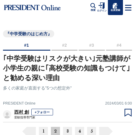
会員登録
検索
ログイン
『中学受験のはじめ方』
#1
#2
#3
#4
｢中学受験はリスクが大きい｣元塾講師が
小学生の親に｢高校受験の知識もつけて｣
と勧める深い理由
多くの家庭が直面する"5つの想定外"
PRESIDENT Online
2024/03/01 6:00
西村 創
+フォロー
受験指導専門家
1
2
3
4
5