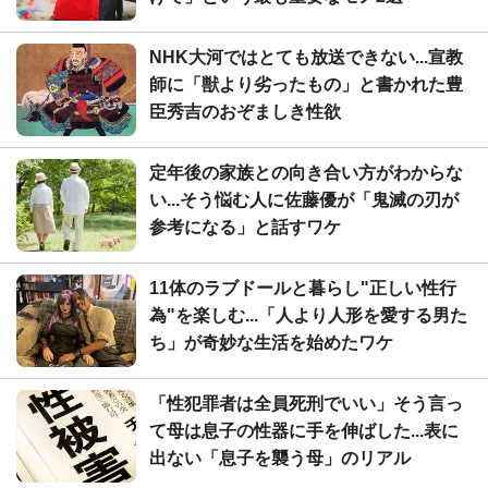
NHK大河ではとても放送できない...宣教
師に「獣より劣ったもの」と書かれた豊
臣秀吉のおぞましき性欲
定年後の家族との向き合い方がわからな
い...そう悩む人に佐藤優が「鬼滅の刃が
参考になる」と話すワケ
11体のラブドールと暮らし"正しい性行
為"を楽しむ...「人より人形を愛する男た
ち」が奇妙な生活を始めたワケ
「性犯罪者は全員死刑でいい」そう言っ
て母は息子の性器に手を伸ばした...表に
出ない「息子を襲う母」のリアル