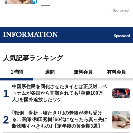
——
Sponsored
INFORMATION
Sponsored
人気記事ランキング
1時間
週間
無料会員
有料会員
中国系住民を同化させたタイとは正反対…ベ
トナムが各国から非難されても｢華僑100万
人｣を国外追放したワケ
｢転倒→骨折→寝たきり｣の老後が待ち受け
る…医師･和田秀樹｢60代になったら真っ先に
断捨離すべきもの｣【定年後の黄金期3選】