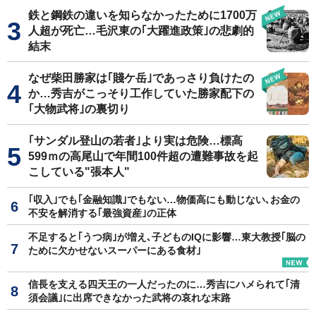
鉄と鋼鉄の違いを知らなかったために1700万
人超が死亡…毛沢東の｢大躍進政策｣の悲劇的
結末
なぜ柴田勝家は｢賤ケ岳｣であっさり負けたの
か…秀吉がこっそり工作していた勝家配下の
｢大物武将｣の裏切り
｢サンダル登山の若者｣より実は危険…標高
599ｍの高尾山で年間100件超の遭難事故を起
こしている"張本人"
｢収入｣でも｢金融知識｣でもない…物価高にも動じない､お金の
不安を解消する｢最強資産｣の正体
不足すると｢うつ病｣が増え､子どものIQに影響…東大教授｢脳の
ために欠かせないスーパーにある食材｣
信長を支える四天王の一人だったのに…秀吉にハメられて｢清
須会議｣に出席できなかった武将の哀れな末路