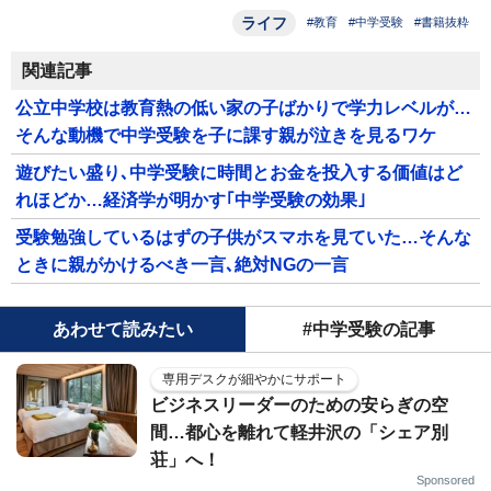
ライフ
#教育
#中学受験
#書籍抜粋
関連記事
公立中学校は教育熱の低い家の子ばかりで学力レベルが…
そんな動機で中学受験を子に課す親が泣きを見るワケ
遊びたい盛り､中学受験に時間とお金を投入する価値はど
れほどか…経済学が明かす｢中学受験の効果｣
受験勉強しているはずの子供がスマホを見ていた…そんな
ときに親がかけるべき一言､絶対NGの一言
あわせて読みたい
#中学受験の記事
専用デスクが細やかにサポート
ビジネスリーダーのための安らぎの空
間…都心を離れて軽井沢の「シェア別
荘」へ！
Sponsored