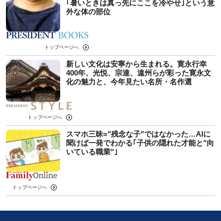
｢暑いときは真っ先にここを冷やせ｣という意
外な体の部位
トップページへ
新しい文化は安寧から生まれる。寛永行幸
400年、光悦、宗達、遠州らが彩った寛永文
化の魅力と、今年見たい名所・名作選
トップページへ
スマホ三昧="残念な子"ではなかった…AIに
聞けば一発でわかる｢子供の隠れた才能と"向
いている職業"｣
トップページへ