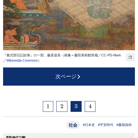
『紫式部日記絵巻』の一部、藤原道長（画像＝藤田美術館所蔵／CC-PD-Mark
／
Wikimedia Commons
）
次ページ
1
2
3
4
社会
#日本史
#平安時代
#書籍抜粋