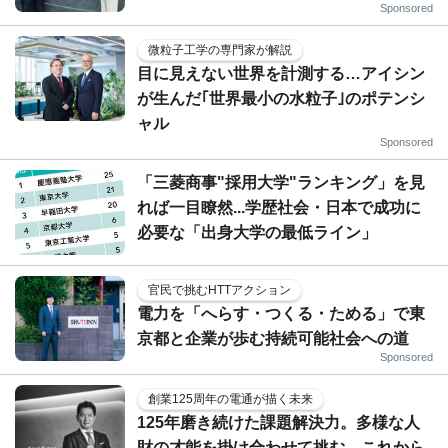
Sponsored
微粒子工学の専門家が解説
目に見えない世界を計測する…アイシン
が生んだ｢世界最小の水粒子｣のポテンシ
ャル
Sponsored
「三菱商事"採用大学"ランキング」を見
れば一目瞭然...学歴社会・日本で成功に
必要な「出身大学の最低ライン」
官民で挑むHTTアクション
電力を「へらす・つくる・ためる」で東
京都と企業が歩む持続可能社会への道
Sponsored
創業125周年の電通が描く未来
125年磨き続けた課題解決力。多様な人
財の才能を掛け合わせて挑む、これから