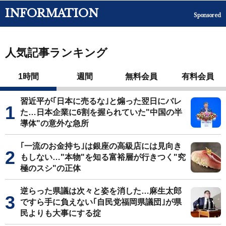
INFORMATION
Sponsored
人気記事ランキング
1時間
週間
無料会員
有料会員
習近平が｢日本に売るな｣と煽った翌日にバレ
た…日本企業に6割を握られていた"中国の半
導体"の意外な急所
｢一流のお金持ち｣は銀座の高級店には見向き
もしない…"本物"を知る富裕層が行きつく"究
極のスシ"の正体
逆らった県議は次々と姿を消した…麻生太郎
ですら手に負えない｢自民党福岡県議団｣が県
民よりも大事にする掟