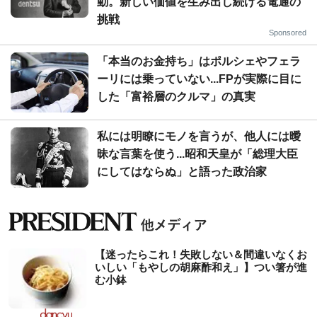
動。新しい価値を生み出し続ける電通の
挑戦
Sponsored
「本当のお金持ち」はポルシェやフェラ
ーリには乗っていない...FPが実際に目に
した「富裕層のクルマ」の真実
私には明瞭にモノを言うが、他人には曖
昧な言葉を使う...昭和天皇が「総理大臣
にしてはならぬ」と語った政治家
【迷ったらこれ！失敗しない＆間違いなくお
いしい「もやしの胡麻酢和え」】つい箸が進
む小鉢