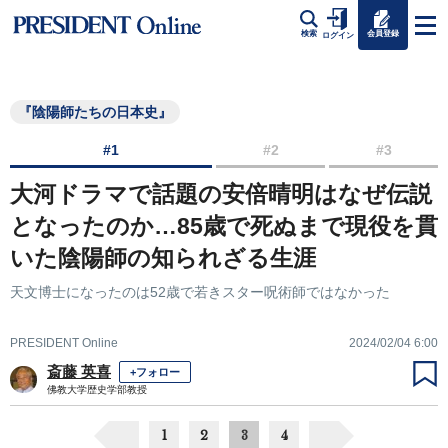
会員登録
検索
ログイン
『陰陽師たちの日本史』
#1
#2
#3
大河ドラマで話題の安倍晴明はなぜ伝説
となったのか…85歳で死ぬまで現役を貫
いた陰陽師の知られざる生涯
天文博士になったのは52歳で若きスター呪術師ではなかった
PRESIDENT Online
2024/02/04 6:00
斎藤 英喜
+フォロー
佛教大学歴史学部教授
1
2
3
4