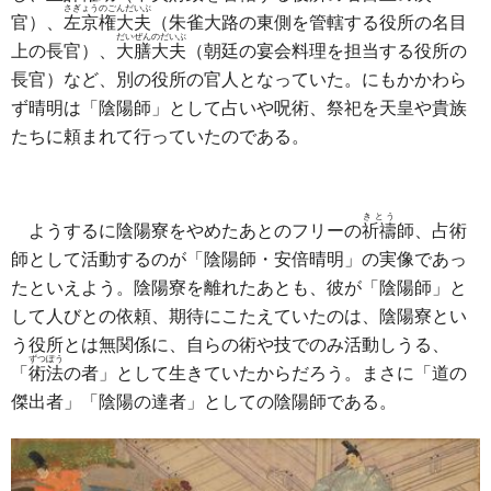
さぎょうのごんだいぶ
官）、
左京権大夫
（朱雀大路の東側を管轄する役所の名目
だいぜんのだいぶ
上の長官）、
大膳大夫
（朝廷の宴会料理を担当する役所の
長官）など、別の役所の官人となっていた。にもかかわら
ず晴明は「陰陽師」として占いや呪術、祭祀を天皇や貴族
たちに頼まれて行っていたのである。
きとう
ようするに陰陽寮をやめたあとのフリーの
祈禱
師、占術
師として活動するのが「陰陽師・安倍晴明」の実像であっ
たといえよう。陰陽寮を離れたあとも、彼が「陰陽師」と
して人びとの依頼、期待にこたえていたのは、陰陽寮とい
う役所とは無関係に、自らの術や技でのみ活動しうる、
ずつぽう
「
術法
の者」として生きていたからだろう。まさに「道の
傑出者」「陰陽の達者」としての陰陽師である。