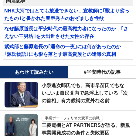
関連記事
NHK大河ではとても放送できない…宣教師に｢獣より劣っ
たもの｣と書かれた豊臣秀吉のおぞましき性欲
なぜ藤原道長は平安時代の最高権力者になったのか…｢さ
えない三男坊｣を大出世させた女性の存在
紫式部と藤原道長の｢運命の一夜｣には何があったのか…
｢源氏物語｣にも影を落とす最高貴族との逢瀬の真相
あわせて読みたい
#平安時代の記事
小泉進次郎氏でも、高市早苗氏でもな
い...いま自民党内で急浮上している「次
の首相」有力候補の意外な名前
事業ポートフォリオの変革に挑戦
三菱電機とAT PARTNERSが語る、新規
事業開発成功の条件と失敗要因