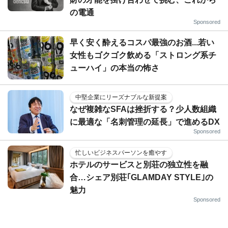
の電通
Sponsored
早く安く酔えるコスパ最強のお酒...若い
女性もゴクゴク飲める「ストロング系チ
ューハイ」の本当の怖さ
中堅企業にリーズナブルな新提案
なぜ複雑なSFAは挫折する？少人数組織
に最適な「名刺管理の延長」で進めるDX
Sponsored
忙しいビジネスパーソンを癒やす
ホテルのサービスと別荘の独立性を融
合…シェア別荘｢GLAMDAY STYLE｣の
魅力
Sponsored