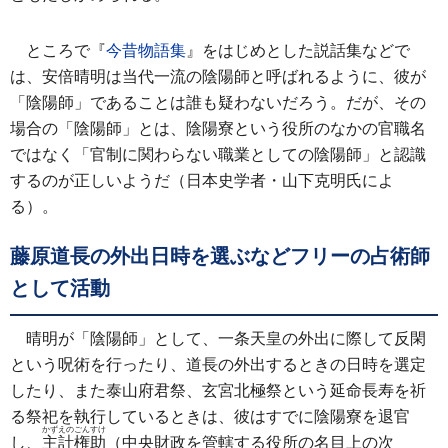
ところで『
今昔物語集
』をはじめとした説話集などで
は、安倍晴明は当代一流の陰陽師と呼ばれるように、彼が
「陰陽師」であることは誰も疑わないだろう。だが、その
場合の「陰陽師」とは、陰陽寮という役所のなかの官職名
ではなく「官制に関わらない職業としての陰陽師」と認識
するのが正しいようだ（日本史学者・山下克明氏によ
る）。
藤原道長の外出日時を選ぶなどフリーの占術師
として活動
晴明が「陰陽師」として、一条天皇の外出に際して反閑
という呪術を行ったり、道長の外出するときの日時を選定
したり、また泰山府君祭、玄宮北極祭という延命長寿を祈
る祭祀を執行しているときは、彼はすでに陰陽寮を退官
かずえのごんすけ
し、
主計権助
（中央財政を管轄する役所の名目上の次