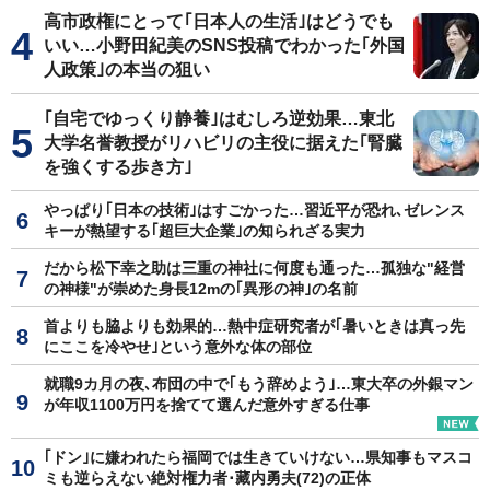
高市政権にとって｢日本人の生活｣はどうでも
いい…小野田紀美のSNS投稿でわかった｢外国
人政策｣の本当の狙い
｢自宅でゆっくり静養｣はむしろ逆効果…東北
大学名誉教授がリハビリの主役に据えた｢腎臓
を強くする歩き方｣
やっぱり｢日本の技術｣はすごかった…習近平が恐れ､ゼレンス
キーが熱望する｢超巨大企業｣の知られざる実力
だから松下幸之助は三重の神社に何度も通った…孤独な"経営
の神様"が崇めた身長12mの｢異形の神｣の名前
首よりも脇よりも効果的…熱中症研究者が｢暑いときは真っ先
にここを冷やせ｣という意外な体の部位
就職9カ月の夜､布団の中で｢もう辞めよう｣…東大卒の外銀マン
が年収1100万円を捨てて選んだ意外すぎる仕事
｢ドン｣に嫌われたら福岡では生きていけない…県知事もマスコ
ミも逆らえない絶対権力者･藏内勇夫(72)の正体