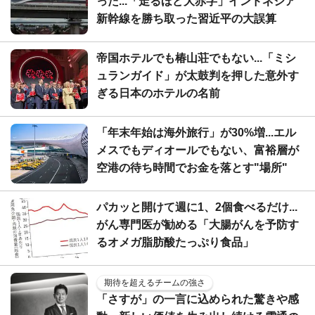
った...「走るほど大赤字」インドネシア
新幹線を勝ち取った習近平の大誤算
帝国ホテルでも椿山荘でもない...「ミシ
ュランガイド」が太鼓判を押した意外す
ぎる日本のホテルの名前
「年末年始は海外旅行」が30%増...エル
メスでもディオールでもない、富裕層が
空港の待ち時間でお金を落とす"場所"
パカッと開けて週に1、2個食べるだけ...
がん専門医が勧める「大腸がんを予防す
るオメガ脂肪酸たっぷり食品」
期待を超えるチームの強さ
「さすが」の一言に込められた驚きや感