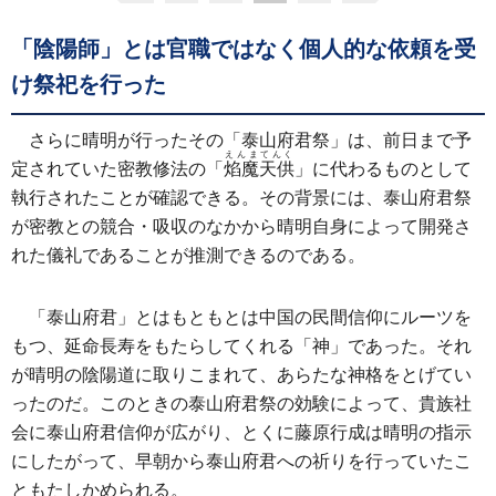
「陰陽師」とは官職ではなく個人的な依頼を受
け祭祀を行った
さらに晴明が行ったその「泰山府君祭」は、前日まで予
えんまてんく
定されていた密教修法の「
焰魔天供
」に代わるものとして
執行されたことが確認できる。その背景には、泰山府君祭
が密教との競合・吸収のなかから晴明自身によって開発さ
れた儀礼であることが推測できるのである。
「泰山府君」とはもともとは中国の民間信仰にルーツを
もつ、延命長寿をもたらしてくれる「神」であった。それ
が晴明の陰陽道に取りこまれて、あらたな神格をとげてい
ったのだ。このときの泰山府君祭の効験によって、貴族社
会に泰山府君信仰が広がり、とくに藤原行成は晴明の指示
にしたがって、早朝から泰山府君への祈りを行っていたこ
ともたしかめられる。