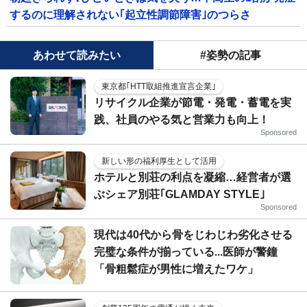
するのに理解されない｢起立性調節障害｣のつらさ
あわせて読みたい
#姿勢の記事
東京都｢HTT取組推進宣言企業｣
リサイクル企業が節電・発電・蓄電を実
践、社員のやる気と営業力も向上！
Sponsored
新しい形の福利厚生として活用
ホテルと別荘の利点を凝縮…経営者が選
ぶシェア別荘｢GLAMDAY STYLE｣
Sponsored
現代は40代から骨をじわじわ劣化させる
完璧な条件が揃っている...医師が警鐘
「骨粗鬆症が男性に増えたワケ」