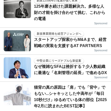
創業125周年の電通が描く未来
125年磨き続けた課題解決力。多様な人
財の才能を掛け合わせて挑む、これから
の電通
Sponsored
新規事業開発を経営アジェンダへ
スタートアップ探索からM&Aまで、経営
戦略の実装を支援するAT PARTNERS
Sponsored
中堅企業にリーズナブルな新提案
なぜ複雑なSFAは挫折する？少人数組織
に最適な「名刺管理の延長」で進めるDX
Sponsored
猫背の真の原因は「肩」でも「背中」で
もない...シャキッとした中高年が「毎日
10秒だけ」ゆるめている体の部位【2025
年2月に読まれたBEST記事】