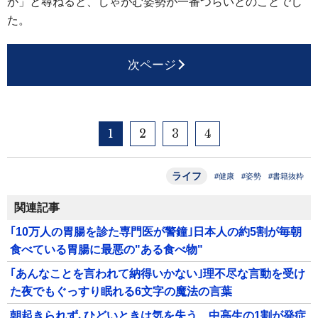
か」と尋ねると、しゃがむ姿勢が一番つらいとのことでし
た。
次ページ
1
2
3
4
ライフ
#健康
#姿勢
#書籍抜粋
関連記事
｢10万人の胃腸を診た専門医が警鐘｣日本人の約5割が毎朝
食べている胃腸に最悪の"ある食べ物"
｢あんなことを言われて納得いかない｣理不尽な言動を受け
た夜でもぐっすり眠れる6文字の魔法の言葉
朝起きられず､ひどいときは気を失う…中高生の1割が発症