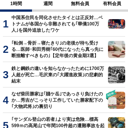
1時間
週間
無料会員
有料会員
中国系住民を同化させたタイとは正反対…ベ
トナムが各国から非難されても｢華僑100万
人｣を国外追放したワケ
｢転倒→骨折→寝たきり｣の老後が待ち受け
る…医師･和田秀樹｢60代になったら真っ先に
断捨離すべきもの｣【定年後の黄金期3選】
鉄と鋼鉄の違いを知らなかったために1700万
人超が死亡…毛沢東の｢大躍進政策｣の悲劇的
結末
なぜ柴田勝家は｢賤ケ岳｣であっさり負けたの
か…秀吉がこっそり工作していた勝家配下の
｢大物武将｣の裏切り
｢サンダル登山の若者｣より実は危険…標高
599ｍの高尾山で年間100件超の遭難事故を起