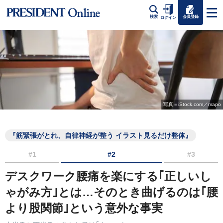
会員登録
検索
ログイン
写真＝iStock.com／mapo
『筋緊張がとれ、自律神経が整う イラスト見るだけ整体』
#1
#2
#3
デスクワーク腰痛を楽にする｢正しいし
ゃがみ方｣とは…そのとき曲げるのは｢腰
より股関節｣という意外な事実