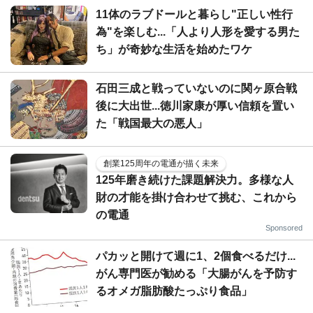
11体のラブドールと暮らし"正しい性行
為"を楽しむ...「人より人形を愛する男た
ち」が奇妙な生活を始めたワケ
石田三成と戦っていないのに関ヶ原合戦
後に大出世...徳川家康が厚い信頼を置い
た「戦国最大の悪人」
創業125周年の電通が描く未来
125年磨き続けた課題解決力。多様な人
財の才能を掛け合わせて挑む、これから
の電通
Sponsored
パカッと開けて週に1、2個食べるだけ...
がん専門医が勧める「大腸がんを予防す
るオメガ脂肪酸たっぷり食品」