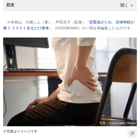
目次
※本稿は、大橋しん（著）、芦田京子（監修）『
筋緊張がとれ、自律神経が
整う イラスト見るだけ整体
』（KADOKAWA）の一部を再編集したものです。
写真＝iStock.com／mapo
※写真はイメージです