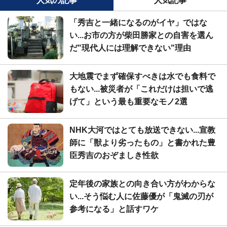
人気の記事
人気記事
「秀吉と一緒になるのがイヤ」ではな
い...お市の方が柴田勝家との自害を選ん
だ"現代人には理解できない"理由
大地震でまず確保すべきは水でも食料で
もない...被災者が「これだけは担いで逃
げて」という最も重要なモノ2選
NHK大河ではとても放送できない...宣教
師に「獣より劣ったもの」と書かれた豊
臣秀吉のおぞましき性欲
定年後の家族との向き合い方がわからな
い...そう悩む人に佐藤優が「鬼滅の刃が
参考になる」と話すワケ