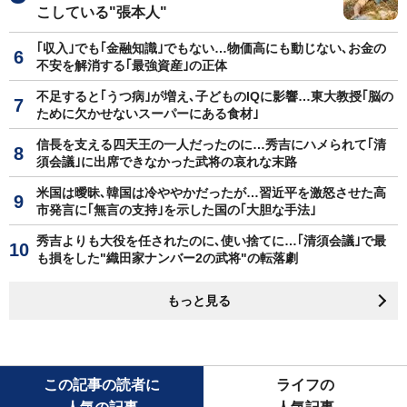
こしている"張本人"
｢収入｣でも｢金融知識｣でもない…物価高にも動じない､お金の
不安を解消する｢最強資産｣の正体
不足すると｢うつ病｣が増え､子どものIQに影響…東大教授｢脳の
ために欠かせないスーパーにある食材｣
信長を支える四天王の一人だったのに…秀吉にハメられて｢清
須会議｣に出席できなかった武将の哀れな末路
米国は曖昧､韓国は冷ややかだったが…習近平を激怒させた高
市発言に｢無言の支持｣を示した国の｢大胆な手法｣
秀吉よりも大役を任されたのに､使い捨てに…｢清須会議｣で最
も損をした"織田家ナンバー2の武将"の転落劇
もっと見る
この記事の読者に
ライフの