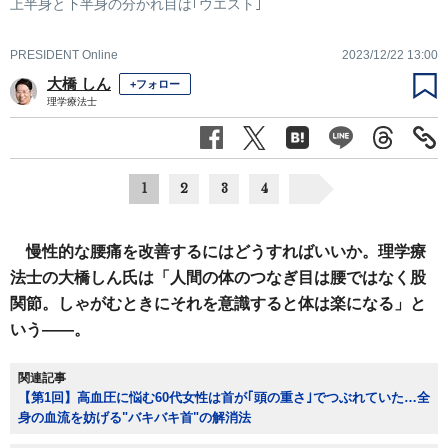
上半身と下半身の分かれ目は｢ウエスト｣
PRESIDENT Online
2023/12/22 13:00
大橋 しん
+フォロー
理学療法士
1
2
3
4
慢性的な腰痛を改善するにはどうすればいいか。理学療
法士の大橋しん氏は「人間の体のつなぎ目は腰ではなく股
関節。しゃがむときにそれを意識すると体は楽になる」と
いう――。
関連記事
【第1回】高血圧に悩む60代女性は首が｢頭の重さ｣でつぶれていた…全
身の血流を妨げる"バキバキ首"の解消法