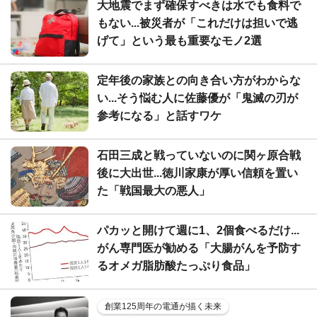
大地震でまず確保すべきは水でも食料で
もない...被災者が「これだけは担いで逃
げて」という最も重要なモノ2選
定年後の家族との向き合い方がわからな
い...そう悩む人に佐藤優が「鬼滅の刃が
参考になる」と話すワケ
石田三成と戦っていないのに関ヶ原合戦
後に大出世...徳川家康が厚い信頼を置い
た「戦国最大の悪人」
パカッと開けて週に1、2個食べるだけ...
がん専門医が勧める「大腸がんを予防す
るオメガ脂肪酸たっぷり食品」
創業125周年の電通が描く未来