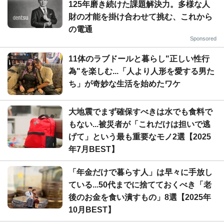
125年磨き続けた課題解決力。多様な人
財の才能を掛け合わせて挑む、これから
の電通
Sponsored
11体のラブドールと暮らし"正しい性行
為"を楽しむ...「人より人形を愛する男た
ち」が奇妙な生活を始めたワケ
大地震でまず確保すべきは水でも食料で
もない...被災者が「これだけは担いで逃
げて」という最も重要なモノ2選【2025
年7月BEST】
「年金だけで暮らす人」は早々に手放し
ている...50代までに捨てておくべき「老
後のお金を食い潰すもの」8選【2025年
10月BEST】