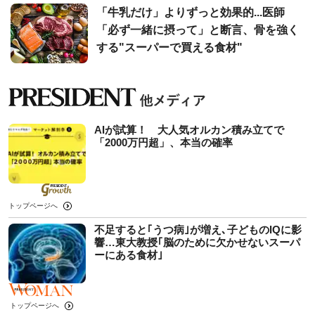
「牛乳だけ」よりずっと効果的...医師
「必ず一緒に摂って」と断言、骨を強く
する"スーパーで買える食材"
AIが試算！ 大人気オルカン積み立てで
「2000万円超」、本当の確率
トップページへ
不足すると｢うつ病｣が増え､子どものIQに影
響…東大教授｢脳のために欠かせないスーパ
ーにある食材｣
トップページへ