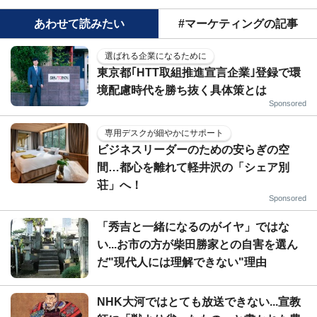
あわせて読みたい
#マーケティングの記事
選ばれる企業になるために
東京都｢HTT取組推進宣言企業｣登録で環
境配慮時代を勝ち抜く具体策とは
Sponsored
専用デスクが細やかにサポート
ビジネスリーダーのための安らぎの空
間…都心を離れて軽井沢の「シェア別
荘」へ！
Sponsored
「秀吉と一緒になるのがイヤ」ではな
い...お市の方が柴田勝家との自害を選ん
だ"現代人には理解できない"理由
NHK大河ではとても放送できない...宣教