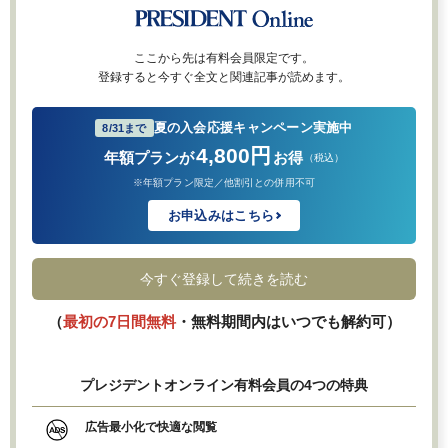
ここから先は有料会員限定です。
登録すると今すぐ全文と関連記事が読めます。
夏の入会応援キャンペーン実施中
8/31まで
4,800円
年額プランが
お得
（税込）
※年額プラン限定／他割引との併用不可
お申込みはこちら
今すぐ登録して続きを読む
（
最初の7日間無料
・無料期間内はいつでも解約可）
プレジデントオンライン有料会員の4つの特典
広告最小化で快適な閲覧