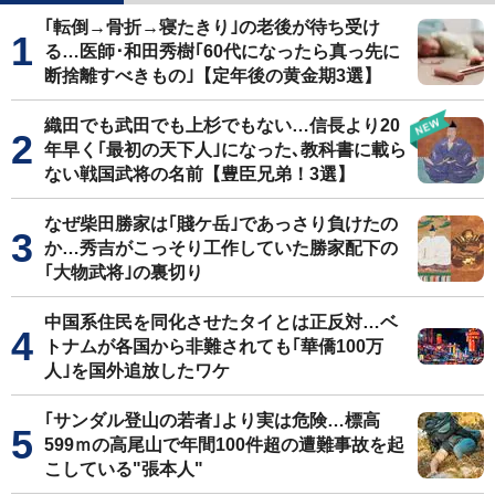
｢転倒→骨折→寝たきり｣の老後が待ち受け
る…医師･和田秀樹｢60代になったら真っ先に
断捨離すべきもの｣【定年後の黄金期3選】
織田でも武田でも上杉でもない…信長より20
年早く｢最初の天下人｣になった､教科書に載ら
ない戦国武将の名前【豊臣兄弟！3選】
なぜ柴田勝家は｢賤ケ岳｣であっさり負けたの
か…秀吉がこっそり工作していた勝家配下の
｢大物武将｣の裏切り
中国系住民を同化させたタイとは正反対…ベ
トナムが各国から非難されても｢華僑100万
人｣を国外追放したワケ
｢サンダル登山の若者｣より実は危険…標高
599ｍの高尾山で年間100件超の遭難事故を起
こしている"張本人"