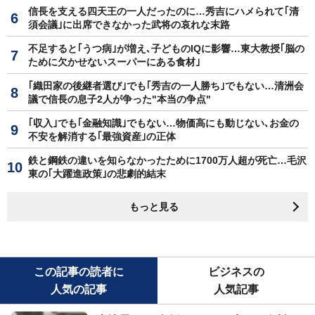
信長を支える四天王の一人だったのに…秀吉にハメられて｢清
須会議｣に出席できなかった武将の哀れな末路
不足すると｢うつ病｣が増え､子どものIQに影響…東大教授｢脳の
ために欠かせないスーパーにある食材｣
｢織田家の後継者選び｣でも｢秀吉の一人勝ち｣でもない…清洲会
議で信長の息子2人が争った"本当の争点"
｢収入｣でも｢金融知識｣でもない…物価高にも動じない､お金の
不安を解消する｢最強資産｣の正体
鉄と鋼鉄の違いを知らなかったために1700万人超が死亡…毛沢
東の｢大躍進政策｣の悲劇的結末
もっと見る
この記事の読者に
ビジネスの
人気の記事
人気記事