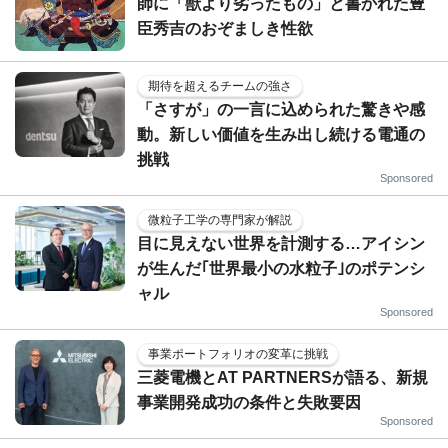
師に「獣より劣ったもの」と書かれた豊
臣秀吉のおぞましき性欲
期待を超えるチームの強さ
「さすが」の一言に込められた驚きや感
動。新しい価値を生み出し続ける電通の
挑戦
Sponsored
微粒子工学の専門家が解説
目に見えない世界を計測する…アイシン
が生んだ｢世界最小の水粒子｣のポテンシ
ャル
Sponsored
事業ポートフォリオの変革に挑戦
三菱電機とAT PARTNERSが語る、新規
事業開発成功の条件と失敗要因
Sponsored