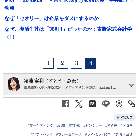
940円で2248kcal －吉野家vsすき家vs松屋「牛丼戦争」
勃発
なぜ「セオリー」は企業をダメにするのか
なぜ、復活牛丼は「380円」だったのか：吉野家式会計学
（1）
1
2
3
4
須藤 実和（すとう・みわ）
慶應義塾大学大学院政策・メディア研究科教授・公認会計士
ビジネス
#マーケティング
#戦略
#吉野家
#ゼンショー
#すき家
#ドコモ
#ソフトバンク
#フレームワーク
#ライバル・競合
#外食・流通