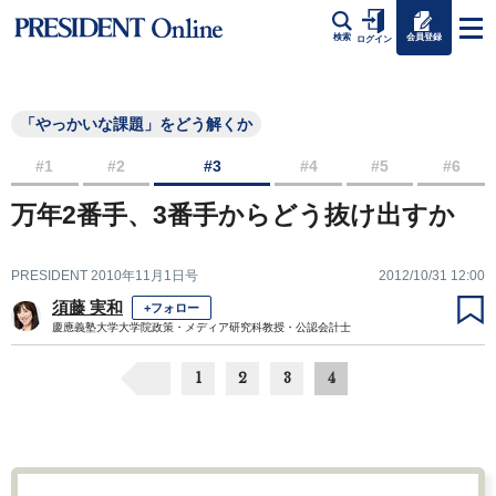
会員登録
検索
ログイン
「やっかいな課題」をどう解くか
#1
#2
#3
#4
#5
#6
万年2番手、3番手からどう抜け出すか
PRESIDENT 2010年11月1日号
2012/10/31 12:00
須藤 実和
+フォロー
慶應義塾大学大学院政策・メディア研究科教授・公認会計士
1
2
3
4