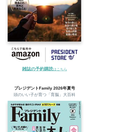
雑誌の予約購読
はこちら
プレジデントFamily 2026年夏号
頭のいい子が育つ「育脳」大百科