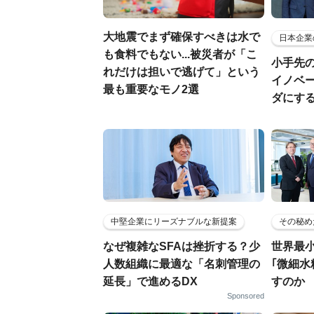
大地震でまず確保すべきは水で
日本企業
も食料でもない...被災者が「こ
小手先
れだけは担いで逃げて」という
イノベ
最も重要なモノ2選
ダにす
中堅企業にリーズナブルな新提案
その秘め
なぜ複雑なSFAは挫折する？少
世界最
人数組織に最適な「名刺管理の
｢微細水
延長」で進めるDX
すのか
Sponsored