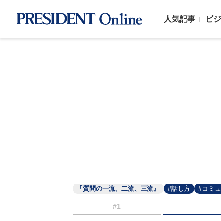
人気記事
ビジ
『質問の一流、二流、三流』
#話し方
#コミ
#1