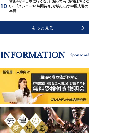
習近平が｢日本に行くな｣と煽っても､寿司は奪えな
い…｢スシロー14時間待ち｣が映し出す中国人客の
本音
もっと見る
INFORMATION
Sponsored