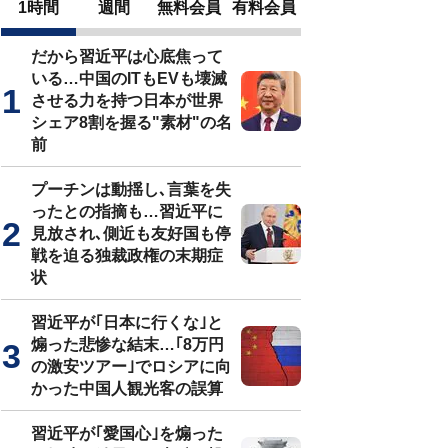
1時間
週間
無料会員
有料会員
だから習近平は心底焦って
いる…中国のITもEVも壊滅
させる力を持つ日本が世界
シェア8割を握る"素材"の名
前
プーチンは動揺し､言葉を失
ったとの指摘も…習近平に
見放され､側近も友好国も停
戦を迫る独裁政権の末期症
状
習近平が｢日本に行くな｣と
煽った悲惨な結末…｢8万円
の激安ツアー｣でロシアに向
かった中国人観光客の誤算
習近平が｢愛国心｣を煽った