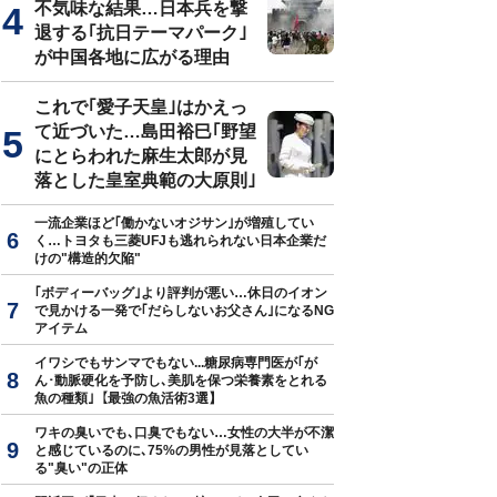
不気味な結果…日本兵を撃
退する｢抗日テーマパーク｣
が中国各地に広がる理由
これで｢愛子天皇｣はかえっ
て近づいた…島田裕巳｢野望
にとらわれた麻生太郎が見
落とした皇室典範の大原則｣
一流企業ほど｢働かないオジサン｣が増殖してい
く…トヨタも三菱UFJも逃れられない日本企業だ
けの"構造的欠陥"
｢ボディーバッグ｣より評判が悪い…休日のイオン
で見かける一発で｢だらしないお父さん｣になるNG
アイテム
イワシでもサンマでもない...糖尿病専門医が｢が
ん･動脈硬化を予防し､美肌を保つ栄養素をとれる
魚の種類｣【最強の魚活術3選】
ワキの臭いでも､口臭でもない…女性の大半が不潔
と感じているのに､75%の男性が見落としてい
る"臭い"の正体