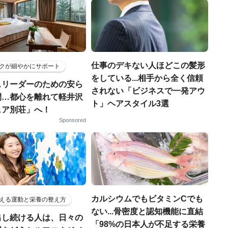
仕事のデキない人ほどこの髪形
クが細やかにサポート
をしている...相手から全く信頼
スリーダーのための安ら
されない「ビジネスで一発アウ
間…都心を離れて軽井沢
ト」ヘアスタイル3選
ェア別荘」へ！
Sponsored
カルシウムでもビタミンCでも
える運動と栄養の整え方
ない...骨密度と認知機能に直結
出し続ける人は、日々の
「98%の日本人が不足する栄養