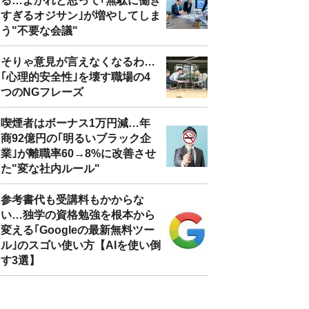
る…よかれと思って｢無駄に働き
すぎるオジサン｣が増やしてしま
う"不要な会議"
そりゃ意見が言えなくなるわ…
｢心理的安全性｣を壊す職場の4
つのNGフレーズ
喫煙者はボーナス1万円減…年
商92億円の｢明るいブラック企
業｣が離職率60→8%に改善させ
た"変な社内ルール"
参考書代も受講料もかからな
い…独学の資格勉強を根本から
変える｢Googleの最新無料ツー
ル｣のスゴい使い方【AIを使い倒
す3選】