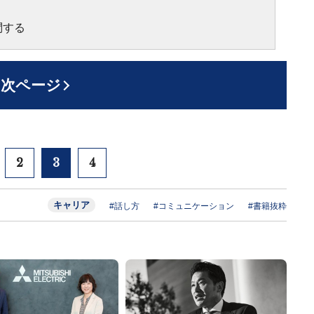
問する
次ページ
2
3
4
キャリア
#話し方
#コミュニケーション
#書籍抜粋