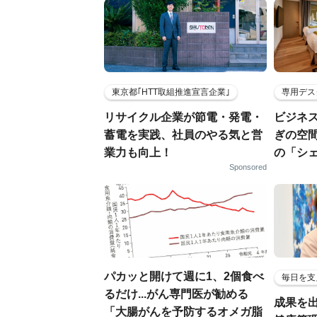
東京都｢HTT取組推進宣言企業｣
専用デス
リサイクル企業が節電・発電・
ビジネ
蓄電を実践、社員のやる気と営
ぎの空
業力も向上！
の「シ
Sponsored
パカッと開けて週に1、2個食べ
毎日を支
るだけ...がん専門医が勧める
成果を
「大腸がんを予防するオメガ脂