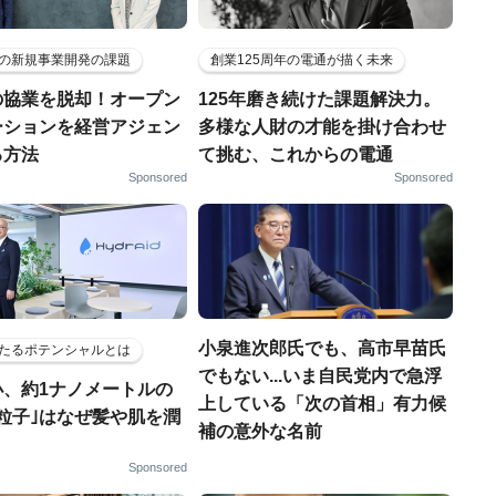
の新規事業開発の課題
創業125周年の電通が描く未来
の協業を脱却！オープン
125年磨き続けた課題解決力。
ーションを経営アジェン
多様な人財の才能を掛け合わせ
る方法
て挑む、これからの電通
Sponsored
Sponsored
小泉進次郎氏でも、高市早苗氏
たるポテンシャルとは
でもない...いま自民党内で急浮
小、約1ナノメートルの
上している「次の首相」有力候
粒子｣はなぜ髪や肌を潤
補の意外な名前
Sponsored