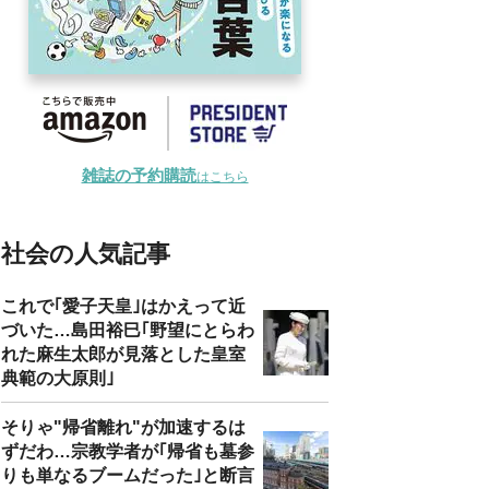
雑誌の予約購読
はこちら
社会の人気記事
これで｢愛子天皇｣はかえって近
づいた…島田裕巳｢野望にとらわ
れた麻生太郎が見落とした皇室
典範の大原則｣
そりゃ"帰省離れ"が加速するは
ずだわ…宗教学者が｢帰省も墓参
りも単なるブームだった｣と断言