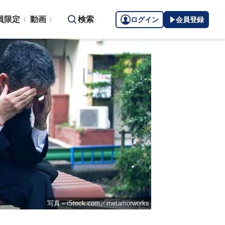
員限定
動画
検索
ログイン
会員登録
写真＝iStock.com／metamorworks