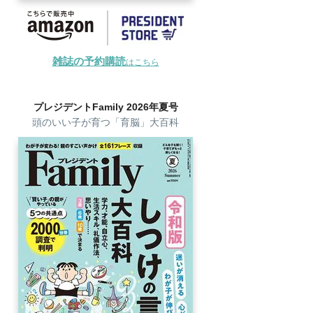
雑誌の予約購読
はこちら
プレジデントFamily 2026年夏号
頭のいい子が育つ「育脳」大百科