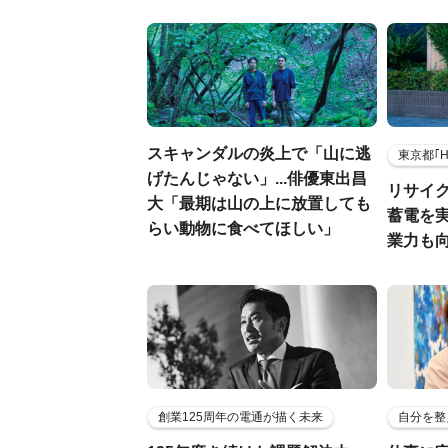
スキャンダルの炎上で「山に逃
東京都｢
げたんじゃない」...俳優東出昌
リサイ
大「最期は山の上に放置しても
蓄電を
らい動物に食べてほしい」
業力も
創業125周年の電通が描く未来
自分を整