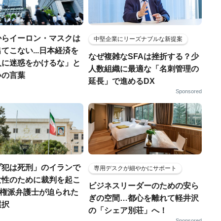
からイーロン・マスクは
中堅企業にリーズナブルな新提案
てこない...日本経済を
なぜ複雑なSFAは挫折する？少
人に迷惑をかけるな」と
人数組織に最適な「名刺管理の
いの言葉
延長」で進めるDX
Sponsored
プ犯は死刑」のイランで
専用デスクが細やかにサポート
女性のために裁判を起こ
ビジネスリーダーのための安ら
.人権派弁護士が迫られた
ぎの空間…都心を離れて軽井沢
選択
の「シェア別荘」へ！
Sponsored