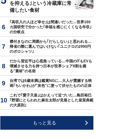
を抑える｣という冷蔵庫に常
備したい食材
｢高収入の人ほど幸せ｣は間違いだった…世界160
カ国研究で分かった｢幸福を感じにくくなる年収｣
の分岐点
襟付きなのに周囲から｢だらしない｣と思われる…
帰省の際に選んではいけない｢ユニクロの2990円
のポロシャツ｣
だから習近平は心底焦っている…中国のITもEVも
壊滅させる力を持つ日本が世界シェア8割を握
る"素材"の名前
台湾では6歳未満は鑑賞NGに…大人が震撼する映
画｢ちいかわ｣が"灰色"に塗って伏せたものの正体
これで｢愛子天皇｣はかえって近づいた…島田裕巳
｢野望にとらわれた麻生太郎が見落とした皇室典範
の大原則｣
もっと見る