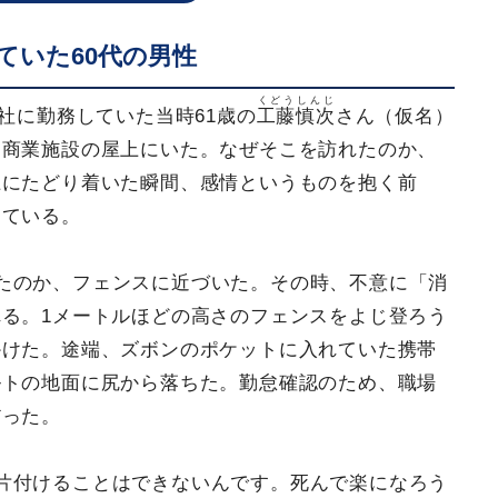
ていた60代の男性
くどうしんじ
会社に勤務していた当時61歳の
工藤慎次
さん（仮名）
る商業施設の屋上にいた。なぜそこを訪れたのか、
上にたどり着いた瞬間、感情というものを抱く前
えている。
たのか、フェンスに近づいた。その時、不意に「消
る。1メートルほどの高さのフェンスをよじ登ろう
かけた。途端、ズボンのポケットに入れていた携帯
ルトの地面に尻から落ちた。勤怠確認のため、職場
だった。
片付けることはできないんです。死んで楽になろう