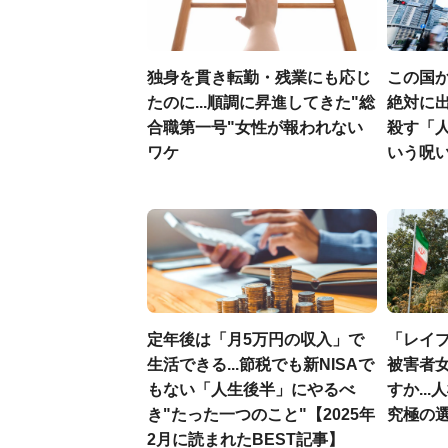
独身を貫き転勤・残業にも応じ
この国
たのに...順調に昇進してきた"総
絶対に出
合職第一号"女性が報われない
殺す「
ワケ
いう呪
定年後は「月5万円の収入」で
「レイ
生活できる...節税でも新NISAで
被害者
もない「人生後半」にやるべ
すか..
き"たった一つのこと"【2025年
究極の
2月に読まれたBEST記事】