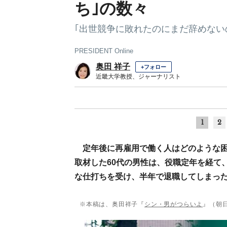
ち｣の数々
｢出世競争に敗れたのにまだ辞めない
PRESIDENT Online
奥田 祥子
+フォロー
近畿大学教授、ジャーナリスト
1
2
定年後に再雇用で働く人はどのような
取材した60代の男性は、役職定年を経て
な仕打ちを受け、半年で退職してしまった
※本稿は、奥田祥子『
シン・男がつらいよ
』（朝