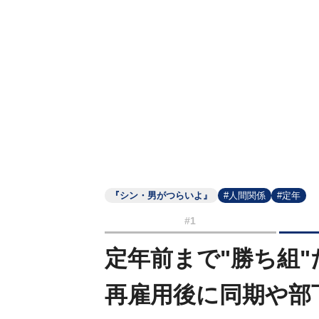
『シン・男がつらいよ』
#人間関係
#定年
#1
定年前まで"勝ち組
再雇用後に同期や部