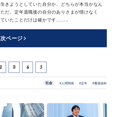
に生きようとしていた自分か、どちらが本当かなん
。ただ、定年退職後の自分のありさまが情けなく
れていたことだけは確かです……」
次ページ
2
3
4
5
社会
#人間関係
#定年
#書籍抜粋