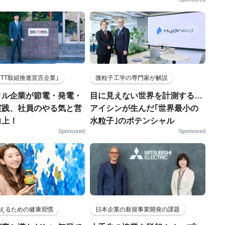
HTT取組推進宣言企業｣
微粒子工学の専門家が解説
クル企業が節電・発電・
目に見えない世界を計測する…
実践、社員のやる気と営
アイシンが生んだ｢世界最小の
向上！
水粒子｣のポテンシャル
Sponsored
Sponsored
えるための健康習慣
日本企業の新規事業開発の課題