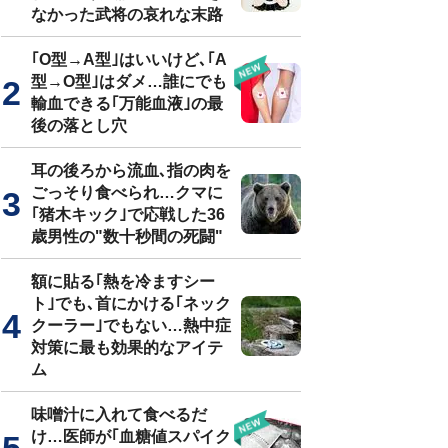
なかった武将の哀れな末路
｢O型→A型｣はいいけど､｢A
型→O型｣はダメ…誰にでも
輸血できる｢万能血液｣の最
後の落とし穴
耳の後ろから流血､指の肉を
ごっそり食べられ…クマに
｢猪木キック｣で応戦した36
歳男性の"数十秒間の死闘"
額に貼る｢熱を冷ますシー
ト｣でも､首にかける｢ネック
クーラー｣でもない…熱中症
対策に最も効果的なアイテ
ム
味噌汁に入れて食べるだ
け…医師が｢血糖値スパイク