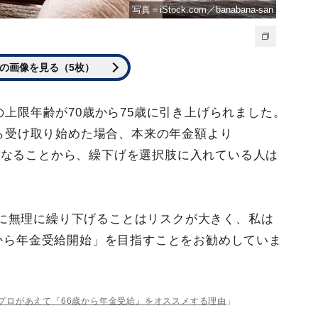
写真＝iStock.com／banabana-san
の画像を見る（5枚）
の上限年齢が70歳から75歳に引き上げられました。
から受け取り始めた場合、本来の年金額より
増額になることから、繰下げを選択肢に入れている人は
に無理に繰り下げることはリスクが大きく、私は
歳から年金受給開始」を目指すことをお勧めしていま
のプロがあえて『66歳から年金受給』をオススメする理由
」