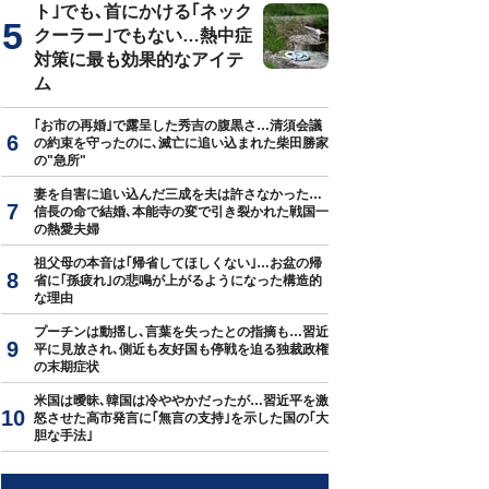
ト｣でも､首にかける｢ネック
クーラー｣でもない…熱中症
対策に最も効果的なアイテ
ム
｢お市の再婚｣で露呈した秀吉の腹黒さ…清須会議
の約束を守ったのに､滅亡に追い込まれた柴田勝家
の"急所"
妻を自害に追い込んだ三成を夫は許さなかった…
信長の命で結婚､本能寺の変で引き裂かれた戦国一
の熱愛夫婦
祖父母の本音は｢帰省してほしくない｣…お盆の帰
省に｢孫疲れ｣の悲鳴が上がるようになった構造的
な理由
プーチンは動揺し､言葉を失ったとの指摘も…習近
平に見放され､側近も友好国も停戦を迫る独裁政権
の末期症状
米国は曖昧､韓国は冷ややかだったが…習近平を激
怒させた高市発言に｢無言の支持｣を示した国の｢大
胆な手法｣