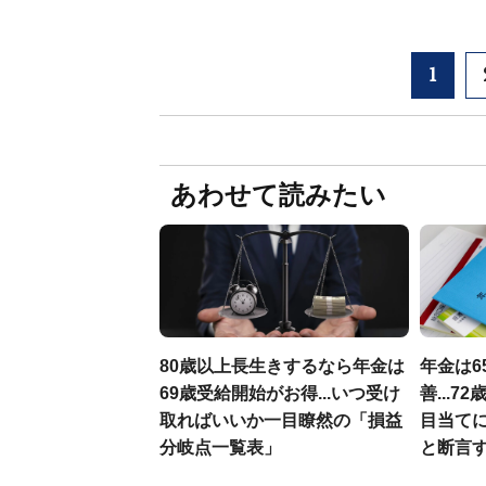
1
あわせて読みたい
80歳以上長生きするなら年金は
年金は6
69歳受給開始がお得...いつ受け
善...
取ればいいか一目瞭然の「損益
目当てに
分岐点一覧表」
と断言