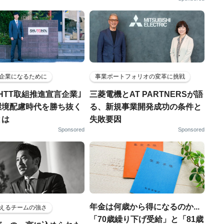
企業になるために
事業ポートフォリオの変革に挑戦
HTT取組推進宣言企業｣
三菱電機とAT PARTNERSが語
環境配慮時代を勝ち抜く
る、新規事業開発成功の条件と
とは
失敗要因
Sponsored
Sponsored
年金は何歳から得になるのか...
えるチームの強さ
「70歳繰り下げ受給」と「81歳