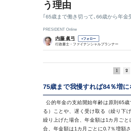
う理由
｢65歳まで働き切って､66歳から年金
PRESIDENT Online
内藤 眞弓
+フォロー
行政書士・ファイナンシャルプランナー
1
2
75歳まで我慢すれば84％増
公的年金の支給開始年齢は原則65
る）ことや、遅く受け取る（繰り下げ
繰り上げた場合、年金額は1カ月ごとに
合、年金額は1カ月ごとに0.7％増額