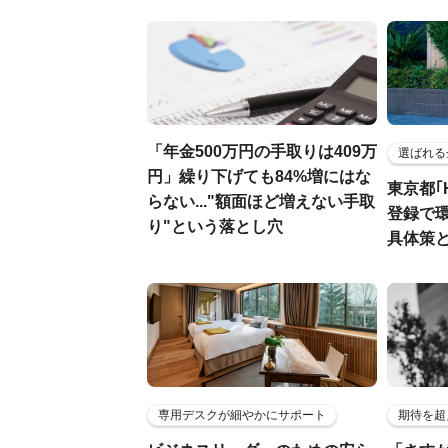
「年金500万円の手取りは409万
選ばれる
円」繰り下げても84%増にはな
東京都｢
らない..."額面ほど増えない手取
登録で
り"という落とし穴
具体策
専用デスクが細やかにサポート
期待を超