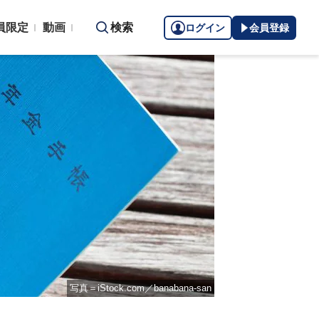
員限定
動画
検索
ログイン
会員登録
写真＝iStock.com／banabana-san