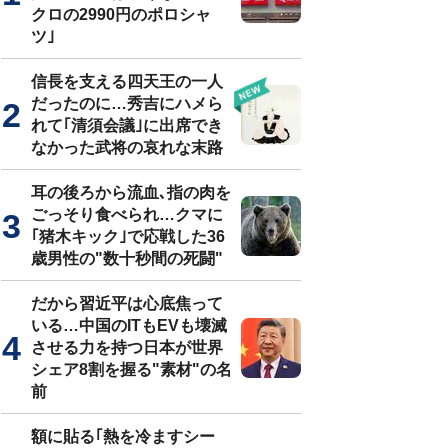
クロの2990円のポロシャ
ツ｣
信長を支える四天王の一人
だったのに…秀吉にハメら
れて｢清須会議｣に出席でき
なかった武将の哀れな末路
耳の後ろから流血､指の肉を
ごっそり食べられ…クマに
｢猪木キック｣で応戦した36
歳男性の"数十秒間の死闘"
だから習近平は心底焦って
いる…中国のITもEVも壊滅
させる力を持つ日本が世界
シェア8割を握る"素材"の名
前
額に貼る｢熱を冷ますシー