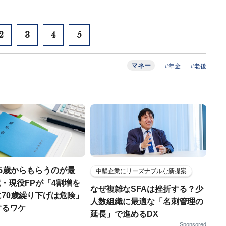
2
3
4
5
マネー
#年金
#老後
5歳からもらうのが最
中堅企業にリーズナブルな新提案
72歳・現役FPが「4割増を
なぜ複雑なSFAは挫折する？少
70歳繰り下げは危険」
人数組織に最適な「名刺管理の
するワケ
延長」で進めるDX
Sponsored