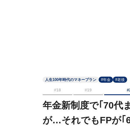
人生100年時代のマネープラン
#年金
#老後
#18
#19
#
年金新制度で｢70代
が…それでもFPが｢