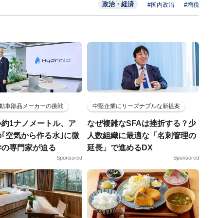
政治・経済
#国内政治
#増税
動車部品メーカーの挑戦
中堅企業にリーズナブルな新提案
小約1ナノメートル、ア
なぜ複雑なSFAは挫折する？少
｢空気から作る水｣に微
人数組織に最適な「名刺管理の
学の専門家が迫る
延長」で進めるDX
Sponsored
Sponsored