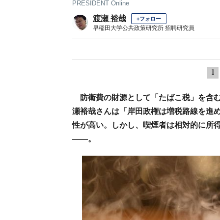
PRESIDENT Online
渡瀬 裕哉
+フォロー
早稲田大学公共政策研究所 招聘研究員
1
防衛費の財源として「たばこ税」を含
瀬裕哉さんは「岸田政権は増税路線を進
性が高い。しかし、喫煙者は相対的に所
――。