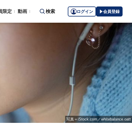
員限定
動画
検索
ログイン
会員登録
写真＝iStock.com／whitebalance.oatt