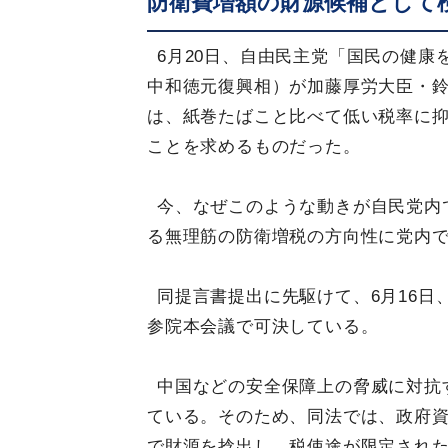
防衛費増額の財源候補として
6月20日、自由民主党「国民の健
中和徳元復興相）が加藤厚労大臣・
は、紙巻たばこと比べて低い税率に
ことを求めるものだった。
今、なぜこのような動きが自民党内
る無理筋の防衛増税の方向性に党内
同提言書提出に先駆けて、6月16日
参院本会議で可決している。
中国などの安全保障上の脅威に対抗
ている。そのため、同法では、政府
で財源を捻出し、税使途が限定され