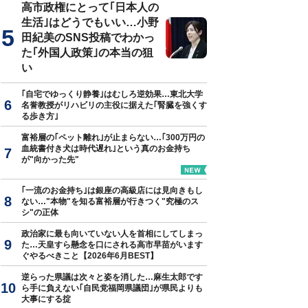
高市政権にとって｢日本人の
生活｣はどうでもいい…小野
田紀美のSNS投稿でわかっ
た｢外国人政策｣の本当の狙
い
｢自宅でゆっくり静養｣はむしろ逆効果…東北大学
名誉教授がリハビリの主役に据えた｢腎臓を強くす
る歩き方｣
富裕層の｢ペット離れ｣が止まらない…｢300万円の
血統書付き犬は時代遅れ｣という真のお金持ち
が"向かった先"
｢一流のお金持ち｣は銀座の高級店には見向きもし
ない…"本物"を知る富裕層が行きつく"究極のス
シ"の正体
政治家に最も向いていない人を首相にしてしまっ
た…天皇すら懸念を口にされる高市早苗がいます
ぐやるべきこと【2026年6月BEST】
逆らった県議は次々と姿を消した…麻生太郎です
ら手に負えない｢自民党福岡県議団｣が県民よりも
大事にする掟