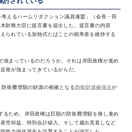
検討されている
康を考えるハームリダクション議員連盟」（会長・田
鈴木財務大臣に提言書を提出した。提言書の内容
抑えられている加熱式たばことの税率差を維持する
で強まっているのだろうか。それは岸田政権が進め
で反発が強まってきているからだ。
、防衛費増額の財源の根拠となる
防衛財源確保法
が
するため、岸田政権は巨額の防衛費増額を推し進め
資産売却益、特別会計繰入、そして歳出見直しなど
た防衛力強化資金を設置することが決定した。