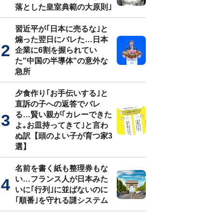
落とした皇室典範の大原則｣
習近平が｢日本に売るな｣と
煽った翌日にバレた…日本
企業に6割を握られてい
た"中国の半導体"の意外な
急所
夕食作り｢お手伝いする｣と
直訴の子への返答でバレ
る…賢い親が｢カレーできた
よ｡お皿持ってきて｣と言わ
ぬ訳【頭のよい子が育つ家3
選】
名前を書く紙も整理券もな
い…フランス人が日本みた
いに｢行列｣に並ばないのに
｢順番｣を守れる謎システム