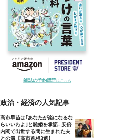
雑誌の予約購読
はこちら
政治・経済の人気記事
高市早苗は｢あなたが楽になるな
らいいわよ｣と離婚を承諾...安倍
内閣で出世する間に生まれた夫
との溝【高市首相3選】