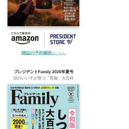
雑誌の予約購読
はこちら
プレジデントFamily 2026年夏号
頭のいい子が育つ「育脳」大百科