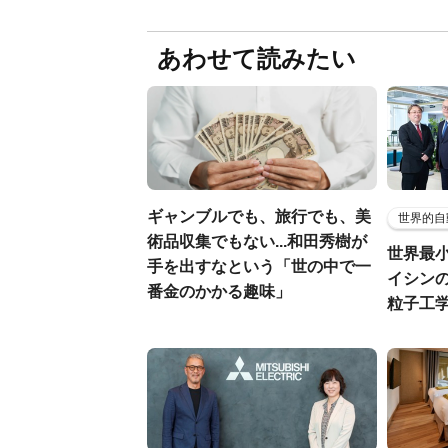
あわせて読みたい
ギャンブルでも、旅行でも、美
世界的自
術品収集でもない...和田秀樹が
世界最
手を出すなという「世の中で一
イシンの
番金のかかる趣味」
粒子工