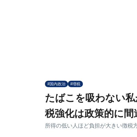
#国内政治
#増税
たばこを吸わない私
税強化は政策的に間
所得の低い人ほど負担が大きい徴税