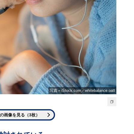
写真＝iStock.com／whitebalance.oatt
の画像を見る（3枚）