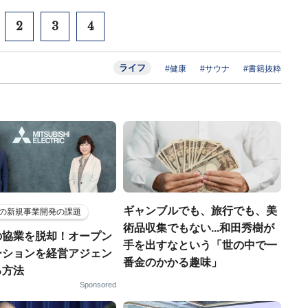
2
3
4
ライフ
#健康
#サウナ
#書籍抜粋
ギャンブルでも、旅行でも、美
の新規事業開発の課題
術品収集でもない...和田秀樹が
の協業を脱却！オープン
手を出すなという「世の中で一
ーションを経営アジェン
番金のかかる趣味」
る方法
Sponsored