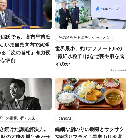
次郎氏でも、高市早苗氏
その秘めたるポテンシャルとは
...いま自民党内で急浮
世界最小、約1ナノメートルの
いる「次の首相」有力候
｢微細水粒子｣はなぜ髪や肌を潤
外な名前
すのか
Sponsored
5周年の電通が描く未来
dancyu
磨き続けた課題解決力。
繊細な脂のりの刺身とサクサク
人財の才能を掛け合わせ
3種盛りフライ！黒瀬ぶりを堪