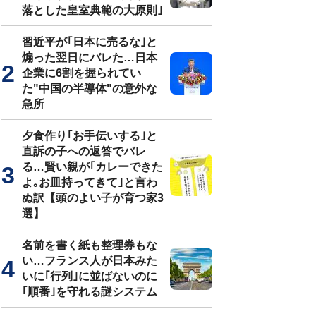
落とした皇室典範の大原則｣
習近平が｢日本に売るな｣と
煽った翌日にバレた…日本
企業に6割を握られてい
た"中国の半導体"の意外な
急所
夕食作り｢お手伝いする｣と
直訴の子への返答でバレ
る…賢い親が｢カレーできた
よ｡お皿持ってきて｣と言わ
ぬ訳【頭のよい子が育つ家3
選】
名前を書く紙も整理券もな
い…フランス人が日本みた
いに｢行列｣に並ばないのに
｢順番｣を守れる謎システム