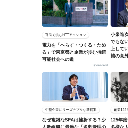
小泉進
官民で挑むHTTアクション
でもない
電力を「へらす・つくる・ため
上して
る」で東京都と企業が歩む持続
補の意
可能社会への道
Sponsored
中堅企業にリーズナブルな新提案
創業12
なぜ複雑なSFAは挫折する？少
125年
人数組織に最適な「名刺管理の
多様な