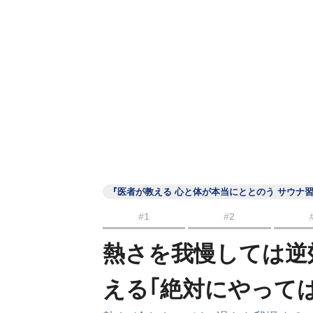
『医者が教える 心と体が本当にととのう サウナ
#1
#2
熱さを我慢しては逆
える｢絶対にやって