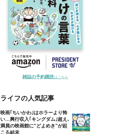
雑誌の予約購読
はこちら
ライフの人気記事
映画｢ちいかわ｣はホラーより怖
い…興行収入｢キングダム｣超え､
満員の映画館に"どよめき"が起
こる結末