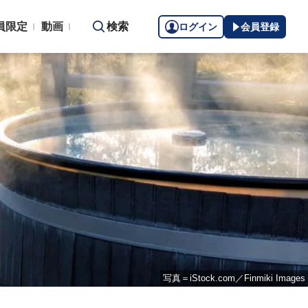
員限定
動画
検索
ログイン
会員登録
写真＝iStock.com／Finmiki Images