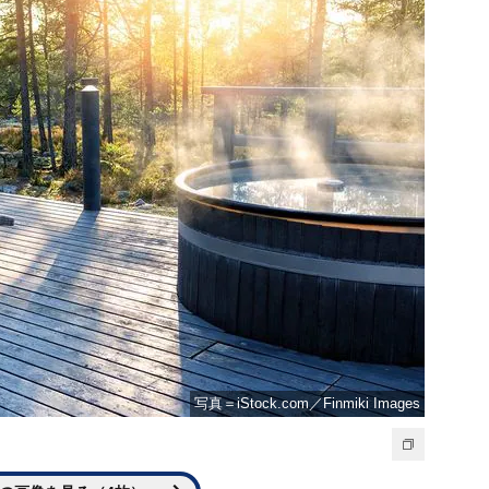
写真＝iStock.com／Finmiki Images