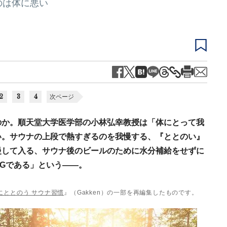
のは体に悪い
2
3
4
次ページ
のか。順天堂大学医学部の小林弘幸教授は「体にとって我
い。サウナの上段で熱すぎるのを我慢する、『ととのい』
慢して入る、サウナ後のビールのために水分補給をせずに
Gである」という――。
にととのう サウナ習慣
』（Gakken）の一部を再編集したものです。