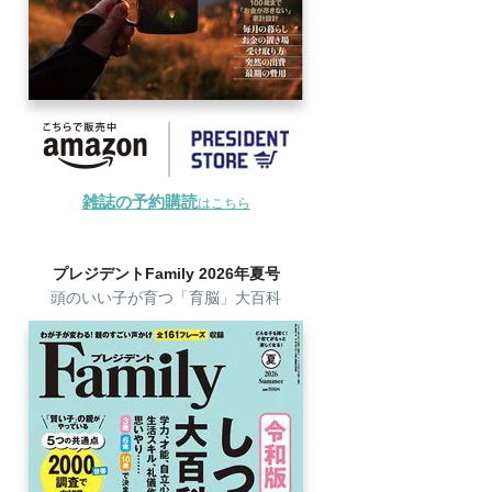
雑誌の予約購読
はこちら
プレジデントFamily 2026年夏号
頭のいい子が育つ「育脳」大百科