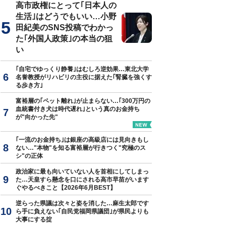
高市政権にとって｢日本人の
生活｣はどうでもいい…小野
田紀美のSNS投稿でわかっ
た｢外国人政策｣の本当の狙
い
｢自宅でゆっくり静養｣はむしろ逆効果…東北大学
名誉教授がリハビリの主役に据えた｢腎臓を強くす
る歩き方｣
富裕層の｢ペット離れ｣が止まらない…｢300万円の
血統書付き犬は時代遅れ｣という真のお金持ち
が"向かった先"
｢一流のお金持ち｣は銀座の高級店には見向きもし
ない…"本物"を知る富裕層が行きつく"究極のス
シ"の正体
政治家に最も向いていない人を首相にしてしまっ
た…天皇すら懸念を口にされる高市早苗がいます
ぐやるべきこと【2026年6月BEST】
逆らった県議は次々と姿を消した…麻生太郎です
ら手に負えない｢自民党福岡県議団｣が県民よりも
大事にする掟