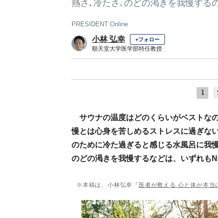
熱さ､冷たさ､のどの渇きを我慢する
PRESIDENT Online
小林 弘幸
+フォロー
順天堂大学医学部特任教授
1
サウナの温度はどのくらいがベストな
慢とは心身を苦しめるストレスに過ぎな
のために冷た過ぎると感じる水風呂に我
のどの渇きを我慢するなどは、いずれもN
※本稿は、小林弘幸『
医者が教える 心と体が本当