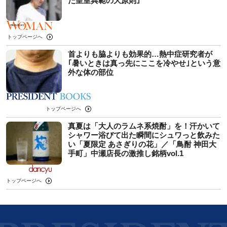
た皇室典範の大原則｣
トップページへ
首よりも脇よりも効果的…熱中症研究者が
｢暑いときは真っ先にここを冷やせ｣という意
外な体の部位
トップページへ
真夏は「大人のラムネ系焼酎」を！汗かいて
シャワー浴びて出た瞬間にシュワっと飲みた
い「夏限定 あさぎりの花」／「鳥酎 神田大
手町」中瀬店長の激推し銘柄vol.1
トップページへ