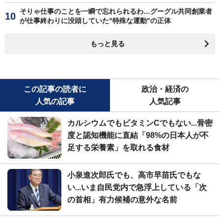
そりゃ仕事のことを一瞬で忘れられるわ…グーグル共同創業者
が仕事終わりに没頭していた"特殊な運動"の正体
もっと見る
この記事の読者に
政治・経済の
人気の記事
人気記事
カルシウムでもビタミンCでもない...骨密
度と認知機能に直結「98%の日本人が不
足する栄養素」を取れる食材
小泉進次郎氏でも、高市早苗氏でもな
い...いま自民党内で急浮上している「次
の首相」有力候補の意外な名前