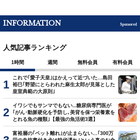
INFORMATION
Sponsored
人気記事ランキング
1時間
週間
無料会員
有料会員
これで｢愛子天皇｣はかえって近づいた…島田
裕巳｢野望にとらわれた麻生太郎が見落とした
皇室典範の大原則｣
イワシでもサンマでもない...糖尿病専門医が
｢がん･動脈硬化を予防し､美背を保つ栄養素を
とれる魚の種類｣【最強の魚活術3選】
富裕層の｢ペット離れ｣が止まらない…｢300万