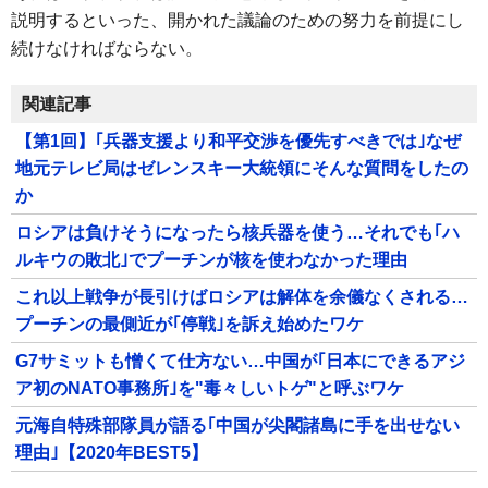
説明するといった、開かれた議論のための努力を前提にし
続けなければならない。
関連記事
【第1回】｢兵器支援より和平交渉を優先すべきでは｣なぜ
地元テレビ局はゼレンスキー大統領にそんな質問をしたの
か
ロシアは負けそうになったら核兵器を使う…それでも｢ハ
ルキウの敗北｣でプーチンが核を使わなかった理由
これ以上戦争が長引けばロシアは解体を余儀なくされる…
プーチンの最側近が｢停戦｣を訴え始めたワケ
G7サミットも憎くて仕方ない…中国が｢日本にできるアジ
ア初のNATO事務所｣を"毒々しいトゲ"と呼ぶワケ
元海自特殊部隊員が語る｢中国が尖閣諸島に手を出せない
理由｣【2020年BEST5】