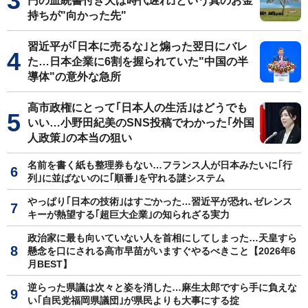
円の血統書付き犬は時代遅れ｣という真のお金
持ちが"向かった先"
習近平が｢日本に売るな｣と煽った翌日にバレ
た…日本企業に6割を握られていた"中国の半
導体"の意外な急所
高市政権にとって｢日本人の生活｣はどうでも
いい…小野田紀美のSNS投稿でわかった｢外国
人政策｣の本当の狙い
名前を書く紙も整理券もない…フランス人が日本みたいに｢行
列｣に並ばないのに｢順番｣を守れる謎システム
やっぱり｢日本の技術｣はすごかった…習近平が恐れ､ゼレンス
キーが熱望する｢超巨大企業｣の知られざる実力
政治家に最も向いていない人を首相にしてしまった…天皇すら
懸念を口にされる高市早苗がいますぐやるべきこと【2026年6
月BEST】
逆らった県議は次々と姿を消した…麻生太郎ですら手に負えな
い｢自民党福岡県議団｣が県民よりも大事にする掟