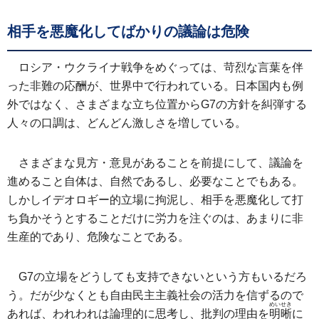
相手を悪魔化してばかりの議論は危険
ロシア・ウクライナ戦争をめぐっては、苛烈な言葉を伴
った非難の応酬が、世界中で行われている。日本国内も例
外ではなく、さまざまな立ち位置からG7の方針を糾弾する
人々の口調は、どんどん激しさを増している。
さまざまな見方・意見があることを前提にして、議論を
進めること自体は、自然であるし、必要なことでもある。
しかしイデオロギー的立場に拘泥し、相手を悪魔化して打
ち負かそうとすることだけに労力を注ぐのは、あまりに非
生産的であり、危険なことである。
G7の立場をどうしても支持できないという方もいるだろ
う。だが少なくとも自由民主主義社会の活力を信ずるので
めいせき
あれば、われわれは論理的に思考し、批判の理由を
明晰
に