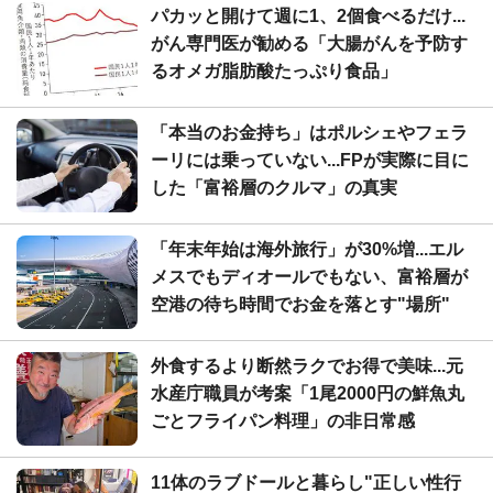
パカッと開けて週に1、2個食べるだけ...
がん専門医が勧める「大腸がんを予防す
るオメガ脂肪酸たっぷり食品」
「本当のお金持ち」はポルシェやフェラ
ーリには乗っていない...FPが実際に目に
した「富裕層のクルマ」の真実
「年末年始は海外旅行」が30%増...エル
メスでもディオールでもない、富裕層が
空港の待ち時間でお金を落とす"場所"
外食するより断然ラクでお得で美味...元
水産庁職員が考案「1尾2000円の鮮魚丸
ごとフライパン料理」の非日常感
11体のラブドールと暮らし"正しい性行