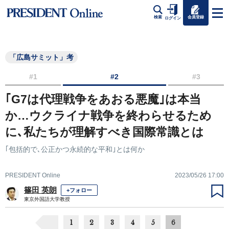
会員登録
検索
ログイン
「広島サミット」考
#1
#2
#3
｢G7は代理戦争をあおる悪魔｣は本当
か…ウクライナ戦争を終わらせるため
に､私たちが理解すべき国際常識とは
｢包括的で､公正かつ永続的な平和｣とは何か
PRESIDENT Online
2023/05/26 17:00
篠田 英朗
+フォロー
東京外国語大学教授
1
2
3
4
5
6