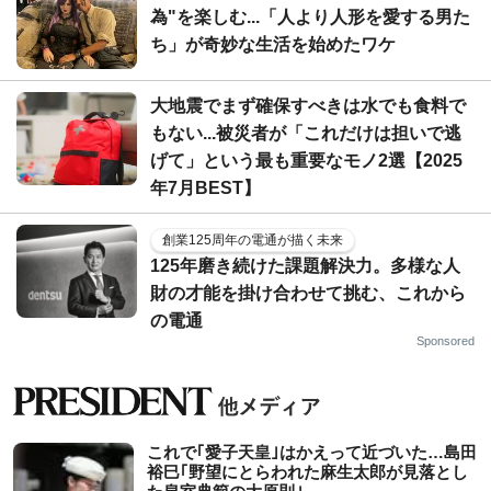
為"を楽しむ...「人より人形を愛する男た
ち」が奇妙な生活を始めたワケ
大地震でまず確保すべきは水でも食料で
もない...被災者が「これだけは担いで逃
げて」という最も重要なモノ2選【2025
年7月BEST】
創業125周年の電通が描く未来
125年磨き続けた課題解決力。多様な人
財の才能を掛け合わせて挑む、これから
の電通
Sponsored
これで｢愛子天皇｣はかえって近づいた…島田
裕巳｢野望にとらわれた麻生太郎が見落とし