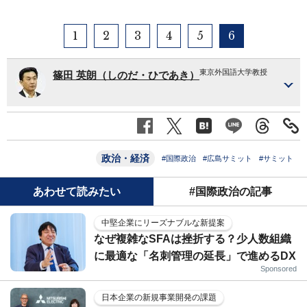
1
2
3
4
5
6
東京外国語大学教授
篠田 英朗（しのだ・ひであき）
政治・経済
#国際政治
#広島サミット
#サミット
あわせて読みたい
#国際政治の記事
中堅企業にリーズナブルな新提案
なぜ複雑なSFAは挫折する？少人数組織
に最適な「名刺管理の延長」で進めるDX
Sponsored
日本企業の新規事業開発の課題