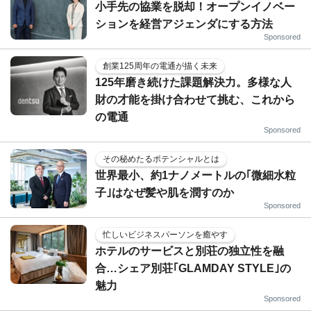
小手先の協業を脱却！オープンイノベー
ションを経営アジェンダにする方法
Sponsored
創業125周年の電通が描く未来
125年磨き続けた課題解決力。多様な人
財の才能を掛け合わせて挑む、これから
の電通
Sponsored
その秘めたるポテンシャルとは
世界最小、約1ナノメートルの｢微細水粒
子｣はなぜ髪や肌を潤すのか
Sponsored
忙しいビジネスパーソンを癒やす
ホテルのサービスと別荘の独立性を融
合…シェア別荘｢GLAMDAY STYLE｣の
魅力
Sponsored