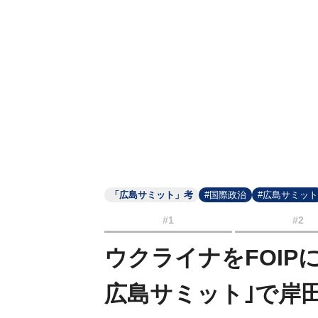
「広島サミット」考
#国際政治
#広島サミット
#1
#2
ウクライナをFOIP
広島サミット｣で岸