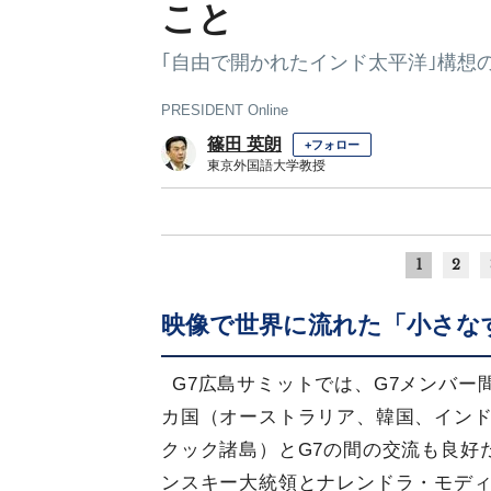
こと
｢自由で開かれたインド太平洋｣構想
PRESIDENT Online
篠田 英朗
+フォロー
東京外国語大学教授
1
2
映像で世界に流れた「小さな
G7広島サミットでは、G7メンバー
カ国（オーストラリア、韓国、イン
クック諸島）とG7の間の交流も良好
ンスキー大統領とナレンドラ・モディ