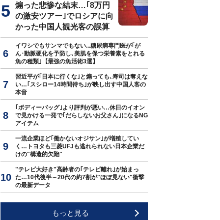
煽った悲惨な結末…｢8万円
の激安ツアー｣でロシアに向
かった中国人観光客の誤算
イワシでもサンマでもない...糖尿病専門医が｢が
ん･動脈硬化を予防し､美肌を保つ栄養素をとれる
魚の種類｣【最強の魚活術3選】
習近平が｢日本に行くな｣と煽っても､寿司は奪えな
い…｢スシロー14時間待ち｣が映し出す中国人客の
本音
｢ボディーバッグ｣より評判が悪い…休日のイオン
で見かける一発で｢だらしないお父さん｣になるNG
アイテム
一流企業ほど｢働かないオジサン｣が増殖してい
く…トヨタも三菱UFJも逃れられない日本企業だ
けの"構造的欠陥"
"テレビ大好き"高齢者の｢テレビ離れ｣が始まっ
た…10代後半～20代の約7割が"ほぼ見ない"衝撃
の最新データ
もっと見る