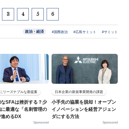
3
4
5
6
政治・経済
#国際政治
#広島サミット
#サミット
にリーズナブルな新提案
日本企業の新規事業開発の課題
なSFAは挫折する？少
小手先の協業を脱却！オープン
織に最適な「名刺管理の
イノベーションを経営アジェン
進めるDX
ダにする方法
Sponsored
Sponsored