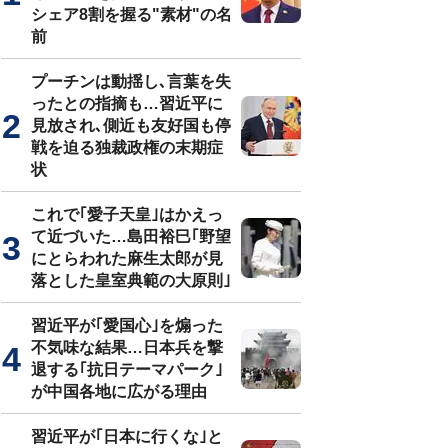
シェア8割を握る"素材"の名
前
プーチンは動揺し､言葉を失
ったとの指摘も…習近平に
見放され､側近も友好国も停
戦を迫る独裁政権の末期症
状
これで｢愛子天皇｣はかえっ
て近づいた…島田裕巳｢野望
にとらわれた麻生太郎が見
落とした皇室典範の大原則｣
習近平が｢愛国心｣を煽った
不気味な結果…日本兵を撃
退する｢抗日テーマパーク｣
が中国各地に広がる理由
習近平が｢日本に行くな｣と