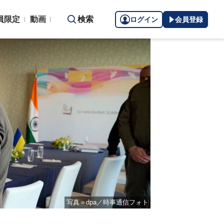
員限定
動画
検索
ログイン
会員登録
写真＝dpa／時事通信フォト