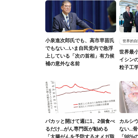
小泉進次郎氏でも、高市早苗氏
世界的自
でもない...いま自民党内で急浮
世界最
上している「次の首相」有力候
イシンの
補の意外な名前
粒子工
パカッと開けて週に1、2個食べ
カルシ
るだけ...がん専門医が勧める
ない..
「大腸がんを予防するオメガ脂
「98%