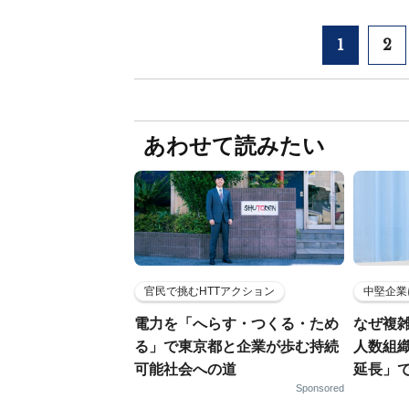
1
2
あわせて読みたい
官民で挑むHTTアクション
中堅企業
電力を「へらす・つくる・ため
なぜ複雑
る」で東京都と企業が歩む持続
人数組
可能社会への道
延長」で
Sponsored