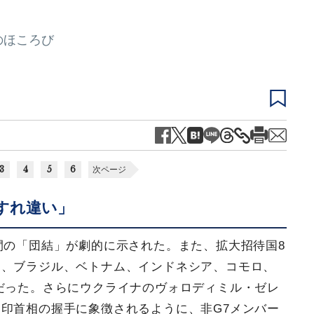
のほころび
3
4
5
6
次ページ
すれ違い」
間の「団結」が劇的に示された。また、拡大招待国8
ド、ブラジル、ベトナム、インドネシア、コモロ、
だった。さらにウクライナのヴォロディミル・ゼレ
印首相の握手に象徴されるように、非G7メンバー