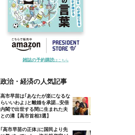
雑誌の予約購読
はこちら
政治・経済の人気記事
高市早苗は｢あなたが楽になるな
らいいわよ｣と離婚を承諾...安倍
内閣で出世する間に生まれた夫
との溝【高市首相3選】
｢高市早苗の正体｣に国民より先