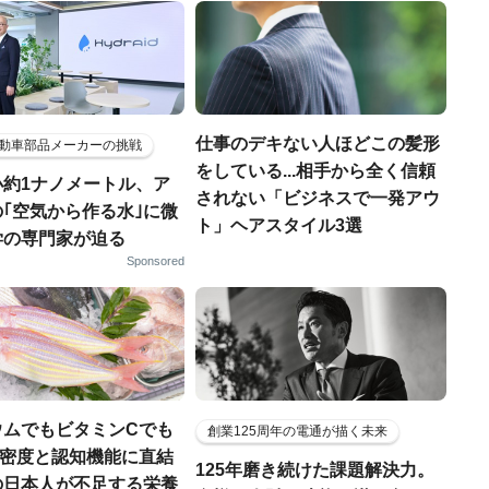
仕事のデキない人ほどこの髪形
動車部品メーカーの挑戦
をしている...相手から全く信頼
小約1ナノメートル、ア
されない「ビジネスで一発アウ
｢空気から作る水｣に微
ト」ヘアスタイル3選
学の専門家が迫る
Sponsored
ウムでもビタミンCでも
創業125周年の電通が描く未来
.骨密度と認知機能に直結
125年磨き続けた課題解決力。
の日本人が不足する栄養