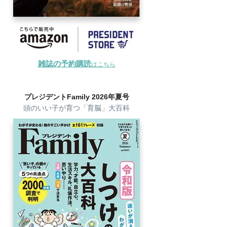
雑誌の予約購読
はこちら
プレジデントFamily 2026年夏号
頭のいい子が育つ「育脳」大百科