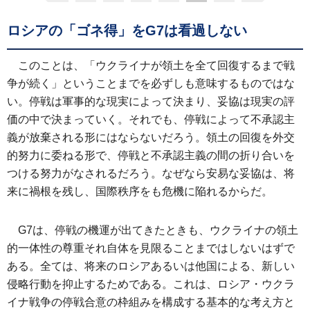
ロシアの「ゴネ得」をG7は看過しない
このことは、「ウクライナが領土を全て回復するまで戦
争が続く」ということまでを必ずしも意味するものではな
い。停戦は軍事的な現実によって決まり、妥協は現実の評
価の中で決まっていく。それでも、停戦によって不承認主
義が放棄される形にはならないだろう。領土の回復を外交
的努力に委ねる形で、停戦と不承認主義の間の折り合いを
つける努力がなされるだろう。なぜなら安易な妥協は、将
来に禍根を残し、国際秩序をも危機に陥れるからだ。
G7は、停戦の機運が出てきたときも、ウクライナの領土
的一体性の尊重それ自体を見限ることまではしないはずで
ある。全ては、将来のロシアあるいは他国による、新しい
侵略行動を抑止するためである。これは、ロシア・ウクラ
イナ戦争の停戦合意の枠組みを構成する基本的な考え方と