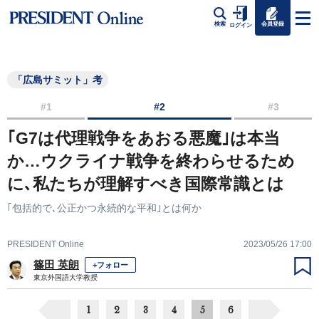
会員登録
検索
ログイン
「広島サミット」考
#1
#2
#3
｢G7は代理戦争をあおる悪魔｣は本当
か…ウクライナ戦争を終わらせるため
に､私たちが理解すべき国際常識とは
｢包括的で､公正かつ永続的な平和｣とは何か
PRESIDENT Online
2023/05/26 17:00
篠田 英朗
+フォロー
東京外国語大学教授
1
2
3
4
5
6