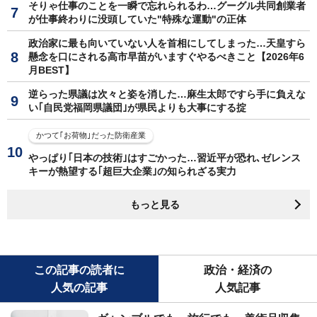
そりゃ仕事のことを一瞬で忘れられるわ…グーグル共同創業者
が仕事終わりに没頭していた"特殊な運動"の正体
政治家に最も向いていない人を首相にしてしまった…天皇すら
懸念を口にされる高市早苗がいますぐやるべきこと【2026年6
月BEST】
逆らった県議は次々と姿を消した…麻生太郎ですら手に負えな
い｢自民党福岡県議団｣が県民よりも大事にする掟
かつて｢お荷物｣だった防衛産業
やっぱり｢日本の技術｣はすごかった…習近平が恐れ､ゼレンス
キーが熱望する｢超巨大企業｣の知られざる実力
もっと見る
この記事の読者に
政治・経済の
人気の記事
人気記事