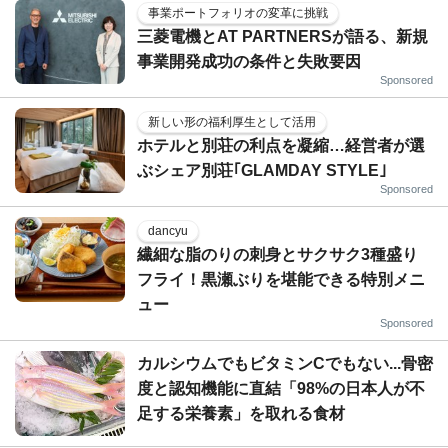
事業ポートフォリオの変革に挑戦
三菱電機とAT PARTNERSが語る、新規
事業開発成功の条件と失敗要因
Sponsored
新しい形の福利厚生として活用
ホテルと別荘の利点を凝縮…経営者が選
ぶシェア別荘｢GLAMDAY STYLE｣
Sponsored
dancyu
繊細な脂のりの刺身とサクサク3種盛り
フライ！黒瀬ぶりを堪能できる特別メニ
ュー
Sponsored
カルシウムでもビタミンCでもない...骨密
度と認知機能に直結「98%の日本人が不
足する栄養素」を取れる食材