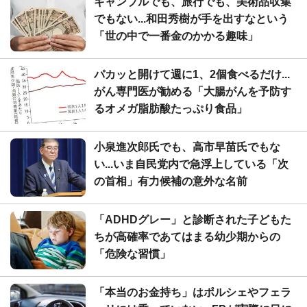
ギャンブルでも、旅行でも、美術品収集
でもない...和田秀樹が手を出すなという
「世の中で一番金のかかる趣味」
パカッと開けて週に1、2個食べるだけ...
がん専門医が勧める「大腸がんを予防す
るオメガ脂肪酸たっぷり食品」
小泉進次郎氏でも、高市早苗氏でもな
い...いま自民党内で急浮上している「次
の首相」有力候補の意外な名前
「ADHDグレー」と診断された子どもた
ちが高確率であてはまる幼少期からの
「危険な習慣」
「本当のお金持ち」はポルシェやフェラ