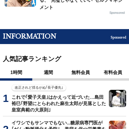
る、“完璧じゃなくていい”セルフマネジ
メント
Sponsored
INFORMATION
Sponsored
人気記事ランキング
1時間
週間
無料会員
有料会員
改正されど揺るがぬ｢長子優先｣
これで｢愛子天皇｣はかえって近づいた…島田
裕巳｢野望にとらわれた麻生太郎が見落とした
皇室典範の大原則｣
イワシでもサンマでもない...糖尿病専門医が