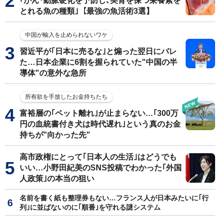
｢がん･動脈硬化を予防し､美背を保つ栄養素を
とれる魚の種類｣【最強の魚活術3選】
中国が輸入を止められないワケ
習近平が｢日本に売るな｣と煽った翌日にバレ
た…日本企業に6割を握られていた"中国の半
導体"の意外な急所
所有欲を手放したお金持ちたち
富裕層の｢ペット離れ｣が止まらない…｢300万
円の血統書付き犬は時代遅れ｣という真のお金
持ちが"向かった先"
高市政権にとって｢日本人の生活｣はどうでも
いい…小野田紀美のSNS投稿でわかった｢外国
人政策｣の本当の狙い
名前を書く紙も整理券もない…フランス人が日本みたいに｢行
列｣に並ばないのに｢順番｣を守れる謎システム