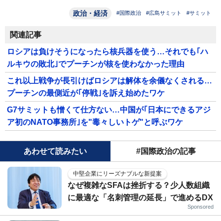
政治・経済
#国際政治
#広島サミット
#サミット
関連記事
ロシアは負けそうになったら核兵器を使う…それでも｢ハ
ルキウの敗北｣でプーチンが核を使わなかった理由
これ以上戦争が長引けばロシアは解体を余儀なくされる…
プーチンの最側近が｢停戦｣を訴え始めたワケ
G7サミットも憎くて仕方ない…中国が｢日本にできるアジ
ア初のNATO事務所｣を"毒々しいトゲ"と呼ぶワケ
あわせて読みたい
#国際政治の記事
中堅企業にリーズナブルな新提案
なぜ複雑なSFAは挫折する？少人数組織
に最適な「名刺管理の延長」で進めるDX
Sponsored