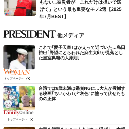
もない...被災者が「これだけは担いで逃
げて」という最も重要なモノ2選【2025
年7月BEST】
これで｢愛子天皇｣はかえって近づいた…島田
裕巳｢野望にとらわれた麻生太郎が見落とし
た皇室典範の大原則｣
トップページへ
台湾では6歳未満は鑑賞NGに…大人が震撼す
る映画｢ちいかわ｣が"灰色"に塗って伏せたも
のの正体
トップページへ