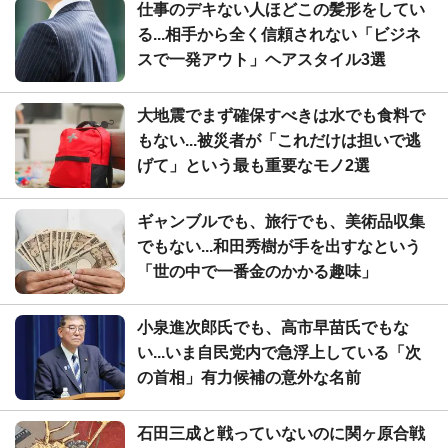
仕事のデキない人ほどこの髪形をしてい
る...相手から全く信頼されない「ビジネ
スで一発アウト」ヘアスタイル3選
大地震でまず確保すべきは水でも食料で
もない...被災者が「これだけは担いで逃
げて」という最も重要なモノ2選
ギャンブルでも、旅行でも、美術品収集
でもない...和田秀樹が手を出すなという
「世の中で一番金のかかる趣味」
小泉進次郎氏でも、高市早苗氏でもな
い...いま自民党内で急浮上している「次
の首相」有力候補の意外な名前
石田三成と戦っていないのに関ヶ原合戦