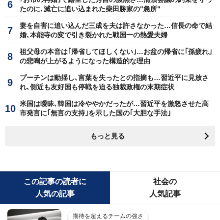
たのに､滅亡に追い込まれた柴田勝家の"急所"
妻を自害に追い込んだ三成を夫は許さなかった…信長の命で結
婚､本能寺の変で引き裂かれた戦国一の熱愛夫婦
祖父母の本音は｢帰省してほしくない｣…お盆の帰省に｢孫疲れ｣
の悲鳴が上がるようになった構造的な理由
プーチンは動揺し､言葉を失ったとの指摘も…習近平に見放さ
れ､側近も友好国も停戦を迫る独裁政権の末期症状
米国は曖昧､韓国は冷ややかだったが…習近平を激怒させた高
市発言に｢無言の支持｣を示した国の｢大胆な手法｣
もっと見る
この記事の読者に
社会の
人気の記事
人気記事
期待を超えるチームの強さ