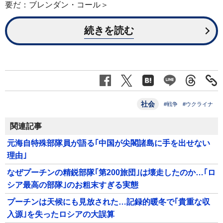
要だ：ブレンダン・コール＞
続きを読む
社会
#戦争
#ウクライナ
関連記事
元海自特殊部隊員が語る｢中国が尖閣諸島に手を出せない
理由｣
なぜプーチンの精鋭部隊｢第200旅団｣は壊走したのか…｢ロ
シア最高の部隊｣のお粗末すぎる実態
プーチンは天候にも見放された…記録的暖冬で｢貴重な収
入源｣を失ったロシアの大誤算