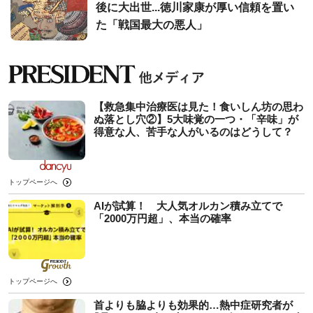
後に大出世...徳川家康が厚い信頼を置い
た「戦国最大の悪人」
【救急集中治療医は見た！食いしん坊の思わ
ぬ落とし穴②】5大味覚の一つ・「辛味」が
得意な人、苦手な人がいるのはどうして？
トップページへ
AIが試算！ 大人気オルカン積み立てで
「2000万円超」、本当の確率
トップページへ
首よりも脇よりも効果的…熱中症研究者が