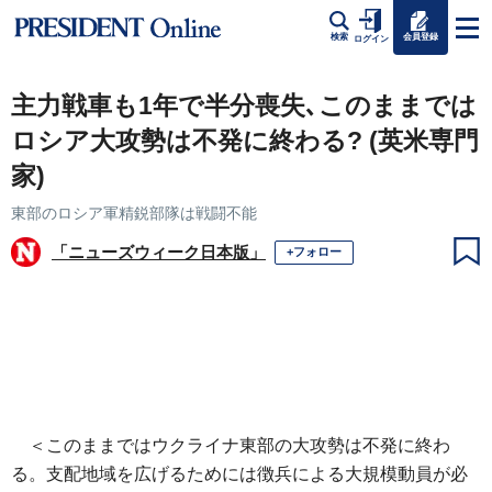
会員登録
検索
ログイン
主力戦車も1年で半分喪失､このままでは
ロシア大攻勢は不発に終わる? (英米専門
家)
東部のロシア軍精鋭部隊は戦闘不能
「ニューズウィーク日本版」
+フォロー
＜このままではウクライナ東部の大攻勢は不発に終わ
る。支配地域を広げるためには徴兵による大規模動員が必