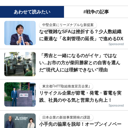
あわせて読みたい
#戦争の記事
中堅企業にリーズナブルな新提案
なぜ複雑なSFAは挫折する？少人数組織
に最適な「名刺管理の延長」で進めるDX
Sponsored
「秀吉と一緒になるのがイヤ」ではな
い...お市の方が柴田勝家との自害を選ん
だ"現代人には理解できない"理由
東京都｢HTT取組推進宣言企業｣
リサイクル企業が節電・発電・蓄電を実
践、社員のやる気と営業力も向上！
Sponsored
日本企業の新規事業開発の課題
小手先の協業を脱却！オープンイノベー