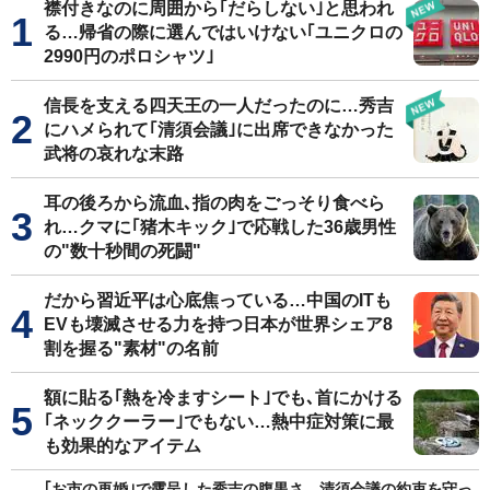
襟付きなのに周囲から｢だらしない｣と思われ
る…帰省の際に選んではいけない｢ユニクロの
2990円のポロシャツ｣
信長を支える四天王の一人だったのに…秀吉
にハメられて｢清須会議｣に出席できなかった
武将の哀れな末路
耳の後ろから流血､指の肉をごっそり食べら
れ…クマに｢猪木キック｣で応戦した36歳男性
の"数十秒間の死闘"
だから習近平は心底焦っている…中国のITも
EVも壊滅させる力を持つ日本が世界シェア8
割を握る"素材"の名前
額に貼る｢熱を冷ますシート｣でも､首にかける
｢ネッククーラー｣でもない…熱中症対策に最
も効果的なアイテム
｢お市の再婚｣で露呈した秀吉の腹黒さ…清須会議の約束を守っ