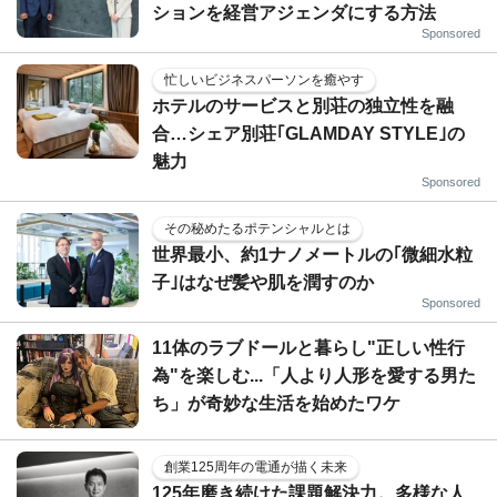
ションを経営アジェンダにする方法
Sponsored
忙しいビジネスパーソンを癒やす
ホテルのサービスと別荘の独立性を融
合…シェア別荘｢GLAMDAY STYLE｣の
魅力
Sponsored
その秘めたるポテンシャルとは
世界最小、約1ナノメートルの｢微細水粒
子｣はなぜ髪や肌を潤すのか
Sponsored
11体のラブドールと暮らし"正しい性行
為"を楽しむ...「人より人形を愛する男た
ち」が奇妙な生活を始めたワケ
創業125周年の電通が描く未来
125年磨き続けた課題解決力。多様な人