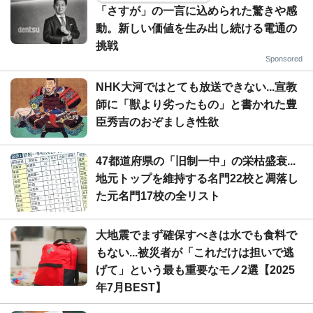
「さすが」の一言に込められた驚きや感
動。新しい価値を生み出し続ける電通の
挑戦
Sponsored
NHK大河ではとても放送できない...宣教
師に「獣より劣ったもの」と書かれた豊
臣秀吉のおぞましき性欲
47都道府県の「旧制一中」の栄枯盛衰...
地元トップを維持する名門22校と凋落し
た元名門17校の全リスト
大地震でまず確保すべきは水でも食料で
もない...被災者が「これだけは担いで逃
げて」という最も重要なモノ2選【2025
年7月BEST】