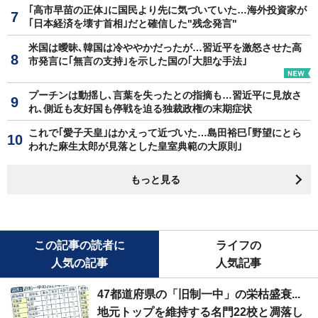
｢高市早苗の正体｣に国民より先に気づいていた…海外投資家が
｢日本経済を壊す首相｣だと確信した"残念発言"
米国は曖昧､韓国は冷ややかだったが…習近平を激怒させた高
市発言に｢無言の支持｣を示した国の｢大胆な手法｣
プーチンは動揺し､言葉を失ったとの指摘も…習近平に見放さ
れ､側近も友好国も停戦を迫る独裁政権の末期症状
これで｢愛子天皇｣はかえって近づいた…島田裕巳｢野望にとら
われた麻生太郎が見落とした皇室典範の大原則｣
もっと見る
この記事の読者に
ライフの
人気の記事
人気記事
47都道府県の「旧制一中」の栄枯盛衰...
地元トップを維持する名門22校と凋落し