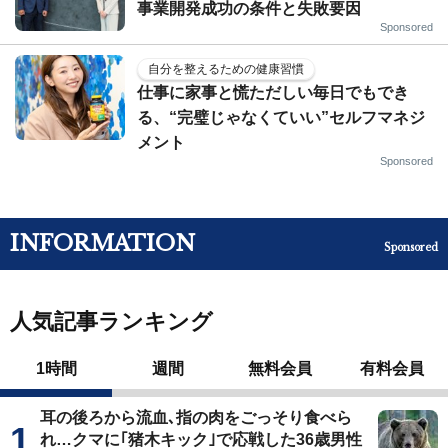
事業開発成功の条件と失敗要因
Sponsored
自分を整えるための健康習慣
仕事に家事と慌ただしい毎日でもでき
る、“完璧じゃなくていい”セルフマネジ
メント
Sponsored
INFORMATION
Sponsored
人気記事ランキング
1時間
週間
無料会員
有料会員
耳の後ろから流血､指の肉をごっそり食べら
れ…クマに｢猪木キック｣で応戦した36歳男性