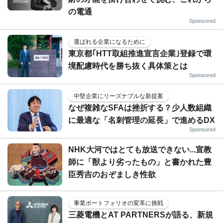
の電通
Sponsored
選ばれる企業になるために
東京都｢HTT取組推進宣言企業｣登録で環
境配慮時代を勝ち抜く具体策とは
Sponsored
中堅企業にリーズナブルな新提案
なぜ複雑なSFAは挫折する？少人数組織
に最適な「名刺管理の延長」で進めるDX
Sponsored
NHK大河ではとても放送できない...宣教
師に「獣より劣ったもの」と書かれた豊
臣秀吉のおぞましき性欲
事業ポートフォリオの変革に挑戦
三菱電機とAT PARTNERSが語る、新規