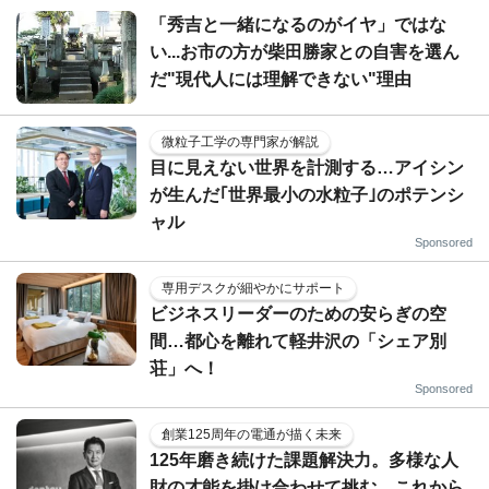
「秀吉と一緒になるのがイヤ」ではな
い...お市の方が柴田勝家との自害を選ん
だ"現代人には理解できない"理由
微粒子工学の専門家が解説
目に見えない世界を計測する…アイシン
が生んだ｢世界最小の水粒子｣のポテンシ
ャル
Sponsored
専用デスクが細やかにサポート
ビジネスリーダーのための安らぎの空
間…都心を離れて軽井沢の「シェア別
荘」へ！
Sponsored
創業125周年の電通が描く未来
125年磨き続けた課題解決力。多様な人
財の才能を掛け合わせて挑む、これから