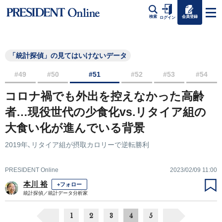
会員登録
検索
ログイン
「統計探偵」の見てはいけないデータ
#49
#50
#51
#52
#53
#54
コロナ禍でも外出を控えなかった高齢
者…現役世代の少食化vs.リタイア組の
大食い化が進んでいる背景
2019年､リタイア組が摂取カロリーで逆転勝利
PRESIDENT Online
2023/02/09 11:00
本川 裕
+フォロー
統計探偵／統計データ分析家
1
2
3
4
5