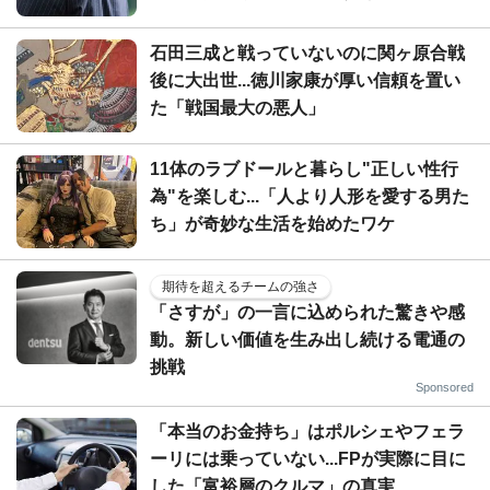
石田三成と戦っていないのに関ヶ原合戦
後に大出世...徳川家康が厚い信頼を置い
た「戦国最大の悪人」
11体のラブドールと暮らし"正しい性行
為"を楽しむ...「人より人形を愛する男た
ち」が奇妙な生活を始めたワケ
期待を超えるチームの強さ
「さすが」の一言に込められた驚きや感
動。新しい価値を生み出し続ける電通の
挑戦
Sponsored
「本当のお金持ち」はポルシェやフェラ
ーリには乗っていない...FPが実際に目に
した「富裕層のクルマ」の真実