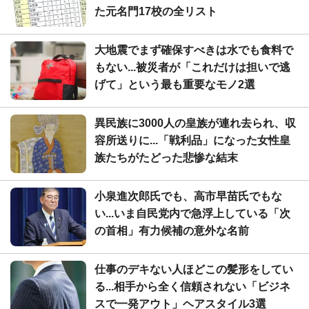
た元名門17校の全リスト
大地震でまず確保すべきは水でも食料で
もない...被災者が「これだけは担いで逃
げて」という最も重要なモノ2選
異民族に3000人の皇族が連れ去られ、収
容所送りに...「戦利品」になった女性皇
族たちがたどった悲惨な結末
小泉進次郎氏でも、高市早苗氏でもな
い...いま自民党内で急浮上している「次
の首相」有力候補の意外な名前
仕事のデキない人ほどこの髪形をしてい
る...相手から全く信頼されない「ビジネ
スで一発アウト」ヘアスタイル3選