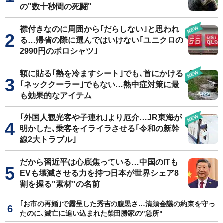
の"数十秒間の死闘"
襟付きなのに周囲から｢だらしない｣と思われ
る…帰省の際に選んではいけない｢ユニクロの
2990円のポロシャツ｣
額に貼る｢熱を冷ますシート｣でも､首にかける
｢ネッククーラー｣でもない…熱中症対策に最
も効果的なアイテム
｢外国人観光客や子連れ｣より厄介…JR東海が
明かした､乗客をイライラさせる｢令和の新幹
線2大トラブル｣
だから習近平は心底焦っている…中国のITも
EVも壊滅させる力を持つ日本が世界シェア8
割を握る"素材"の名前
｢お市の再婚｣で露呈した秀吉の腹黒さ…清須会議の約束を守っ
たのに､滅亡に追い込まれた柴田勝家の"急所"