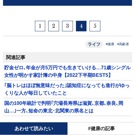
1
2
3
4
5
ライフ
#健康
#高齢者
関連記事
貯金ゼロ､年金が月5万円でも生きていける…71歳シングル
女性が明かす家計簿の中身【2022下半期BEST5】
｢脳トレはほぼ無意味だった｣認知症になっても進行がゆっ
くりな人が毎日していたこと
国の100年統計で判明｢穴場長寿県は滋賀､京都､奈良､岡
山…｣一方､短命の東北･北関東の県名とは
あわせて読みたい
#健康の記事