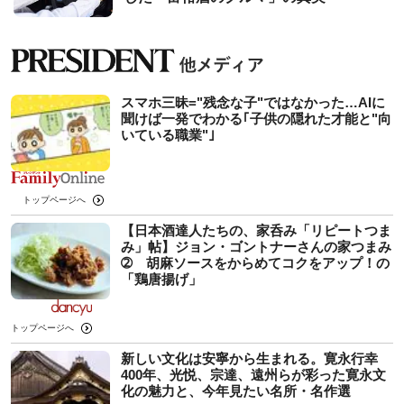
スマホ三昧="残念な子"ではなかった…AIに
聞けば一発でわかる｢子供の隠れた才能と"向
いている職業"｣
トップページへ
【日本酒達人たちの、家呑み「リピートつま
み」帖】ジョン・ゴントナーさんの家つまみ
➁ 胡麻ソースをからめてコクをアップ！の
「鶏唐揚げ」
トップページへ
新しい文化は安寧から生まれる。寛永行幸
400年、光悦、宗達、遠州らが彩った寛永文
化の魅力と、今年見たい名所・名作選