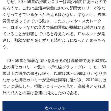
なぜ、20～59歳の摂取カロリーは減少傾向にあったので
あろうか。これは生活や労働において消費カロリーが少な
くなってきているからと考えるほかない。すなわち、肉体
労働が減ってきている動き、またクルマやエスカレータ
ー、ロボットなどの普及で筋肉運動が機械に代替されてき
ていることが影響していると考えられる。ITやネットが発
達し、無駄な動きをせずとも済むようになったためもあろ
う。
20～59歳と顕著な違いを見せるのは高齢層である60歳以
上の摂取カロリーの動き（折れ線グラフ：グレー）だ。60
歳以上の減少の傾きは緩く、以前は20～59歳よりかなり少
なかった摂取カロリーが近年は同等に近づき、2019年には
ついに逆転した。摂取カロリーから見て、高齢者とそれ以
外の成人との差は急速に消失したのである。
次ページ