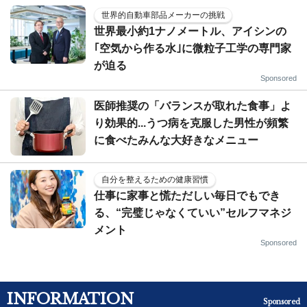
世界的自動車部品メーカーの挑戦
世界最小約1ナノメートル、アイシンの
｢空気から作る水｣に微粒子工学の専門家
が迫る
Sponsored
医師推奨の「バランスが取れた食事」よ
り効果的...うつ病を克服した男性が頻繁
に食べたみんな大好きなメニュー
自分を整えるための健康習慣
仕事に家事と慌ただしい毎日でもでき
る、“完璧じゃなくていい”セルフマネジ
メント
Sponsored
INFORMATION
Sponsored