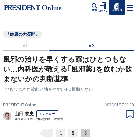
会員登録
検索
ログイン
『健康の大疑問』
#1
#2
風邪の治りを早くする薬はひとつもな
い…内科医が教える｢風邪薬｣を飲むか飲
まないかの判断基準
｢ひきはじめに飲むと効きやすい｣は根拠がない
PRESIDENT Online
2023/01/27 11:00
山田 悠史
+フォロー
米国老年医学・内科専門医、医学博士
1
2
3