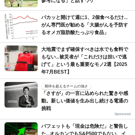
参考になる」と話すワケ
パカッと開けて週に1、2個食べるだけ...
がん専門医が勧める「大腸がんを予防す
るオメガ脂肪酸たっぷり食品」
大地震でまず確保すべきは水でも食料で
もない...被災者が「これだけは担いで逃
げて」という最も重要なモノ2選【2025
年7月BEST】
期待を超えるチームの強さ
「さすが」の一言に込められた驚きや感
動。新しい価値を生み出し続ける電通の
挑戦
Sponsored
バフェットも「現金は危険だ」と警告し
た...オルカンでもS&P500でもない、イ