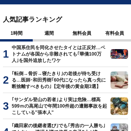
人気記事ランキング
1時間
週間
無料会員
有料会員
中国系住民を同化させたタイとは正反対…ベ
トナムが各国から非難されても｢華僑100万
人｣を国外追放したワケ
｢転倒→骨折→寝たきり｣の老後が待ち受け
る…医師･和田秀樹｢60代になったら真っ先に
断捨離すべきもの｣【定年後の黄金期3選】
｢サンダル登山の若者｣より実は危険…標高
599ｍの高尾山で年間100件超の遭難事故を起
こしている"張本人"
｢織田家の後継者選び｣でも｢秀吉の一人勝ち｣