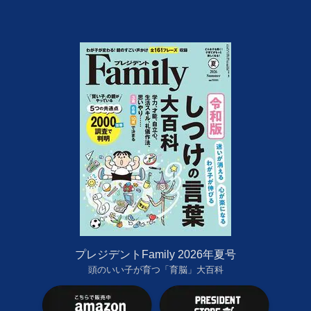
プレジデントFamily 2026年夏号
頭のいい子が育つ「育脳」大百科