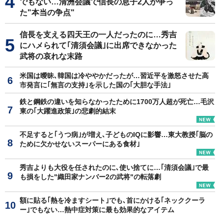
でもない…清洲会議で信長の息子2人が争っ
た"本当の争点"
信長を支える四天王の一人だったのに…秀吉
にハメられて｢清須会議｣に出席できなかった
武将の哀れな末路
米国は曖昧､韓国は冷ややかだったが…習近平を激怒させた高
市発言に｢無言の支持｣を示した国の｢大胆な手法｣
鉄と鋼鉄の違いを知らなかったために1700万人超が死亡…毛沢
東の｢大躍進政策｣の悲劇的結末
不足すると｢うつ病｣が増え､子どものIQに影響…東大教授｢脳の
ために欠かせないスーパーにある食材｣
秀吉よりも大役を任されたのに､使い捨てに…｢清須会議｣で最
も損をした"織田家ナンバー2の武将"の転落劇
額に貼る｢熱を冷ますシート｣でも､首にかける｢ネッククーラ
ー｣でもない…熱中症対策に最も効果的なアイテム