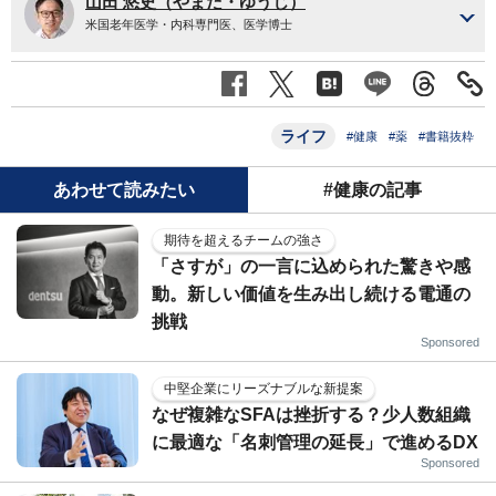
山田 悠史（やまだ・ゆうじ）
米国老年医学・内科専門医、医学博士
ライフ
#健康
#薬
#書籍抜粋
あわせて読みたい
#健康の記事
期待を超えるチームの強さ
「さすが」の一言に込められた驚きや感
動。新しい価値を生み出し続ける電通の
挑戦
Sponsored
中堅企業にリーズナブルな新提案
なぜ複雑なSFAは挫折する？少人数組織
に最適な「名刺管理の延長」で進めるDX
Sponsored