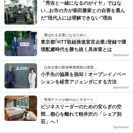
「秀吉と一緒になるのがイヤ」ではな
い...お市の方が柴田勝家との自害を選ん
だ"現代人には理解できない"理由
選ばれる企業になるために
東京都｢HTT取組推進宣言企業｣登録で環
境配慮時代を勝ち抜く具体策とは
Sponsored
日本企業の新規事業開発の課題
小手先の協業を脱却！オープンイノベー
ションを経営アジェンダにする方法
Sponsored
専用デスクが細やかにサポート
ビジネスリーダーのための安らぎの空
間…都心を離れて軽井沢の「シェア別
荘」へ！
Sponsored