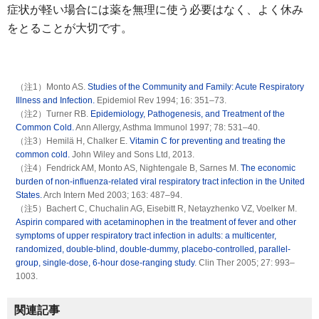
症状が軽い場合には薬を無理に使う必要はなく、よく休み
をとることが大切です。
（注1）Monto AS.
Studies of the Community and Family: Acute Respiratory
Illness and Infection.
Epidemiol Rev 1994; 16: 351–73.
（注2）Turner RB.
Epidemiology, Pathogenesis, and Treatment of the
Common Cold.
Ann Allergy, Asthma Immunol 1997; 78: 531–40.
（注3）Hemilä H, Chalker E.
Vitamin C for preventing and treating the
common cold.
John Wiley and Sons Ltd, 2013.
（注4）Fendrick AM, Monto AS, Nightengale B, Sarnes M.
The economic
burden of non-influenza-related viral respiratory tract infection in the United
States.
Arch Intern Med 2003; 163: 487–94.
（注5）Bachert C, Chuchalin AG, Eisebitt R, Netayzhenko VZ, Voelker M.
Aspirin compared with acetaminophen in the treatment of fever and other
symptoms of upper respiratory tract infection in adults: a multicenter,
randomized, double-blind, double-dummy, placebo-controlled, parallel-
group, single-dose, 6-hour dose-ranging study
. Clin Ther 2005; 27: 993–
1003.
関連記事