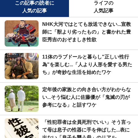
この記事の読者に
ライフの
人気の記事
人気記事
NHK大河ではとても放送できない...宣教
師に「獣より劣ったもの」と書かれた豊
臣秀吉のおぞましき性欲
11体のラブドールと暮らし"正しい性行
為"を楽しむ...「人より人形を愛する男た
ち」が奇妙な生活を始めたワケ
定年後の家族との向き合い方がわからな
い...そう悩む人に佐藤優が「鬼滅の刃が
参考になる」と話すワケ
「性犯罪者は全員死刑でいい」そう言っ
て母は息子の性器に手を伸ばした...表に
出ない「息子を襲う母」のリアル