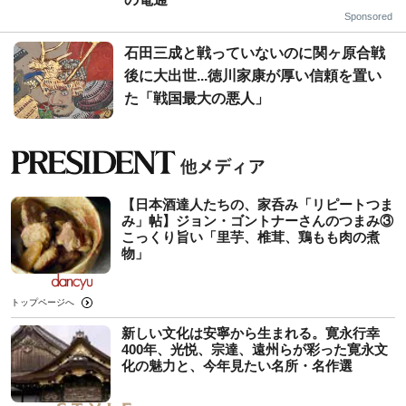
Sponsored
石田三成と戦っていないのに関ヶ原合戦
後に大出世...徳川家康が厚い信頼を置い
た「戦国最大の悪人」
【日本酒達人たちの、家呑み「リピートつま
み」帖】ジョン・ゴントナーさんのつまみ③
こっくり旨い「里芋、椎茸、鶏もも肉の煮
物」
トップページへ
新しい文化は安寧から生まれる。寛永行幸
400年、光悦、宗達、遠州らが彩った寛永文
化の魅力と、今年見たい名所・名作選