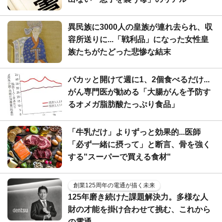
異民族に3000人の皇族が連れ去られ、収
容所送りに...「戦利品」になった女性皇
族たちがたどった悲惨な結末
パカッと開けて週に1、2個食べるだけ...
がん専門医が勧める「大腸がんを予防す
るオメガ脂肪酸たっぷり食品」
「牛乳だけ」よりずっと効果的...医師
「必ず一緒に摂って」と断言、骨を強く
する"スーパーで買える食材"
創業125周年の電通が描く未来
125年磨き続けた課題解決力。多様な人
財の才能を掛け合わせて挑む、これから
の電通