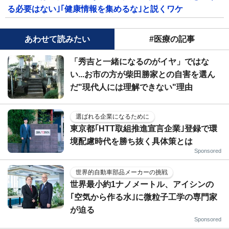
る必要はない｣｢健康情報を集めるな｣と説くワケ
あわせて読みたい
#医療の記事
「秀吉と一緒になるのがイヤ」ではな
い...お市の方が柴田勝家との自害を選ん
だ"現代人には理解できない"理由
選ばれる企業になるために
東京都｢HTT取組推進宣言企業｣登録で環
境配慮時代を勝ち抜く具体策とは
Sponsored
世界的自動車部品メーカーの挑戦
世界最小約1ナノメートル、アイシンの
｢空気から作る水｣に微粒子工学の専門家
が迫る
Sponsored