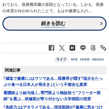
れており、医療費高騰の原因となっている。しかも、医療
の本質がゆがめられたことで、もはや健康な人の…
続きを読む
ライフ
#医療
#医療費
#書籍抜粋
関連記事
｢減塩で健康に｣はウソである…医療界が隠す｢塩分をたっ
ぷり食べる日本人が長生き｣という不都合な真実
看護師より給与低く､専門医より検診担う"フリーター医
師"を選ぶ…研修医が寄り付かない大学病院の現実
｢免疫力｣はデタラメである…現役医師が｢健康に気をつけ