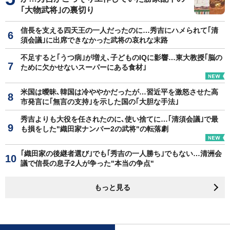
｢大物武将｣の裏切り
信長を支える四天王の一人だったのに…秀吉にハメられて｢清
須会議｣に出席できなかった武将の哀れな末路
不足すると｢うつ病｣が増え､子どものIQに影響…東大教授｢脳の
ために欠かせないスーパーにある食材｣
米国は曖昧､韓国は冷ややかだったが…習近平を激怒させた高
市発言に｢無言の支持｣を示した国の｢大胆な手法｣
秀吉よりも大役を任されたのに､使い捨てに…｢清須会議｣で最
も損をした"織田家ナンバー2の武将"の転落劇
｢織田家の後継者選び｣でも｢秀吉の一人勝ち｣でもない…清洲会
議で信長の息子2人が争った"本当の争点"
もっと見る