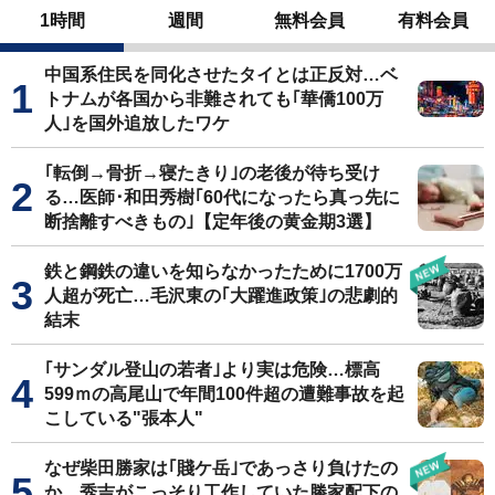
1時間
週間
無料会員
有料会員
中国系住民を同化させたタイとは正反対…ベ
トナムが各国から非難されても｢華僑100万
人｣を国外追放したワケ
｢転倒→骨折→寝たきり｣の老後が待ち受け
る…医師･和田秀樹｢60代になったら真っ先に
断捨離すべきもの｣【定年後の黄金期3選】
鉄と鋼鉄の違いを知らなかったために1700万
人超が死亡…毛沢東の｢大躍進政策｣の悲劇的
結末
｢サンダル登山の若者｣より実は危険…標高
599ｍの高尾山で年間100件超の遭難事故を起
こしている"張本人"
なぜ柴田勝家は｢賤ケ岳｣であっさり負けたの
か…秀吉がこっそり工作していた勝家配下の