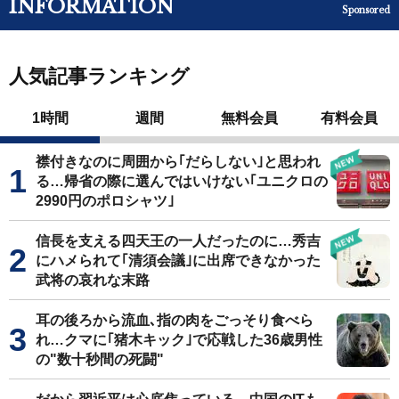
INFORMATION
Sponsored
人気記事ランキング
1時間
週間
無料会員
有料会員
襟付きなのに周囲から｢だらしない｣と思われ
る…帰省の際に選んではいけない｢ユニクロの
2990円のポロシャツ｣
信長を支える四天王の一人だったのに…秀吉
にハメられて｢清須会議｣に出席できなかった
武将の哀れな末路
耳の後ろから流血､指の肉をごっそり食べら
れ…クマに｢猪木キック｣で応戦した36歳男性
の"数十秒間の死闘"