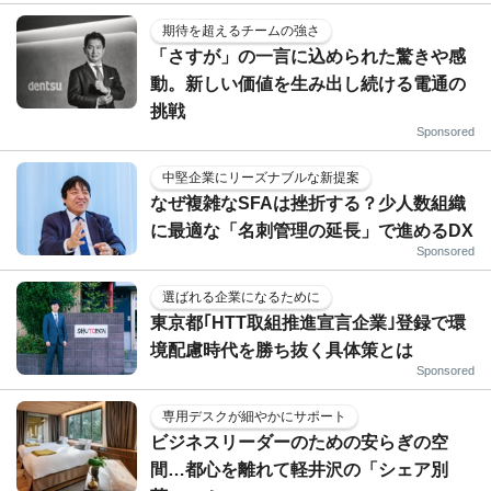
期待を超えるチームの強さ
「さすが」の一言に込められた驚きや感
動。新しい価値を生み出し続ける電通の
挑戦
Sponsored
中堅企業にリーズナブルな新提案
なぜ複雑なSFAは挫折する？少人数組織
に最適な「名刺管理の延長」で進めるDX
Sponsored
選ばれる企業になるために
東京都｢HTT取組推進宣言企業｣登録で環
境配慮時代を勝ち抜く具体策とは
Sponsored
専用デスクが細やかにサポート
ビジネスリーダーのための安らぎの空
間…都心を離れて軽井沢の「シェア別