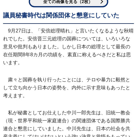
全ての画像を見る（2枚）
議員秘書時代は関係団体と懇意にしていた
9月27日は、「安倍総理晴れ」と言いたくなるような秋晴
れでした。安倍晋三元総理の国葬については、いろいろな
意見や批判もありました。しかし日本の総理として最長の
在任期間8年8カ月の功績を、素直に称えるべきだと私は思
います。
粛々と国葬を執り行ったことには、テロや暴力に毅然と
して立ち向かう日本の姿勢を、内外に示す意味もあったと
考えます。
私が秘書としてお仕えした中川一郎先生は、旧統一教会
（現・世界平和統一家庭連合）の関連団体である国際勝共
連合と懇意にしていました。中川先生は、日本の社会を共
産主義にしてはいけないという強い決意と覚悟をもってい