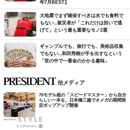
年7月BEST】
大地震でまず確保すべきは水でも食料で
もない...被災者が「これだけは担いで逃
げて」という最も重要なモノ2選
ギャンブルでも、旅行でも、美術品収集
でもない...和田秀樹が手を出すなという
「世の中で一番金のかかる趣味」
70モデル超の「スピードマスター」から自分
らしい一本を。日本橋三越でオメガの期間限
定ポップアップ開催
トップページへ