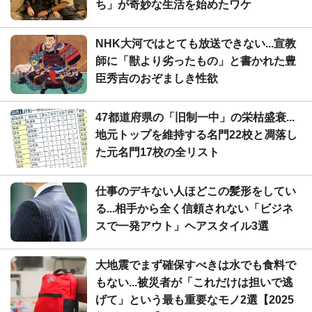
ち」が奇妙な生活を始めたワケ
NHK大河ではとても放送できない...宣教
師に「獣より劣ったもの」と書かれた豊
臣秀吉のおぞましき性欲
47都道府県の「旧制一中」の栄枯盛衰...
地元トップを維持する名門22校と凋落し
た元名門17校の全リスト
仕事のデキない人ほどこの髪形をしてい
る...相手から全く信頼されない「ビジネ
スで一発アウト」ヘアスタイル3選
大地震でまず確保すべきは水でも食料で
もない...被災者が「これだけは担いで逃
げて」という最も重要なモノ2選【2025