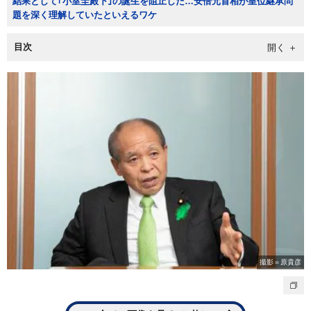
結果として｢小室圭殿下｣の誕生を阻止した…安倍元首相が皇位継承問
題を深く理解していたといえるワケ
目次
撮影＝原貴彦