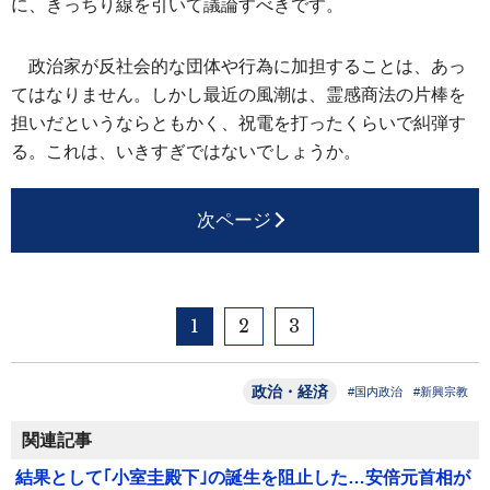
に、きっちり線を引いて議論すべきです。
政治家が反社会的な団体や行為に加担することは、あっ
てはなりません。しかし最近の風潮は、霊感商法の片棒を
担いだというならともかく、祝電を打ったくらいで糾弾す
る。これは、いきすぎではないでしょうか。
次ページ
1
2
3
政治・経済
#国内政治
#新興宗教
関連記事
結果として｢小室圭殿下｣の誕生を阻止した…安倍元首相が