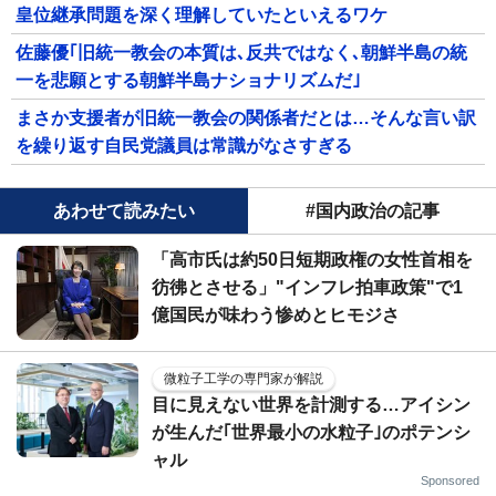
皇位継承問題を深く理解していたといえるワケ
佐藤優｢旧統一教会の本質は､反共ではなく､朝鮮半島の統
一を悲願とする朝鮮半島ナショナリズムだ｣
まさか支援者が旧統一教会の関係者だとは…そんな言い訳
を繰り返す自民党議員は常識がなさすぎる
あわせて読みたい
#国内政治の記事
「高市氏は約50日短期政権の女性首相を
彷彿とさせる」"インフレ拍車政策"で1
億国民が味わう惨めとヒモジさ
微粒子工学の専門家が解説
目に見えない世界を計測する…アイシン
が生んだ｢世界最小の水粒子｣のポテンシ
ャル
Sponsored