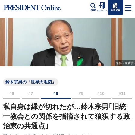
会員登録
検索
ログイン
撮影＝原貴彦
鈴木宗男の「世界大地図」
#6
#7
#8
#9
#10
#11
私自身は縁が切れたが…鈴木宗男｢旧統
一教会との関係を指摘されて狼狽する政
治家の共通点｣