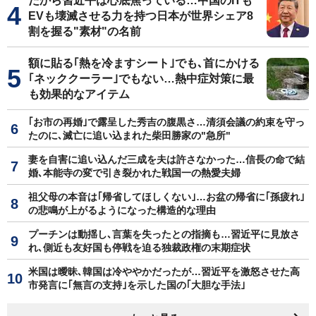
だから習近平は心底焦っている…中国のITも
EVも壊滅させる力を持つ日本が世界シェア8
割を握る"素材"の名前
額に貼る｢熱を冷ますシート｣でも､首にかける
｢ネッククーラー｣でもない…熱中症対策に最
も効果的なアイテム
｢お市の再婚｣で露呈した秀吉の腹黒さ…清須会議の約束を守っ
たのに､滅亡に追い込まれた柴田勝家の"急所"
妻を自害に追い込んだ三成を夫は許さなかった…信長の命で結
婚､本能寺の変で引き裂かれた戦国一の熱愛夫婦
祖父母の本音は｢帰省してほしくない｣…お盆の帰省に｢孫疲れ｣
の悲鳴が上がるようになった構造的な理由
プーチンは動揺し､言葉を失ったとの指摘も…習近平に見放さ
れ､側近も友好国も停戦を迫る独裁政権の末期症状
米国は曖昧､韓国は冷ややかだったが…習近平を激怒させた高
市発言に｢無言の支持｣を示した国の｢大胆な手法｣