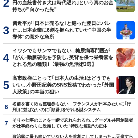
円の血統書付き犬は時代遅れ｣という真のお金
持ちが"向かった先"
習近平が｢日本に売るな｣と煽った翌日にバレ
た…日本企業に6割を握られていた"中国の半
導体"の意外な急所
イワシでもサンマでもない...糖尿病専門医が
｢がん･動脈硬化を予防し､美背を保つ栄養素を
とれる魚の種類｣【最強の魚活術3選】
高市政権にとって｢日本人の生活｣はどうでも
いい…小野田紀美のSNS投稿でわかった｢外国
人政策｣の本当の狙い
名前を書く紙も整理券もない…フランス人が日本みたいに｢行
列｣に並ばないのに｢順番｣を守れる謎システム
そりゃ仕事のことを一瞬で忘れられるわ…グーグル共同創業者
が仕事終わりに没頭していた"特殊な運動"の正体
政治家に最も向いていない人を首相にしてしまった…天皇すら