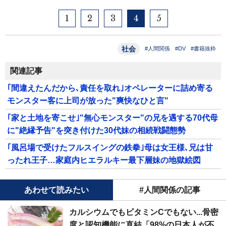
1
2
3
4
5
社会
#人間関係
#DV
#書籍抜粋
関連記事
｢間違えたんだから､責任を取れ｣オペレーターに詰め寄る
モンスター客に上司が放った"爽快なひと言"
｢家と土地を寄こせ｣"無心モンスター"の兄を遇する70代母
に"絶縁予告"を突き付けた30代妹の相続戦闘態勢
｢風呂場で受けたフルスイングの鉄拳｣母は女王様､兄は甘
ったれ王子…家庭内ヒエラルキー最下層妹の地獄絵図
あわせて読みたい
#人間関係の記事
カルシウムでもビタミンCでもない...骨密
度と認知機能に直結「98%の日本人が不