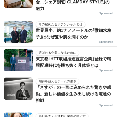
合…シェア別荘｢GLAMDAY STYLE｣の
魅力
Sponsored
その秘めたるポテンシャルとは
世界最小、約1ナノメートルの｢微細水粒
子｣はなぜ髪や肌を潤すのか
Sponsored
選ばれる企業になるために
東京都｢HTT取組推進宣言企業｣登録で環
境配慮時代を勝ち抜く具体策とは
Sponsored
期待を超えるチームの強さ
「さすが」の一言に込められた驚きや感
動。新しい価値を生み出し続ける電通の
挑戦
Sponsored
毎日を支える運動と栄養の整え方