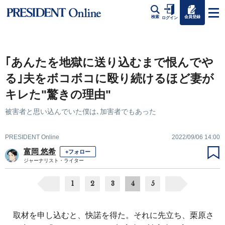
会員登録
検索
ログイン
｢あんたを地獄に送り込むまで恨んでや
る｣夫をボコボコに殴り続けるほど妻が
キレた"驚きの理由"
被害者と思い込んでいた僕は､加害者でもあった
PRESIDENT Online
2022/09/06 14:00
富岡 悠希
+フォロー
ジャーナリスト・ライター
1
2
3
4
5
取材を申し込むと、快諾を得た。それに先立ち、栗原さ