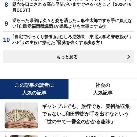
懸念を口にされる高市早苗がいますぐやるべきこと【2026年6
月BEST】
逆らった県議は次々と姿を消した…麻生太郎ですら手に負えな
い｢自民党福岡県議団｣が県民よりも大事にする掟
｢自宅でゆっくり静養｣はむしろ逆効果…東北大学名誉教授がリ
ハビリの主役に据えた｢腎臓を強くする歩き方｣
もっと見る
この記事の読者に
社会の
人気の記事
人気記事
ギャンブルでも、旅行でも、美術品収集
でもない...和田秀樹が手を出すなという
「世の中で一番金のかかる趣味」