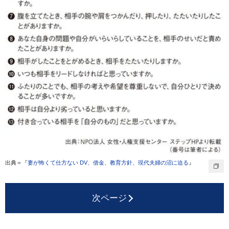
出典＝『
妻が怖くて仕方ない DV、借金、教育方針、現代夫婦の沼に迫る
』
次ページ