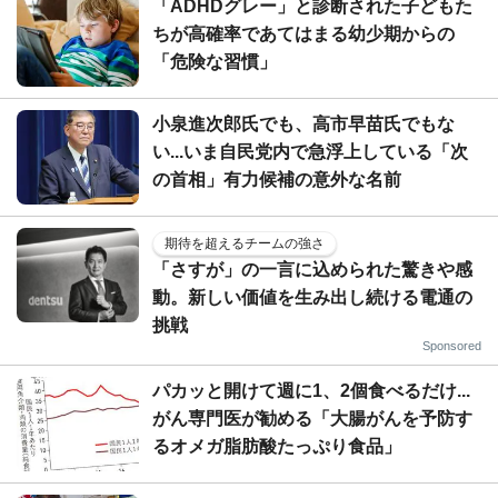
「ADHDグレー」と診断された子どもた
ちが高確率であてはまる幼少期からの
「危険な習慣」
小泉進次郎氏でも、高市早苗氏でもな
い...いま自民党内で急浮上している「次
の首相」有力候補の意外な名前
期待を超えるチームの強さ
「さすが」の一言に込められた驚きや感
動。新しい価値を生み出し続ける電通の
挑戦
Sponsored
パカッと開けて週に1、2個食べるだけ...
がん専門医が勧める「大腸がんを予防す
るオメガ脂肪酸たっぷり食品」