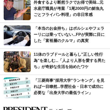
外食するより断然ラクでお得で美味...元
水産庁職員が考案「1尾2000円の鮮魚丸
ごとフライパン料理」の非日常感
「本当のお金持ち」はポルシェやフェラ
ーリには乗っていない...FPが実際に目に
した「富裕層のクルマ」の真実
11体のラブドールと暮らし"正しい性行
為"を楽しむ...「人より人形を愛する男た
ち」が奇妙な生活を始めたワケ
「三菱商事"採用大学"ランキング」を見
れば一目瞭然...学歴社会・日本で成功に
必要な「出身大学の最低ライン」