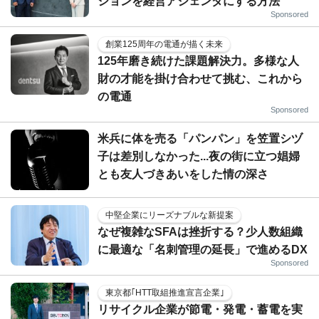
ションを経営アジェンダにする方法
Sponsored
創業125周年の電通が描く未来
125年磨き続けた課題解決力。多様な人
財の才能を掛け合わせて挑む、これから
の電通
Sponsored
米兵に体を売る「パンパン」を笠置シヅ
子は差別しなかった...夜の街に立つ娼婦
とも友人づきあいをした情の深さ
中堅企業にリーズナブルな新提案
なぜ複雑なSFAは挫折する？少人数組織
に最適な「名刺管理の延長」で進めるDX
Sponsored
東京都｢HTT取組推進宣言企業｣
リサイクル企業が節電・発電・蓄電を実