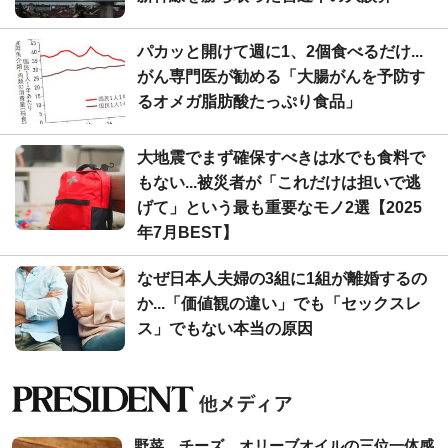
パカッと開けて週に1、2個食べるだけ...
がん専門医が勧める「大腸がんを予防す
るオメガ脂肪酸たっぷり食品」
大地震でまず確保すべきは水でも食料で
もない...被災者が「これだけは担いで逃
げて」という最も重要なモノ2選【2025
年7月BEST】
なぜ日本人夫婦の3組に1組が離婚するの
か...「価値観の違い」でも「セックスレ
ス」でもない本当の原因
野菜、チーズ、オリーブオイルの三位一体感