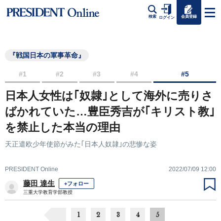
会員登録
検索
ログイン
『戦国日本の軍事革命』
#1
#2
#3
#4
#5
日本人女性は｢奴隷｣として海外に売りさ
ばかれていた…豊臣秀吉が｢キリスト教｣
を禁止した本当の理由
天正遣欧少年使節がみた｢日本人奴隷｣の悲惨な姿
PRESIDENT Online
2022/07/09 12:00
藤田 達生
+フォロー
三重大学教育学部教授
1
2
3
4
5