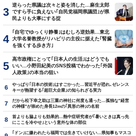
逆らった県議は次々と姿を消した…麻生太郎
ですら手に負えない｢自民党福岡県議団｣が県
民よりも大事にする掟
｢自宅でゆっくり静養｣はむしろ逆効果…東北
大学名誉教授がリハビリの主役に据えた｢腎臓
を強くする歩き方｣
高市政権にとって｢日本人の生活｣はどうでも
いい…小野田紀美のSNS投稿でわかった｢外国
人政策｣の本当の狙い
やっぱり｢日本の技術｣はすごかった…習近平が恐れ､ゼレンス
キーが熱望する｢超巨大企業｣の知られざる実力
だから松下幸之助は三重の神社に何度も通った…孤独な"経営
の神様"が崇めた身長12mの｢異形の神｣の名前
首よりも脇よりも効果的…熱中症研究者が｢暑いときは真っ先
にここを冷やせ｣という意外な体の部位
｢ドン｣に嫌われたら福岡では生きていけない…県知事もマスコ