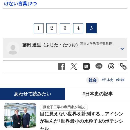
けない言葉｣2つ
1
2
3
4
5
三重大学教育学部教授
藤田 達生（ふじた・たつお）
社会
#日本史
#奴隷
あわせて読みたい
#日本史の記事
微粒子工学の専門家が解説
目に見えない世界を計測する…アイシン
が生んだ｢世界最小の水粒子｣のポテンシ
ャル