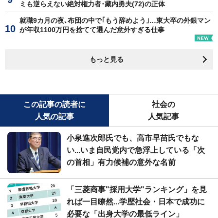
ミも逆らえない絶対権力者･藏内勇夫(72)の正体
就職9カ月の夜､布団の中で｢もう辞めよう｣…東大卒の外銀マン
が年収1100万円を捨てて選んだ意外すぎる仕事
もっと見る
この記事の読者に
社会の
人気の記事
人気記事
小泉進次郎氏でも、高市早苗氏でもな
い...いま自民党内で急浮上している「次
の首相」有力候補の意外な名前
「三菱商事"採用大学"ランキング」を見
れば一目瞭然...学歴社会・日本で成功に
必要な「出身大学の最低ライン」