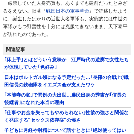
厳禁していた人身売買も、あくまでも建前だったとみざ
るをえない。拙著『
戦国日本の軍事革命
』で詳述したよう
に、誕生したばかりの近世大名軍隊も、実態的には中世の
軍隊がもつ野蛮性を十分には克服できないまま、天下泰平
が訪れたのであった。
関連記事
｢床上手｣とはどういう意味か…江戸時代の遊廓で女性たち
が体現していた｢色好み｣
日本はポルトガル領になる予定だった…｢長篠の合戦｣で織
田信長の鉄砲隊をイエズス会が支えたワケ
｢本能寺の変｣で異例の大出世…農民出身の秀吉が｢信長の
後継者｣になれた本当の理由
｢仕事やお金を失ってもやめられない｣性欲の強さと関係な
く発症する"セックス依存症"の怖さ
子どもに月経や射精について話すときに｢絶対使ってはい