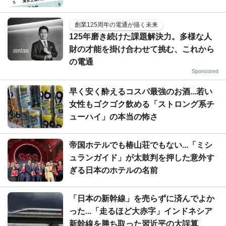
創業125周年の電通が描く未来
125年磨き続けた課題解決力。多様な人
財の才能を掛け合わせて挑む、これから
の電通
Sponsored
早く安く酔えるコスパ最強のお酒...若い
女性もゴクゴク飲める「ストロング系チ
ューハイ」の本当の怖さ
帝国ホテルでも椿山荘でもない...「ミシ
ュランガイド」が太鼓判を押した意外す
ぎる日本のホテルの名前
「日本の新幹線」を売らずに済んでよか
った...「走るほど大赤字」インドネシア
新幹線を勝ち取った習近平の大誤算