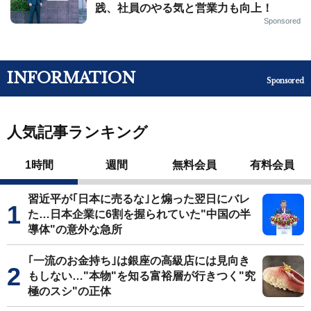
践、社員のやる気と営業力も向上！
Sponsored
INFORMATION
Sponsored
人気記事ランキング
1時間
週間
無料会員
有料会員
習近平が｢日本に売るな｣と煽った翌日にバレ
た…日本企業に6割を握られていた"中国の半
導体"の意外な急所
｢一流のお金持ち｣は銀座の高級店には見向き
もしない…"本物"を知る富裕層が行きつく"究
極のスシ"の正体