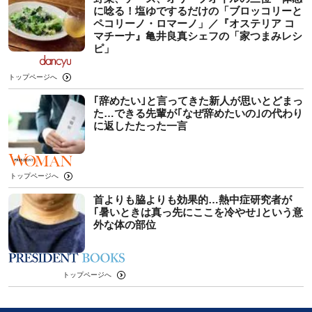
に唸る！塩ゆでするだけの「ブロッコリーと
ペコリーノ・ロマーノ」／『オステリア コ
マチーナ』亀井良真シェフの「家つまみレシ
ピ」
トップページへ
｢辞めたい｣と言ってきた新人が思いとどまっ
た…できる先輩が｢なぜ辞めたいの｣の代わり
に返したたった一言
トップページへ
首よりも脇よりも効果的…熱中症研究者が
｢暑いときは真っ先にここを冷やせ｣という意
外な体の部位
トップページへ