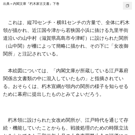
出典＝内閣文庫『朽木家古文書』下巻
これは、縦70センチ・横81センチの方量で、全体に朽木
領が描かれ、近江国今津から若狭国小浜に抜ける九里半街
道沿いの山中村（滋賀県高島市今津町）に設けられた関所
（山中関）が柵によって簡略に描かれ、その下に「女改御
関所」と注記されている。
本絵図については、「内閣文庫が所蔵している江戸幕府
関係古文書類の中に混入していたもの」と指摘されてい
る。おそらくは、朽木宣綱が領内の関所の様子を知らせる
ために幕府に提出したものとみてよいだろう。
朽木領に設けられた女改め関所が、江戸時代を通じて存
続・機能していたことからも、戦後処理のための時限立法