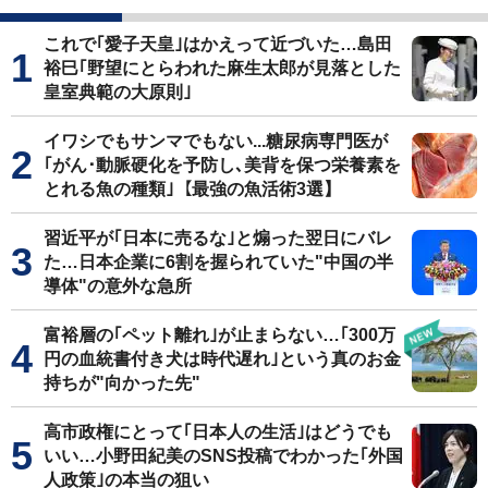
これで｢愛子天皇｣はかえって近づいた…島田
裕巳｢野望にとらわれた麻生太郎が見落とした
皇室典範の大原則｣
イワシでもサンマでもない...糖尿病専門医が
｢がん･動脈硬化を予防し､美背を保つ栄養素を
とれる魚の種類｣【最強の魚活術3選】
習近平が｢日本に売るな｣と煽った翌日にバレ
た…日本企業に6割を握られていた"中国の半
導体"の意外な急所
富裕層の｢ペット離れ｣が止まらない…｢300万
円の血統書付き犬は時代遅れ｣という真のお金
持ちが"向かった先"
高市政権にとって｢日本人の生活｣はどうでも
いい…小野田紀美のSNS投稿でわかった｢外国
人政策｣の本当の狙い