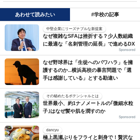
あわせて読みたい
#学校の記事
中堅企業にリーズナブルな新提案
なぜ複雑なSFAは挫折する？少人数組織
に最適な「名刺管理の延長」で進めるDX
Sponsored
なぜ野球界は「生徒へのパワハラ」を擁
護するのか...横浜高校の暴言問題で「選
手は感謝している」とする勘違い
その秘めたるポテンシャルとは
世界最小、約1ナノメートルの｢微細水粒
子｣はなぜ髪や肌を潤すのか
Sponsored
dancyu
極上黒瀬ぶりをフライと刺身で！贅沢な