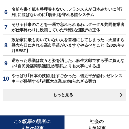
名前を書く紙も整理券もない…フランス人が日本みたいに｢行
列｣に並ばないのに｢順番｣を守れる謎システム
そりゃ仕事のことを一瞬で忘れられるわ…グーグル共同創業者
が仕事終わりに没頭していた"特殊な運動"の正体
政治家に最も向いていない人を首相にしてしまった…天皇すら
懸念を口にされる高市早苗がいますぐやるべきこと【2026年6
月BEST】
逆らった県議は次々と姿を消した…麻生太郎ですら手に負えな
い｢自民党福岡県議団｣が県民よりも大事にする掟
やっぱり｢日本の技術｣はすごかった…習近平が恐れ､ゼレンス
キーが熱望する｢超巨大企業｣の知られざる実力
もっと見る
この記事の読者に
社会の
人気の記事
人気記事