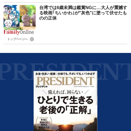
台湾では6歳未満は鑑賞NGに…大人が震撼す
る映画｢ちいかわ｣が"灰色"に塗って伏せたも
のの正体
トップページへ