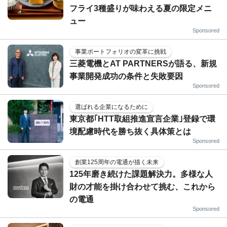
フライ3種盛りが味わえる夏の限定メニ
ュー
Sponsored
事業ポートフォリオの変革に挑戦
三菱電機とAT PARTNERSが語る、新規
事業開発成功の条件と失敗要因
Sponsored
選ばれる企業になるために
東京都｢HTT取組推進宣言企業｣登録で環
境配慮時代を勝ち抜く具体策とは
Sponsored
創業125周年の電通が描く未来
125年磨き続けた課題解決力。多様な人
財の才能を掛け合わせて挑む、これから
の電通
Sponsored