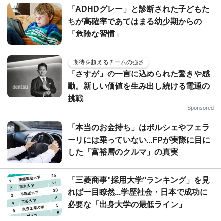
「ADHDグレー」と診断された子どもた
ちが高確率であてはまる幼少期からの
「危険な習慣」
期待を超えるチームの強さ
「さすが」の一言に込められた驚きや感
動。新しい価値を生み出し続ける電通の
挑戦
Sponsored
「本当のお金持ち」はポルシェやフェラ
ーリには乗っていない...FPが実際に目に
した「富裕層のクルマ」の真実
「三菱商事"採用大学"ランキング」を見
れば一目瞭然...学歴社会・日本で成功に
必要な「出身大学の最低ライン」