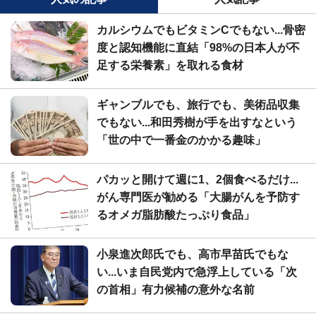
カルシウムでもビタミンCでもない...骨密
度と認知機能に直結「98%の日本人が不
足する栄養素」を取れる食材
ギャンブルでも、旅行でも、美術品収集
でもない...和田秀樹が手を出すなという
「世の中で一番金のかかる趣味」
パカッと開けて週に1、2個食べるだけ...
がん専門医が勧める「大腸がんを予防す
るオメガ脂肪酸たっぷり食品」
小泉進次郎氏でも、高市早苗氏でもな
い...いま自民党内で急浮上している「次
の首相」有力候補の意外な名前