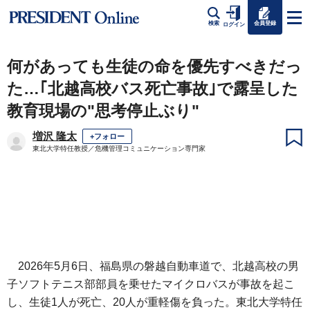
会員登録
検索
ログイン
何があっても生徒の命を優先すべきだっ
た…｢北越高校バス死亡事故｣で露呈した
教育現場の"思考停止ぶり"
増沢 隆太
+フォロー
東北大学特任教授／危機管理コミュニケーション専門家
2026年5月6日、福島県の磐越自動車道で、北越高校の男
子ソフトテニス部部員を乗せたマイクロバスが事故を起こ
し、生徒1人が死亡、20人が重軽傷を負った。東北大学特任