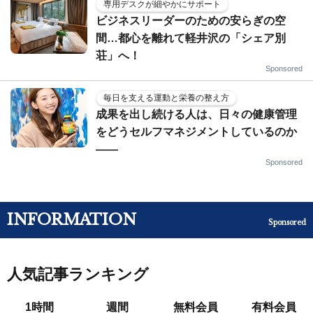
専用デスクが細やかにサポート
ビジネスリーダーのための安らぎの空
間…都心を離れて軽井沢の「シェア別
荘」へ！
Sponsored
毎日を支える運動と栄養の整え方
成果を出し続ける人は、日々の健康管理
をどうセルフマネジメントしているのか
——
Sponsored
INFORMATION
Sponsored
人気記事ランキング
1時間
週間
無料会員
有料会員