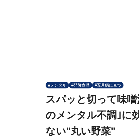
#メンタル
#発酵食品
#五月病に克つ
スパッと切って味噌
のメンタル不調｣に
ない"丸い野菜"