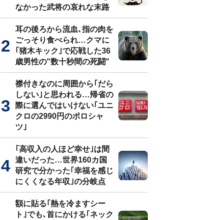
なかった武将の哀れな末路
耳の後ろから流血､指の肉を
ごっそり食べられ…クマに
｢猪木キック｣で応戦した36
歳男性の"数十秒間の死闘"
襟付きなのに周囲から｢だら
しない｣と思われる…帰省の
際に選んではいけない｢ユニ
クロの2990円のポロシャ
ツ｣
｢高収入の人ほど幸せ｣は間
違いだった…世界160カ国
研究で分かった｢幸福を感じ
にくくなる年収｣の分岐点
額に貼る｢熱を冷ますシー
ト｣でも､首にかける｢ネック