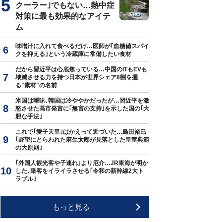
クーラー｣でもない…熱中症
対策に最も効果的なアイテ
ム
味噌汁に入れて食べるだけ…医師が｢血糖値スパイ
クを抑える｣という冷蔵庫に常備したい食材
だから習近平は心底焦っている…中国のITもEVも
壊滅させる力を持つ日本が世界シェア8割を握
る"素材"の名前
米国は曖昧､韓国は冷ややかだったが…習近平を激
怒させた高市発言に｢無言の支持｣を示した国の｢大
胆な手法｣
これで｢愛子天皇｣はかえって近づいた…島田裕巳
｢野望にとらわれた麻生太郎が見落とした皇室典範
の大原則｣
｢外国人観光客や子連れ｣より厄介…JR東海が明か
した､乗客をイライラさせる｢令和の新幹線2大ト
ラブル｣
もっと見る