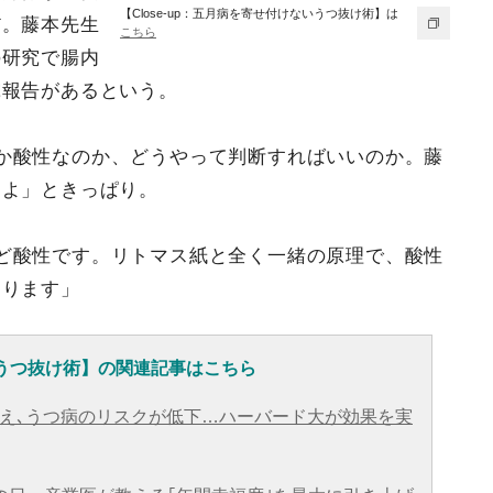
【Close-up：五月病を寄せ付けないうつ抜け術】は
だ。藤本先生
こちら
の研究で腸内
究報告があるという。
か酸性なのか、どうやって判断すればいいのか。藤
わよ」ときっぱり。
ど酸性です。リトマス紙と全く一緒の原理で、酸性
なります」
ないうつ抜け術】の関連記事はこちら
増え､うつ病のリスクが低下…ハーバード大が効果を実