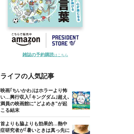
雑誌の予約購読
はこちら
ライフの人気記事
映画｢ちいかわ｣はホラーより怖
い…興行収入｢キングダム｣超え､
満員の映画館に"どよめき"が起
こる結末
首よりも脇よりも効果的…熱中
症研究者が｢暑いときは真っ先に