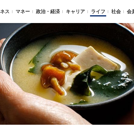
ネス
マネー
政治・経済
キャリア
ライフ
社会
会