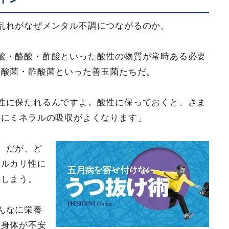
乱れがなぜメンタル不調につながるのか。
酸・酪酸・酢酸といった酸性の物質が常時ある必要
酪酸菌・酢酸菌といった善玉菌たちだ。
性に保たれるんですよ。酸性に保っておくと、さま
特にミネラルの吸収がよくなります」
。だが、ど
アルカリ性に
てしまう。
んなに栄養
て身体が不安