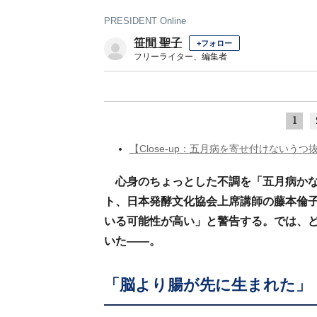
PRESIDENT Online
笹間 聖子
+フォロー
フリーライター、編集者
1
【Close-up：五月病を寄せ付けないう
心身のちょっとした不調を「五月病か
ト、日本発酵文化協会上席講師の藤本倫
いる可能性が高い」と警告する。では、
いた――。
「脳より腸が先に生まれた」