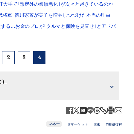
IT大手で｢想定外の業績悪化｣が次々と起きているのか
1代将軍･徳川家斉が実子を増やしつづけた本当の理由
敗する…お金のプロが｢クルマと保険を見直せ｣とアドバ
2
3
4
と）
マネー
#マーケット
#株
#書籍抜粋