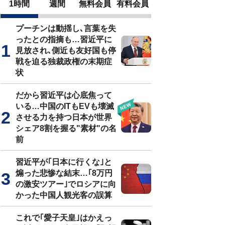
1時間
週間
無料会員
有料会員
プーチンは動揺し､言葉を失
ったとの指摘も…習近平に
見放され､側近も友好国も停
戦を迫る独裁政権の末期症
状
だから習近平は心底焦って
いる…中国のITもEVも壊滅
させる力を持つ日本が世界
シェア8割を握る"素材"の名
前
習近平が｢日本に行くな｣と
煽った悲惨な結末…｢8万円
の激安ツアー｣でロシアに向
かった中国人観光客の誤算
これで｢愛子天皇｣はかえっ