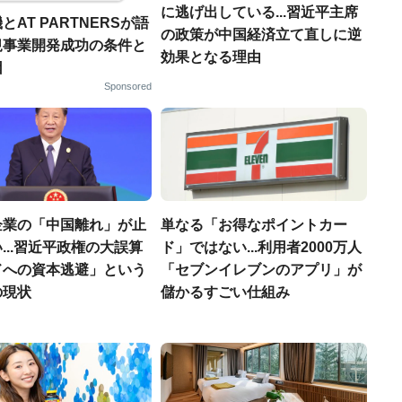
に逃げ出している...習近平主席
とAT PARTNERSが語
の政策が中国経済立て直しに逆
規事業開発成功の条件と
効果となる理由
因
Sponsored
企業の「中国離れ」が止
単なる「お得なポイントカー
...習近平政権の大誤算
ド」ではない...利用者2000万人
ドへの資本逃避」という
「セブンイレブンのアプリ」が
の現状
儲かるすごい仕組み