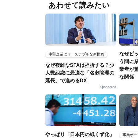
あわせて読みたい
なぜビ
中堅企業にリーズナブルな新提案
う間に業
なぜ複雑なSFAは挫折する？少
業者が
人数組織に最適な「名刺管理の
な関係
延長」で進めるDX
Sponsored
やっぱり「日本円の紙くず化」
事業ポー