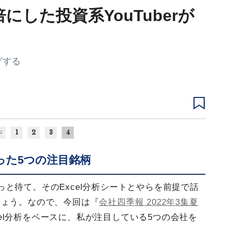
にした投資系YouTuberが
グする
1
2
3
4
ジ
った5つの注目銘柄
と待て。そのExcel分析シートとやらを前提で話
しょう。なので、今回は『
会社四季報 2022年3集夏
xcel分析をベースに、私が注目している5つの会社を