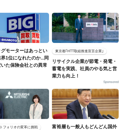
ッグモーターはあっとい
東京都｢HTT取組推進宣言企業｣
界1位になれたのか...同
リサイクル企業が節電・発電・
驚いた保険会社との異常
蓄電を実践、社員のやる気と営
業力も向上！
Sponsored
富裕層も一般人もどんどん国外
トフォリオの変革に挑戦