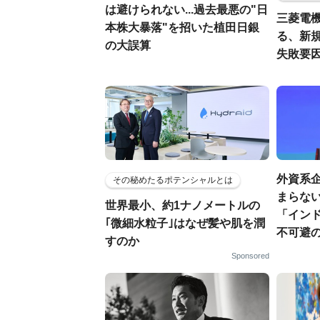
は避けられない...過去最悪の"日
三菱電機
本株大暴落"を招いた植田日銀
る、新
の大誤算
失敗要
外資系
その秘めたるポテンシャルとは
まらない
世界最小、約1ナノメートルの
「イン
｢微細水粒子｣はなぜ髪や肌を潤
不可避
すのか
Sponsored