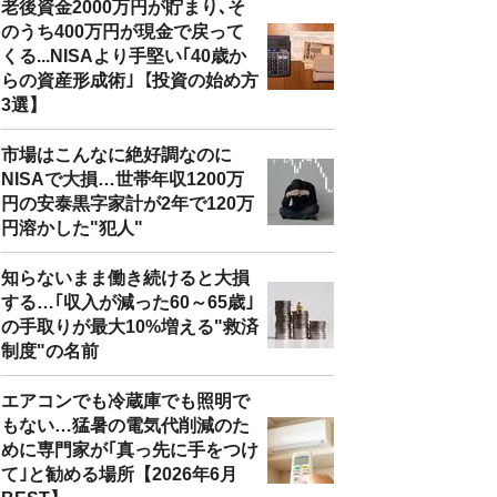
老後資金2000万円が貯まり､そ
のうち400万円が現金で戻って
くる...NISAより手堅い｢40歳か
らの資産形成術｣【投資の始め方
3選】
市場はこんなに絶好調なのに
NISAで大損…世帯年収1200万
円の安泰黒字家計が2年で120万
円溶かした"犯人"
知らないまま働き続けると大損
する…｢収入が減った60～65歳｣
の手取りが最大10%増える"救済
制度"の名前
エアコンでも冷蔵庫でも照明で
もない…猛暑の電気代削減のた
めに専門家が｢真っ先に手をつけ
て｣と勧める場所【2026年6月