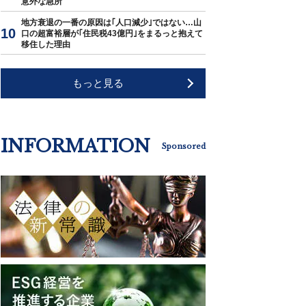
意外な急所
地方衰退の一番の原因は｢人口減少｣ではない…山
口の超富裕層が｢住民税43億円｣をまるっと抱えて
移住した理由
もっと見る
INFORMATION
Sponsored