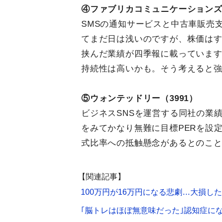
④ファブリカコミュニケーションズ（
SMSの通知サービスと中古車販売支
てまだ日は浅いのですが、株価は
挟んだ業績が四季報に載っていま
持続性は高いかも。そう考えると
⑤ウォンテッドリー（3991）
ビジネスSNSを運営する同社の業
をみてかなり無難に目標PERを設
式比率への抵触懸念があるとのこ
【関連記事】
100万円が16万円になる悲劇…大損し
｢脳トレはほぼ無意味だった｣認知症に