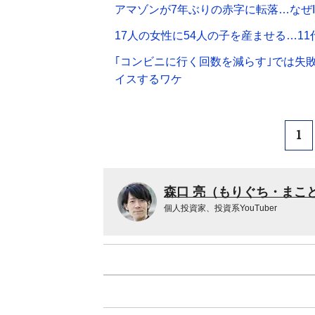
アマゾンが7年ぶりの赤字に転落…なぜ
17人の女性に54人の子を産ませる…1
｢コンビニに行く回数を減らす｣では失
イスするワケ
1
森口 亮（もりぐち・まこ
個人投資家、投資系YouTuber