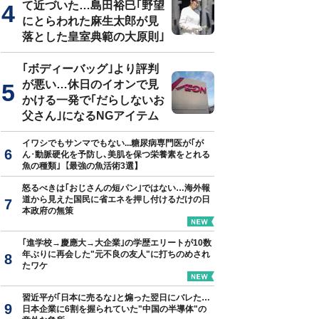
て近づいた…島田裕巳｢野望
にとらわれた麻生太郎が見
落とした皇室典範の大原則｣
｢ボディーバッグ｣より評判
が悪い…休日のイオンで見
かける一発で｢だらしないお
父さん｣になるNGアイテム
イワシでもサンマでもない...糖尿病専門医が｢が
ん･動脈硬化を予防し､美肌を保つ栄養素をとれる
魚の種類｣【最強の魚活術3選】
怒るべきは｢おじさんの短パン｣ではない…海外報
道から見えた国民に省エネを押し付けるだけの日
本政府の無策
｢進学校→慶應大→大企業｣の学歴エリートが10数
年ぶりに再会した"元不良の友人"に打ちのめされ
たワケ
習近平が｢日本に売るな｣と煽った翌日にバレた…
日本企業に6割を握られていた"中国の半導体"の