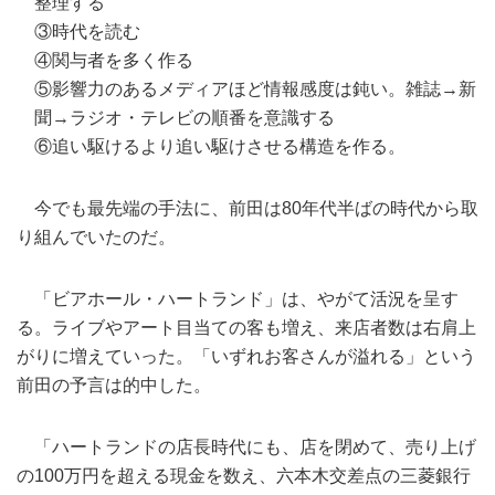
整理する
③時代を読む
④関与者を多く作る
⑤影響力のあるメディアほど情報感度は鈍い。雑誌→新
聞→ラジオ・テレビの順番を意識する
⑥追い駆けるより追い駆けさせる構造を作る。
今でも最先端の手法に、前田は80年代半ばの時代から取
り組んでいたのだ。
「ビアホール・ハートランド」は、やがて活況を呈す
る。ライブやアート目当ての客も増え、来店者数は右肩上
がりに増えていった。「いずれお客さんが溢れる」という
前田の予言は的中した。
「ハートランドの店長時代にも、店を閉めて、売り上げ
の100万円を超える現金を数え、六本木交差点の三菱銀行