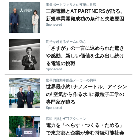
事業ポートフォリオの変革に挑戦
三菱電機とAT PARTNERSが語る、
新規事業開発成功の条件と失敗要因
Sponsored
期待を超えるチームの強さ
「さすが」の一言に込められた驚き
や感動。新しい価値を生み出し続け
る電通の挑戦
Sponsored
世界的自動車部品メーカーの挑戦
世界最小約1ナノメートル、アイシン
の｢空気から作る水｣に微粒子工学の
専門家が迫る
Sponsored
官民で挑むHTTアクション
電力を「へらす・つくる・ためる」
で東京都と企業が歩む持続可能社会