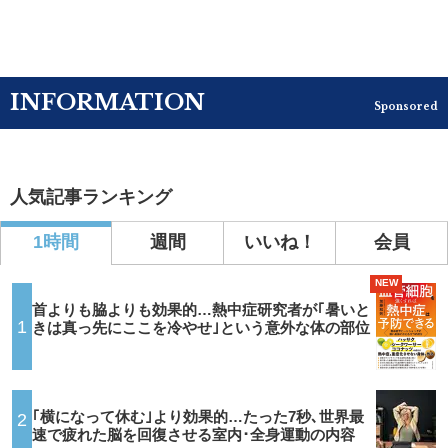
INFORMATION
Sponsored
人気記事ランキング
1時間
週間
いいね！
会員
NEW
首よりも脇よりも効果的…熱中症研究者が｢暑いと
1
きは真っ先にここを冷やせ｣という意外な体の部位
｢横になって休む｣より効果的…たった7秒､世界最
2
速で疲れた脳を回復させる室内･全身運動の内容