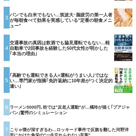
パンでも白米でもない…筑波大･脳疲労の第一人者
3
が毎朝食べて効果を実感している"定番の朝食メニ
ュー"
交通事故の真因は飲酒でも脇見運転でもない…軽
4
自動車で2回事故を経験した50代女性が明かした
｢本当の理由｣
｢高齢でも運転できる人=運転がうまい人｣ではな
5
い…専門家が指摘｢免許返納に10年差がつく決定的
違い｣
6
ラーメン5000円､街では"反老人運動"が…橘玲が描く｢プアジャ
パン｣驚愕のシミュレーション
7
こりゃ懐が深すぎるわ…ロッキード事件で反旗を翻した河野洋
平にかけた角栄の"一生忘れられない言葉"