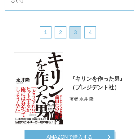
さい」
1
2
3
4
『キリンを作った男』
（プレジデント社）
著者
永井 隆
AMAZONで購入する