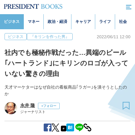
ビジネス
マネー
政治・経済
キャリア
ライフ
社会
2022/06/11 12:00
ビジネス
『キリンを作った男』
社内でも極秘作戦だった…異端のビール
｢ハートランド｣にキリンのロゴが入って
いない驚きの理由
天才マーケターはなぜ自社の看板商品｢ラガー｣を潰そうとしたの
か
永井 隆
+フォロー
ジャーナリスト
#