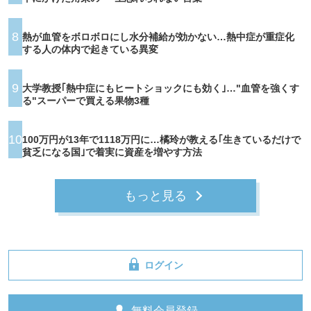
8
熱が血管をボロボロにし水分補給が効かない…熱中症が重症化
する人の体内で起きている異変
9
大学教授｢熱中症にもヒートショックにも効く｣…"血管を強くす
る"スーパーで買える果物3種
10
100万円が13年で1118万円に…橘玲が教える｢生きているだけで
貧乏になる国｣で着実に資産を増やす方法
もっと見る
ログイン
無料会員登録