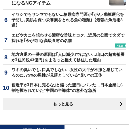
になるNGアイテム
イワシでもサンマでもない...糖尿病専門医が｢がん･動脈硬化を
予防し､美肌を保つ栄養素をとれる魚の種類｣【最強の魚活術3
選】
エビやカニを想わせる濃密な旨味とコク…近所の公園でタダで
採れる｢今が旬｣な高級食材の名前
地方衰退の一番の原因は｢人口減少｣ではない…山口の超富裕層
が｢住民税43億円｣をまるっと抱えて移住した理由
ワキの臭いでも､口臭でもない…女性の大半が不潔と感じてい
るのに､75%の男性が見落としている"臭い"の正体
習近平が｢日本に売るな｣と煽った翌日にバレた…日本企業に6
割を握られていた"中国の半導体"の意外な急所
もっと見る