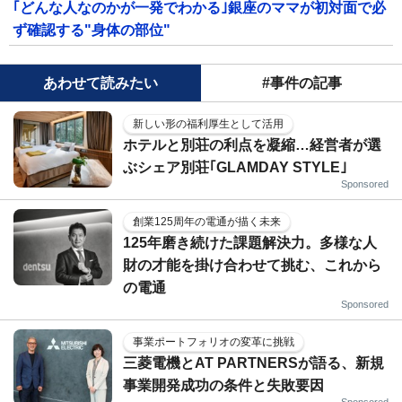
｢どんな人なのかが一発でわかる｣銀座のママが初対面で必
ず確認する"身体の部位"
あわせて読みたい
#事件の記事
新しい形の福利厚生として活用
ホテルと別荘の利点を凝縮…経営者が選
ぶシェア別荘｢GLAMDAY STYLE｣
Sponsored
創業125周年の電通が描く未来
125年磨き続けた課題解決力。多様な人
財の才能を掛け合わせて挑む、これから
の電通
Sponsored
事業ポートフォリオの変革に挑戦
三菱電機とAT PARTNERSが語る、新規
事業開発成功の条件と失敗要因
Sponsored