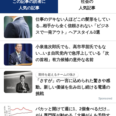
この記事の読者に
社会の
人気の記事
人気記事
仕事のデキない人ほどこの髪形をしてい
る...相手から全く信頼されない「ビジネ
スで一発アウト」ヘアスタイル3選
小泉進次郎氏でも、高市早苗氏でもな
い...いま自民党内で急浮上している「次
の首相」有力候補の意外な名前
期待を超えるチームの強さ
「さすが」の一言に込められた驚きや感
動。新しい価値を生み出し続ける電通の
挑戦
Sponsored
パカッと開けて週に1、2個食べるだけ...
がん専門医が勧める「大腸がんを予防す