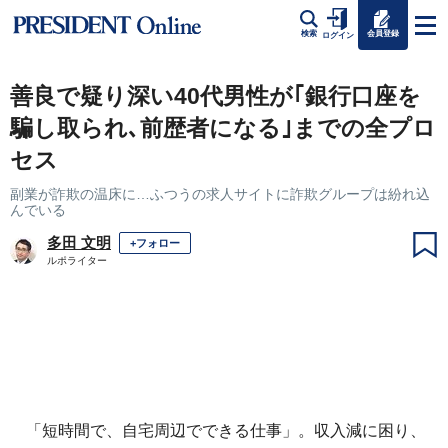
会員登録
検索
ログイン
善良で疑り深い40代男性が｢銀行口座を
騙し取られ､前歴者になる｣までの全プロ
セス
副業が詐欺の温床に…ふつうの求人サイトに詐欺グループは紛れ込
んでいる
多田 文明
+フォロー
ルポライター
「短時間で、自宅周辺でできる仕事」。収入減に困り、