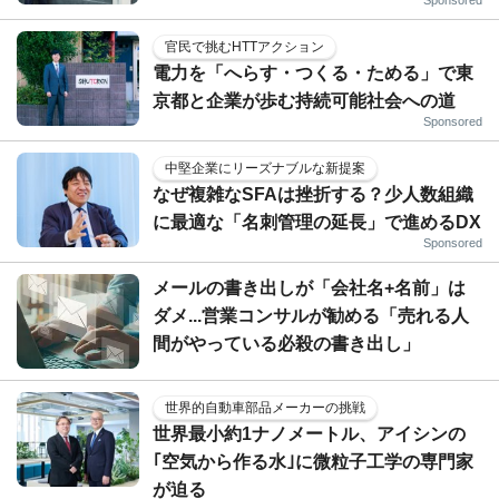
官民で挑むHTTアクション
電力を「へらす・つくる・ためる」で東
京都と企業が歩む持続可能社会への道
Sponsored
中堅企業にリーズナブルな新提案
なぜ複雑なSFAは挫折する？少人数組織
に最適な「名刺管理の延長」で進めるDX
Sponsored
メールの書き出しが「会社名+名前」は
ダメ...営業コンサルが勧める「売れる人
間がやっている必殺の書き出し」
世界的自動車部品メーカーの挑戦
世界最小約1ナノメートル、アイシンの
｢空気から作る水｣に微粒子工学の専門家
が迫る