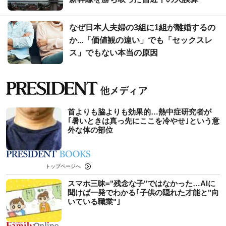
なぜ日本人夫婦の3組に1組が離婚するの
か...「価値観の違い」でも「セックスレ
ス」でもない本当の原因
首よりも脇よりも効果的…熱中症研究者が
｢暑いときは真っ先にここを冷やせ｣という意
外な体の部位
トップページへ
スマホ三昧="残念な子"ではなかった…AIに
聞けば一発でわかる｢子供の隠れた才能と"向
いている職業"｣