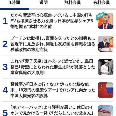
1時間
週間
無料会員
有料会員
だから習近平は心底焦っている…中国のITも
EVも壊滅させる力を持つ日本が世界シェア8
割を握る"素材"の名前
プーチンは動揺し､言葉を失ったとの指摘も…
習近平に見放され､側近も友好国も停戦を迫る
独裁政権の末期症状
これで｢愛子天皇｣はかえって近づいた…島田
裕巳｢野望にとらわれた麻生太郎が見落とした
皇室典範の大原則｣
習近平が｢日本に行くな｣と煽った悲惨な結
末…｢8万円の激安ツアー｣でロシアに向かった
中国人観光客の誤算
｢ボディーバッグ｣より評判が悪い…休日のイ
オンで見かける一発で｢だらしないお父さん｣