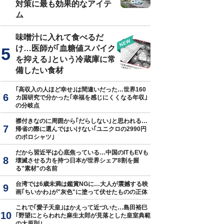
対策に最も効果的なアイテ
ム
味噌汁に入れて食べるだ
け…医師が｢血糖値スパイク
を抑える｣という冷蔵庫に常
備したい食材
｢高収入の人ほど幸せ｣は間違いだった…世界160
カ国研究で分かった｢幸福を感じにくくなる年収｣
の分岐点
襟付きなのに周囲から｢だらしない｣と思われる…
帰省の際に選んではいけない｢ユニクロの2990円
のポロシャツ｣
だから習近平は心底焦っている…中国のITもEVも
壊滅させる力を持つ日本が世界シェア8割を握
る"素材"の名前
台湾では6歳未満は鑑賞NGに…大人が震撼する映
画｢ちいかわ｣が"灰色"に塗って伏せたものの正体
これで｢愛子天皇｣はかえって近づいた…島田裕巳
｢野望にとらわれた麻生太郎が見落とした皇室典範
の大原則｣