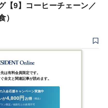
グ【9】コーヒーチェーン／
食）
1
2
3
4
次ページ
ら先は有料会員限定です。
すぐ全文と関連記事が読めます。
の入会応援キャンペーン実施中
4,800円
ンが
お得
（税込）
プラン限定／他割引との併用不可