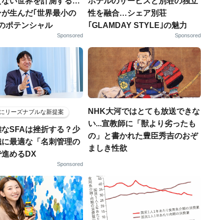
えない世界を計測する…
ホテルのサービスと別荘の独立
ンが生んだ｢世界最小の
性を融合…シェア別荘
｣のポテンシャル
｢GLAMDAY STYLE｣の魅力
Sponsored
Sponsored
NHK大河ではとても放送できな
にリーズナブルな新提案
い...宣教師に「獣より劣ったも
なSFAは挫折する？少
の」と書かれた豊臣秀吉のおぞ
織に最適な「名刺管理の
ましき性欲
進めるDX
Sponsored