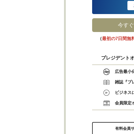
今すぐ
（
最初の7日間無
プレジデントオ
広告最小
雑誌『プ
ビジネス
会員限定
有料会員