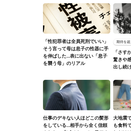
「性犯罪者は全員死刑でいい」
期待を超
そう言って母は息子の性器に手
「さす
を伸ばした...表に出ない「息子
驚きや
を襲う母」のリアル
出し続
仕事のデキない人ほどこの髪形
大地震
をしている...相手から全く信頼
も食料で