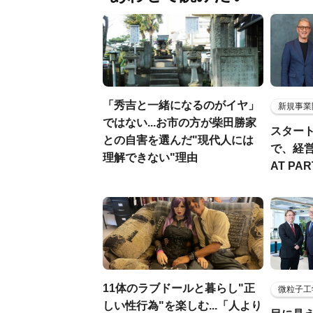
「秀吉と一緒になるのがイヤ」
新規事業
ではない...お市の方が柴田勝家
スター
との自害を選んだ"現代人には
で、経
理解できない"理由
AT PA
11体のラブドールと暮らし"正
微粒子工
しい性行為"を楽しむ...「人より