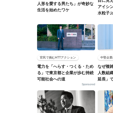
目に見
人形を愛する男たち」が奇妙な
アイシ
生活を始めたワケ
水粒子
官民で挑むHTTアクション
中堅企業
電力を「へらす・つくる・ため
なぜ複雑
る」で東京都と企業が歩む持続
人数組
可能社会への道
延長」で
Sponsored