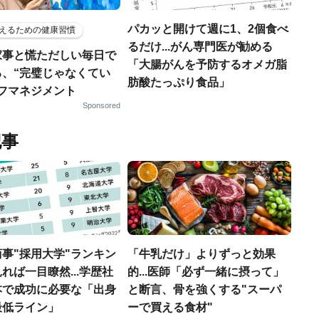
パカッと開けて週に1、2個食べ
えるための健康習慣
るだけ...がん専門医が勧める
家事と慌ただしい毎日で
「大腸がんを予防するオメガ脂
る、“完璧じゃなくてい
肪酸たっぷり食品」
ルフマネジメント
Sponsored
記事
事"採用大学"ランキン
「牛乳だけ」よりずっと効果
れば一目瞭然...学歴社
的...医師「必ず一緒に摂って」
本で成功に必要な「出身
と断言、骨を強くする"スーパ
最低ライン」
ーで買える食材"