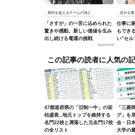
期待を超えるチームの強さ
自分を整
「さすが」の一言に込められた
仕事に
驚きや感動。新しい価値を生み
もでき
出し続ける電通の挑戦
い”セ
Sponsored
この記事の読者に人気の
47都道府県の「旧制一中」の栄
「三菱商
枯盛衰...地元トップを維持する
グ」を見
名門22校と凋落した元名門17校
会・日
の全リスト
大学の