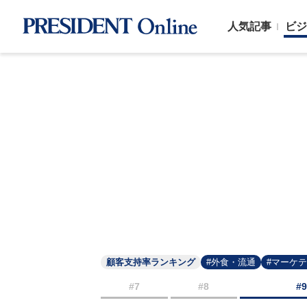
人気記事
ビジ
顧客支持率ランキング
#外食・流通
#マーケ
#7
#8
#9