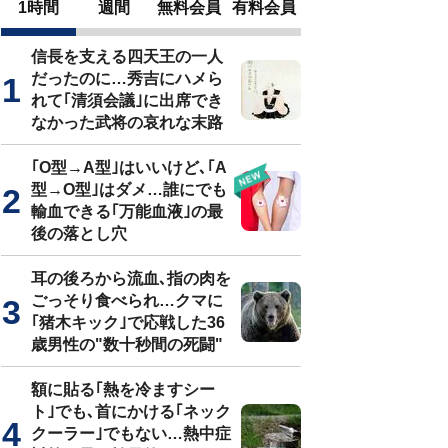
1時間
週間
無料会員
有料会員
信長を支える四天王の一人
だったのに…秀吉にハメら
れて｢清須会議｣に出席でき
なかった武将の哀れな末路
｢O型→A型｣はいいけど､｢A
型→O型｣はダメ…誰にでも
輸血できる｢万能血液｣の最
後の落とし穴
耳の後ろから流血､指の肉を
ごっそり食べられ…クマに
｢猪木キック｣で応戦した36
歳男性の"数十秒間の死闘"
額に貼る｢熱を冷ますシー
ト｣でも､首にかける｢ネック
クーラー｣でもない…熱中症