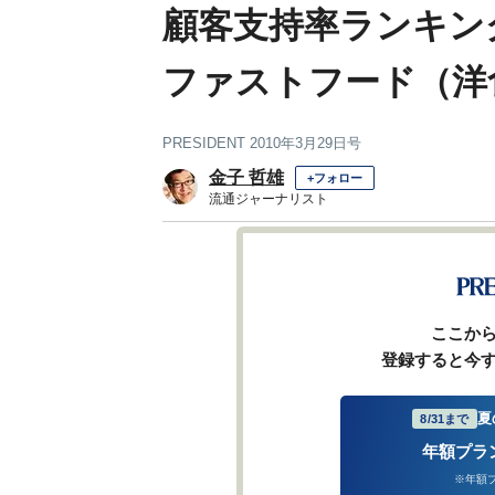
顧客支持率ランキン
ファストフード（洋
PRESIDENT 2010年3月29日号
金子 哲雄
+フォロー
流通ジャーナリスト
前ページ
ここか
登録すると今
夏
8/31まで
年額プラ
※年額