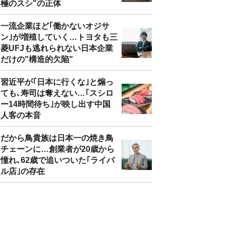
極のスシ"の正体
一流企業ほど｢働かないオジサ
ン｣が増殖していく…トヨタも三
菱UFJも逃れられない日本企業
だけの"構造的欠陥"
習近平が｢日本に行くな｣と煽っ
ても､寿司は奪えない…｢スシロ
ー14時間待ち｣が映し出す中国
人客の本音
だから鳥貴族は日本一の焼き鳥
チェーンに…創業者が20歳から
憧れ､62歳で追いついた｢ライバ
ル店｣の存在