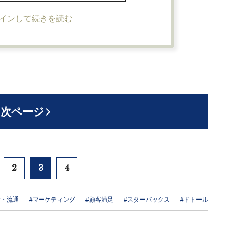
インして続きを読む
次ページ
2
3
4
食・流通
#マーケティング
#顧客満足
#スターバックス
#ドトール