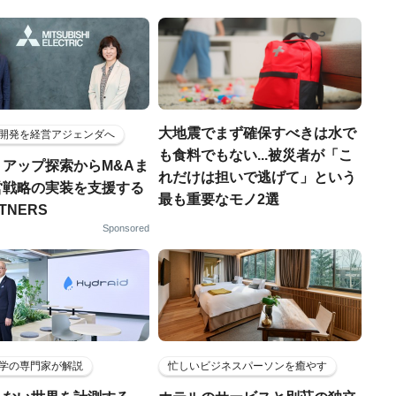
大地震でまず確保すべきは水で
開発を経営アジェンダへ
も食料でもない...被災者が「こ
トアップ探索からM&Aま
れだけは担いで逃げて」という
営戦略の実装を支援する
最も重要なモノ2選
RTNERS
Sponsored
学の専門家が解説
忙しいビジネスパーソンを癒やす