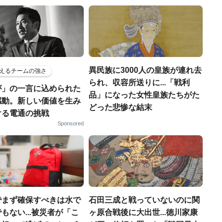
異民族に3000人の皇族が連れ去
えるチームの強さ
られ、収容所送りに...「戦利
が」の一言に込められた
品」になった女性皇族たちがた
感動。新しい価値を生み
どった悲惨な結末
ける電通の挑戦
Sponsored
でまず確保すべきは水で
石田三成と戦っていないのに関
もない...被災者が「こ
ヶ原合戦後に大出世...徳川家康