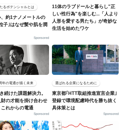
11体のラブドールと暮らし"正
たるポテンシャルとは
しい性行為"を楽しむ...「人より
小、約1ナノメートルの
人形を愛する男たち」が奇妙な
粒子｣はなぜ髪や肌を潤
生活を始めたワケ
Sponsored
5周年の電通が描く未来
選ばれる企業になるために
磨き続けた課題解決力。
東京都｢HTT取組推進宣言企業｣
人財の才能を掛け合わせ
登録で環境配慮時代を勝ち抜く
、これからの電通
具体策とは
Sponsored
Sponsored