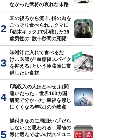
なかった武将の哀れな末路
耳の後ろから流血､指の肉を
ごっそり食べられ…クマに
｢猪木キック｣で応戦した36
歳男性の"数十秒間の死闘"
味噌汁に入れて食べるだ
け…医師が｢血糖値スパイク
を抑える｣という冷蔵庫に常
備したい食材
｢高収入の人ほど幸せ｣は間
違いだった…世界160カ国
研究で分かった｢幸福を感じ
にくくなる年収｣の分岐点
襟付きなのに周囲から｢だら
しない｣と思われる…帰省の
際に選んではいけない｢ユニ