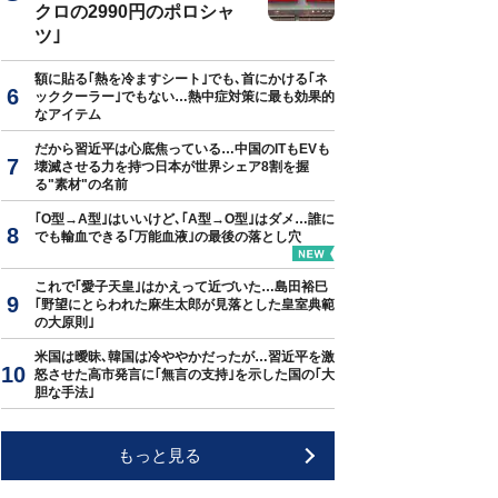
クロの2990円のポロシャ
ツ｣
額に貼る｢熱を冷ますシート｣でも､首にかける｢ネ
ッククーラー｣でもない…熱中症対策に最も効果的
なアイテム
だから習近平は心底焦っている…中国のITもEVも
壊滅させる力を持つ日本が世界シェア8割を握
る"素材"の名前
｢O型→A型｣はいいけど､｢A型→O型｣はダメ…誰に
でも輸血できる｢万能血液｣の最後の落とし穴
これで｢愛子天皇｣はかえって近づいた…島田裕巳
｢野望にとらわれた麻生太郎が見落とした皇室典範
の大原則｣
米国は曖昧､韓国は冷ややかだったが…習近平を激
怒させた高市発言に｢無言の支持｣を示した国の｢大
胆な手法｣
もっと見る