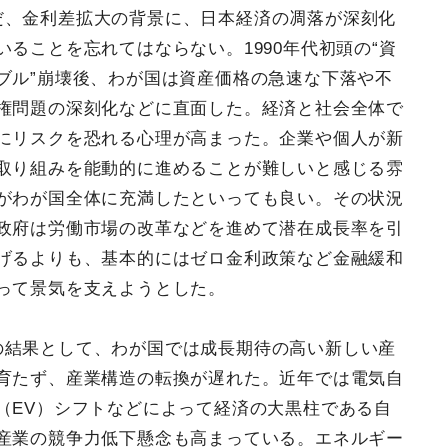
だ、金利差拡大の背景に、日本経済の凋落が深刻化
いることを忘れてはならない。1990年代初頭の“資
ブル”崩壊後、わが国は資産価格の急速な下落や不
権問題の深刻化などに直面した。経済と社会全体で
にリスクを恐れる心理が高まった。企業や個人が新
取り組みを能動的に進めることが難しいと感じる雰
がわが国全体に充満したといっても良い。その状況
政府は労働市場の改革などを進めて潜在成長率を引
げるよりも、基本的にはゼロ金利政策など金融緩和
って景気を支えようとした。
の結果として、わが国では成長期待の高い新しい産
育たず、産業構造の転換が遅れた。近年では電気自
（EV）シフトなどによって経済の大黒柱である自
産業の競争力低下懸念も高まっている。エネルギー