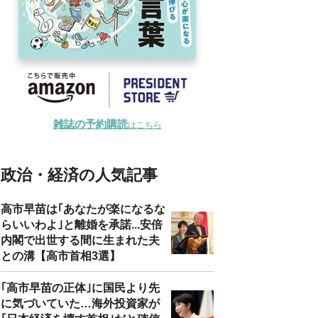
雑誌の予約購読
はこちら
政治・経済の人気記事
高市早苗は｢あなたが楽になるな
らいいわよ｣と離婚を承諾...安倍
内閣で出世する間に生まれた夫
との溝【高市首相3選】
｢高市早苗の正体｣に国民より先
に気づいていた…海外投資家が