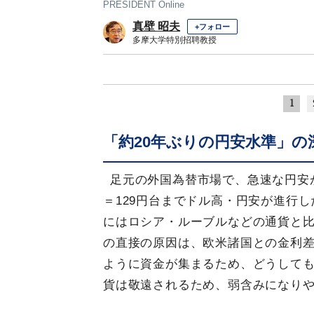
PRESIDENT Online
真壁 昭夫
+フォロー
多摩大学特別招聘教授
1
「約20年ぶりの円安水準」の
足元の外国為替市場で、急速な円安が
＝129円台までドル高・円安が進行
にはロシア・ルーブルなどの通貨と
の直接の原因は、欧米諸国との金利
ように資金が集まるため、どうして
貨は敬遠されるため、弱含みになり