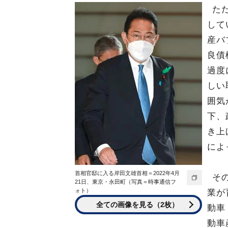
た
して
産バ
良債
過度
しい
囲気
下、
き上
によ
首相官邸に入る岸田文雄首相＝2022年4月
そ
21日、東京・永田町（写真＝時事通信フ
ォト）
業が
全ての画像を見る（2枚）
動車
動車