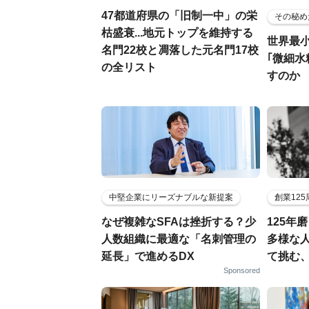
47都道府県の「旧制一中」の栄
その秘め
枯盛衰...地元トップを維持する
世界最
名門22校と凋落した元名門17校
｢微細水
の全リスト
すのか
中堅企業にリーズナブルな新提案
創業12
なぜ複雑なSFAは挫折する？少
125年
人数組織に最適な「名刺管理の
多様な
延長」で進めるDX
て挑む
Sponsored