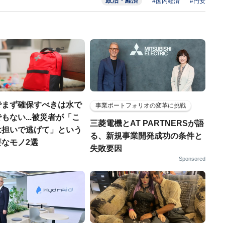
政治・経済
#国内経済
#円安
でまず確保すべきは水で
事業ポートフォリオの変革に挑戦
もない...被災者が「こ
三菱電機とAT PARTNERSが語
は担いで逃げて」という
る、新規事業開発成功の条件と
なモノ2選
失敗要因
Sponsored