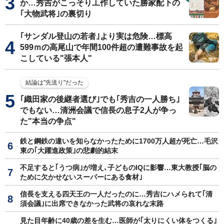
か…秀吉がこっそり工作していた勝家配下の
｢大物武将｣の裏切り
｢サンダル登山の若者｣より実は危険…標高
599ｍの高尾山で年間100件超の遭難事故を起
こしている"張本人"
結論は"先送り"だった
｢織田家の後継者選び｣でも｢秀吉の一人勝ち｣
でもない…清洲会議で信長の息子2人が争っ
た"本当の争点"
鉄と鋼鉄の違いを知らなかったために1700万人超が死亡…毛沢
東の｢大躍進政策｣の悲劇的結末
不足すると｢うつ病｣が増え､子どものIQに影響…東大教授｢脳の
ために欠かせないスーパーにある食材｣
信長を支える四天王の一人だったのに…秀吉にハメられて｢清
須会議｣に出席できなかった武将の哀れな末路
見た目年齢に40歳の差を生む…医師が｢太りにくい体をつくる｣