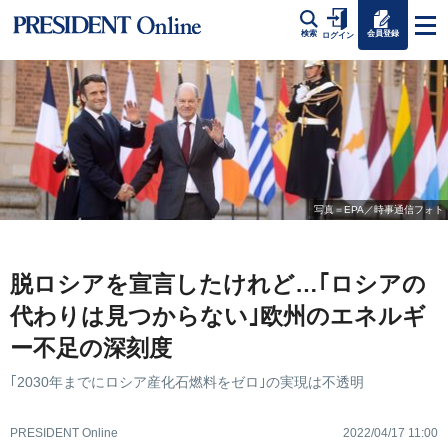
会員登録
検索
ログイン
写真＝EPA／時事通信フォト
脱ロシアを宣言したけれど…｢ロシアの
代わりは見つからない｣欧州のエネルギ
ー不足の深刻度
｢2030年までにロシア産化石燃料をゼロ｣の実現は不透明
PRESIDENT Online
2022/04/17 11:00