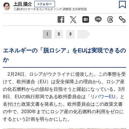
土田 陽介
+フォロー
三菱UFJリサーチ＆コンサルティング 調査部 主任研究員
1
2
3
エネルギーの「脱ロシア」をEUは実現できるの
か
2月24日、ロシアがウクライナに侵攻した。この事態を受
けて、欧州連合（EU）は安全保障上の理由から、ロシア産
の化石燃料からの脱却を目指そうと躍起になっている。3月
8日、EUの執行部局である欧州委員会は「
リパワーEU
」と
名付けた政策文書を発表した。欧州委員会はこの政策文書
の中で、2030年までにロシア産の化石燃料の利用をゼロに
するという計画を明らかにした。