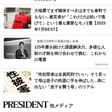
大地震でまず確保すべきは水でも食料で
もない...被災者が「これだけは担いで逃
げて」という最も重要なモノ2選【2025
年7月BEST】
創業125周年の電通が描く未来
125年磨き続けた課題解決力。多様な人
財の才能を掛け合わせて挑む、これから
の電通
Sponsored
「性犯罪者は全員死刑でいい」そう言っ
て母は息子の性器に手を伸ばした...表に
出ない「息子を襲う母」のリアル