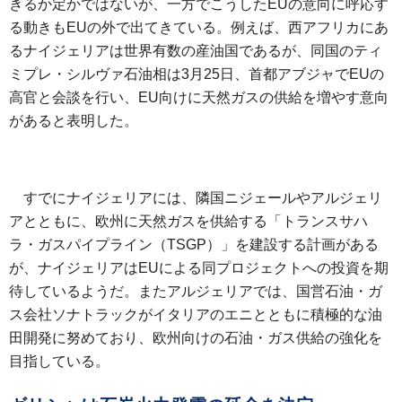
きるか定かではないが、一方でこうしたEUの意向に呼応す
る動きもEUの外で出てきている。例えば、西アフリカにあ
るナイジェリアは世界有数の産油国であるが、同国のティ
ミプレ・シルヴァ石油相は3月25日、首都アブジャでEUの
高官と会談を行い、EU向けに天然ガスの供給を増やす意向
があると表明した。
すでにナイジェリアには、隣国ニジェールやアルジェリ
アとともに、欧州に天然ガスを供給する「トランスサハ
ラ・ガスパイプライン（TSGP）」を建設する計画がある
が、ナイジェリアはEUによる同プロジェクトへの投資を期
待しているようだ。またアルジェリアでは、国営石油・ガ
ス会社ソナトラックがイタリアのエニとともに積極的な油
田開発に努めており、欧州向けの石油・ガス供給の強化を
目指している。