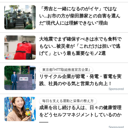
「秀吉と一緒になるのがイヤ」ではな
い...お市の方が柴田勝家との自害を選ん
だ"現代人には理解できない"理由
大地震でまず確保すべきは水でも食料で
もない...被災者が「これだけは担いで逃
げて」という最も重要なモノ2選
東京都｢HTT取組推進宣言企業｣
リサイクル企業が節電・発電・蓄電を実
践、社員のやる気と営業力も向上！
Sponsored
毎日を支える運動と栄養の整え方
成果を出し続ける人は、日々の健康管理
をどうセルフマネジメントしているのか
——
Sponsored