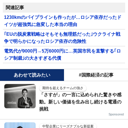
関連記事
1230kmのパイプラインも作ったが…ロシア依存だったド
イツが超強気に急変した本当の理由
｢EUの脱炭素戦略はそもそも無理筋だった｣ウクライナ戦
争で明らかになったロシア依存の危険性
電気代が9000円→5万6000円に…英国市民を直撃する｢ロ
シア制裁｣の大きすぎる代償
あわせて読みたい
#国際経済の記事
期待を超えるチームの強さ
「さすが」の一言に込められた驚きや感
動。新しい価値を生み出し続ける電通の
挑戦
Sponsored
中堅企業にリーズナブルな新提案