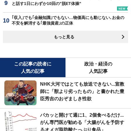
と話す1日にわずか10回の"脱ET体操"
｢収入｣でも｢金融知識｣でもない…物価高にも動じない､お金の
不安を解消する｢最強資産｣の正体
もっと見る
この記事の読者に
政治・経済の
人気の記事
人気記事
NHK大河ではとても放送できない...宣教
師に「獣より劣ったもの」と書かれた豊
臣秀吉のおぞましき性欲
パカッと開けて週に1、2個食べるだけ...
がん専門医が勧める「大腸がんを予防す
るオメガ脂肪酸たっぷり食品」