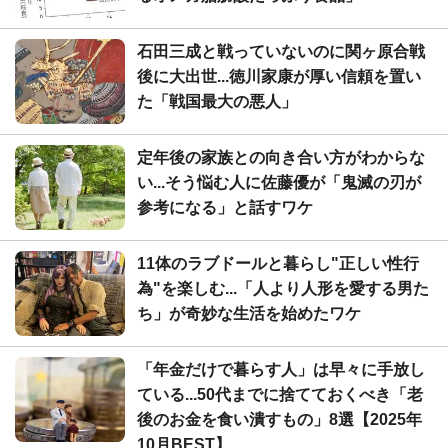
石田三成と戦っていないのに関ヶ原合戦
後に大出世...徳川家康が厚い信頼を置い
た「戦国最大の悪人」
定年後の家族との向き合い方がわからな
い...そう悩む人に佐藤優が「鬼滅の刃が
参考になる」と話すワケ
11体のラブドールと暮らし"正しい性行
為"を楽しむ...「人より人形を愛する男た
ち」が奇妙な生活を始めたワケ
「年金だけで暮らす人」は早々に手放し
ている...50代までに捨てておくべき「老
後のお金を食い潰すもの」8選【2025年
10月BEST】