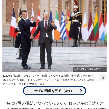
写真＝EPA／時事通信フォト
2022年3月10日、フランス・パリ郊外のベルサイユ宮殿で非公式に行われた
EU首脳会合を前に、ドイツのオーラフ・ショルツ首相を迎えるフランスのエ
マニュエル・マクロン大統領（左）。
全ての画像を見る（3枚）
特に喫緊の課題となっているのが、ロシア産の天然ガス