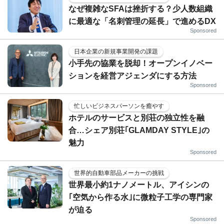
なぜ複雑なSFAは挫折する？少人数組織
に最適な「名刺管理の延長」で進めるDX
Sponsored
日本企業の新規事業開発の課題
小手先の協業を脱却！オープンイノベー
ションを経営アジェンダにする方法
Sponsored
忙しいビジネスパーソンを癒やす
ホテルのサービスと別荘の独立性を融
合…シェア別荘｢GLAMDAY STYLE｣の
魅力
Sponsored
世界的自動車部品メーカーの挑戦
世界最小約1ナノメートル、アイシンの
｢空気から作る水｣に微粒子工学の専門家
が迫る
Sponsored