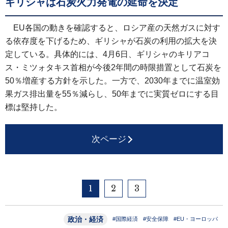
ギリシャは石炭火力発電の延命を決定
EU各国の動きを確認すると、ロシア産の天然ガスに対す
る依存度を下げるため、ギリシャが石炭の利用の拡大を決
定している。具体的には、4月6日、ギリシャのキリアコ
ス・ミツォタキス首相が今後2年間の時限措置として石炭を
50％増産する方針を示した。一方で、2030年までに温室効
果ガス排出量を55％減らし、50年までに実質ゼロにする目
標は堅持した。
次ページ
1
2
3
政治・経済
#国際経済
#安全保障
#EU・ヨーロッパ