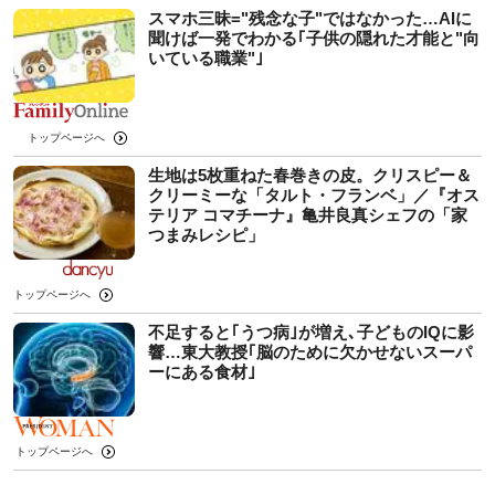
スマホ三昧="残念な子"ではなかった…AIに
聞けば一発でわかる｢子供の隠れた才能と"向
いている職業"｣
トップページへ
生地は5枚重ねた春巻きの皮。クリスピー＆
クリーミーな「タルト・フランベ」／『オス
テリア コマチーナ』亀井良真シェフの「家
つまみレシピ」
トップページへ
不足すると｢うつ病｣が増え､子どものIQに影
響…東大教授｢脳のために欠かせないスーパ
ーにある食材｣
トップページへ