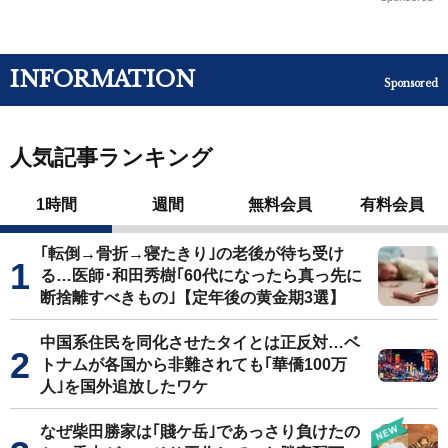
INFORMATION
Sponsored
人気記事ランキング
1時間
週間
無料会員
有料会員
｢転倒→骨折→寝たきり｣の老後が待ち受け
る…医師･和田秀樹｢60代になったら真っ先に
断捨離すべきもの｣【定年後の黄金期3選】
中国系住民を同化させたタイとは正反対…ベ
トナムが各国から非難されても｢華僑100万
人｣を国外追放したワケ
なぜ柴田勝家は｢賤ケ岳｣であっさり負けたの